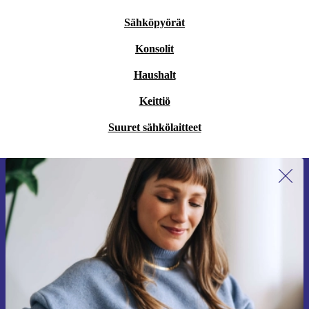
Sähköpyörät
Konsolit
Haushalt
Keittiö
Suuret sähkölaitteet
Liity ensimmäistä kertaa uutiskirjeen
tilaajaksi ja säästä 15 €!
Älä missaa enää yhtäkään tarjousta.
Pyydä etukuponki