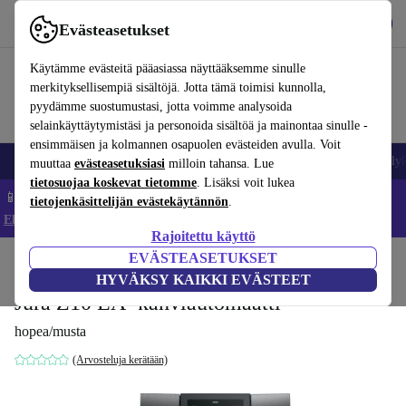
Lataa sovellus
Lataa
Evästeasetukset
Käytä refurbed-palvelua nopeasti ja helposti
Käytämme evästeitä pääasiassa näyttääksemme sinulle
merkityksellisempiä sisältöjä. Jotta tämä toimisi kunnolla,
pyydämme suostumustasi, jotta voimme analysoida
selainkäyttäytymistäsi ja personoida sisältöä ja mainontaa sinulle -
ensimmäisen ja kolmannen osapuolen evästeiden avulla. Voit
Matkapuhelimet ja älypuhelimet
Kannettavat tietokoneet
Tabletit
Älyk
muuttaa
evästeasetuksiasi
milloin tahansa. Lue
tietosuojaa koskevat tietomme
. Lisäksi voit lukea
📱 Säästä 5 % LISÄÄ iPhoneista – Koodi: IPHONEDEAL –
tietojenkäsittelijän evästekäytännön
.
Ehdot ja säännöt
Rajoitettu käyttö
EVÄSTEASETUKSET
Koti
Tuotteet
Keittiö
Juomat
Kahvi
HYVÄKSY KAIKKI EVÄSTEET
Jura Z10 EA -kahviautomaatti
hopea/musta
(Arvosteluja kerätään)