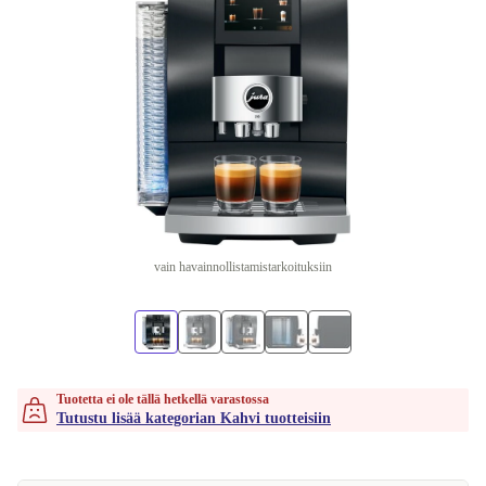
vain havainnollistamistarkoituksiin
Tuotetta ei ole tällä hetkellä varastossa
Tutustu lisää kategorian Kahvi tuotteisiin