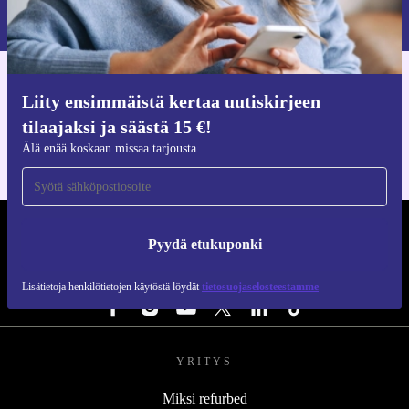
Lisätietoja henkilötietojen käytöstä löydät
tietosuojaselosteestamme
.
Hanki refurbed-sovellus
Liity ensimmäistä kertaa uutiskirjeen
iOS:lle ja Androidille
tilaajaksi ja säästä 15 €!
Älä enää koskaan missaa tarjousta
REFURBED SUOMI - RETHINK NEW.
Pyydä etukuponki
SEURAA MEITÄ
Lisätietoja henkilötietojen käytöstä löydät
tietosuojaselosteestamme
YRITYS
Miksi refurbed