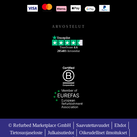
ARVOSTELUT
Trustpilot
TrustScore
4.6
205403
Arvostelut
© Refurbed Marketplace GmbH
Saavutettavuudet
Ehdot
Tietosuojaseloste
Julkaisutiedot
Oikeudelliset ilmoitukset