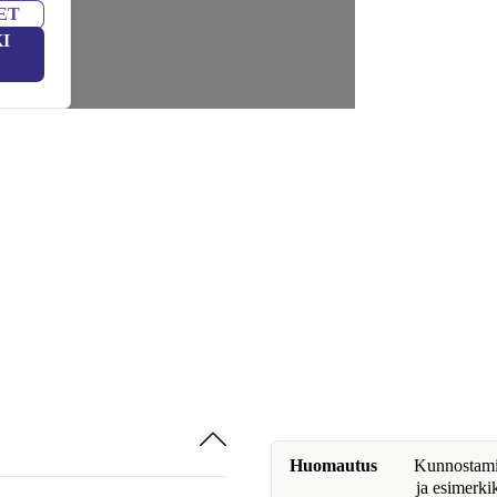
ET
I
Huomautus
Kunnostamine
ja esimerki