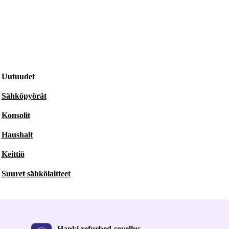
Uutuudet
Sähköpyörät
Konsolit
Haushalt
Keittiö
Suuret sähkölaitteet
Hanki refurbed-sovellus