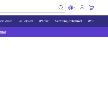
arvikkeet
Kuulokkeet
iPhonet
Samsung-puhelimet
iPadit
Mac
nnöt