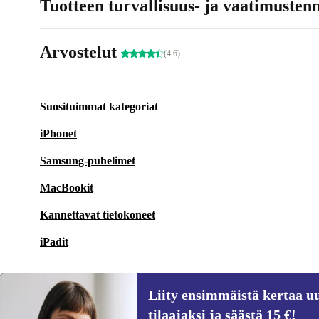
Tuotteen turvallisuus- ja vaatimusten
Arvostelut
(4.6)
Suosituimmat kategoriat
iPhonet
Samsung-puhelimet
MacBookit
Kannettavat tietokoneet
iPadit
Liity ensimmäistä kertaa uu
tilaajaksi ja säästä 15 €!