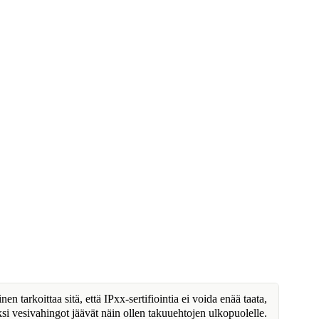
n tarkoittaa sitä, että IPxx-sertifiointia ei voida enää taata,
ksi vesivahingot jäävät näin ollen takuuehtojen ulkopuolelle.