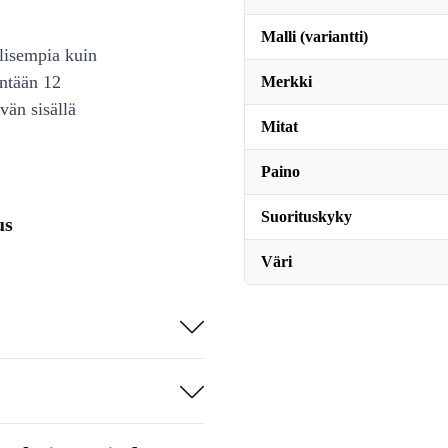
Malli (variantti)
lisempia kuin
intään 12
Merkki
vän sisällä
Mitat
Paino
Suorituskyky
us
Väri