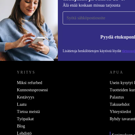
Liity ensimmäistä kertaa uutiskirjeen
Älä enää koskaan missaa tarjousta
tilaajaksi ja säästä 15 €!
Älä missaa enää yhtäkään tarjousta.
Pyydä etukupon
Lisätietoja henkilötietojen käytöstä löydät
tietosuo
REFURBED SUOMI - RETHINK NEW.
YRITYS
APUA
Miksi refurbed
Usein kysytyt
Kunnostusprosessi
Tuotteiden kun
Kestävyys
Palautus
Laatu
Takuuehdot
Tietoa meistä
Yhteystiedot
Työpaikat
Ryhdy tavarant
Blog
Lehdistö