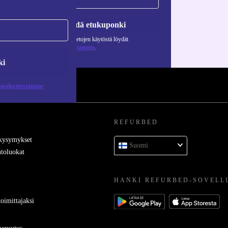
Pyydä etukuponki
Lisätietoja henkilötietojen käytöstä löydät
tietosuojaselosteestamme
.
ki
jaselosteestamme
REFURBED
 kysymykset
Suomi
toluokat
HANKI REFURBED-SOVELL
oimittajaksi