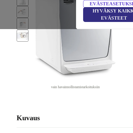
EVÄSTEASETUKS
HYVÄKSY KAIKK
EVÄSTEET
vain havainnollistamistarkoituksiin
Kuvaus