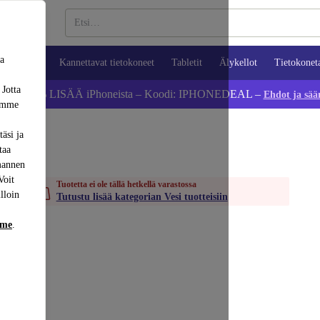
sa
ypuhelimet
Kannettavat tietokoneet
Tabletit
Älykellot
Tietokonet
 Jotta
Säästä 5 % LISÄÄ iPhoneista – Koodi: IPHONEDEAL –
Ehdot ja sää
dämme
äsi ja
taa
mannen
Voit
Tuotetta ei ole tällä hetkellä varastossa
lloin
Tutustu lisää kategorian Vesi tuotteisiin
mme
.