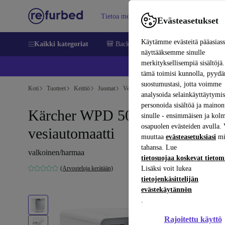
Tietoa meistä
Myy
Apua
Evästeasetukset
Käytämme evästeitä pääasias
Kaikki kategoriat
🎒 Back to school
Matkapuhelimet ja äl
näyttääksemme sinulle
merkityksellisempiä sisältöjä.
📱 
tämä toimisi kunnolla, pyy
suostumustasi, jotta voimme
Koti
Tuotteet
Keittiö
Juomat
Vesi
analysoida selainkäyttäytymist
personoida sisältöä ja mainon
Kärcher WPD 50 Ws -
sinulle - ensimmäisen ja kol
osapuolen evästeiden avulla. 
vesiautomaatti
muuttaa
evästeasetuksiasi
mi
tahansa. Lue
valkoinen/harmaa
tietosuojaa koskevat tieto
(Arvosteluja kerätään)
Lisäksi voit lukea
tietojenkäsittelijän
evästekäytännön
.
Rajoitettu käyttö