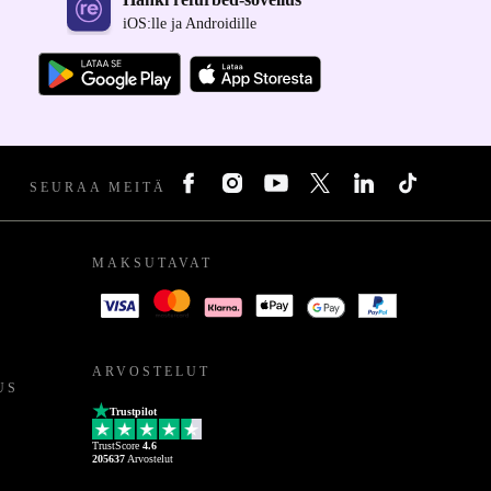
iOS:lle ja Androidille
SEURAA MEITÄ
MAKSUTAVAT
ARVOSTELUT
US
Trustpilot
TrustScore
4.6
205637
Arvostelut