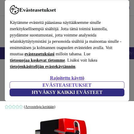
Lataa sovellus
Lataa
Evästeasetukset
Käytä refurbed-palvelua nopeasti ja helposti
Käytämme evästeitä pääasiassa näyttääksemme sinulle
merkityksellisempiä sisältöjä. Jotta tämä toimisi kunnolla,
pyydämme suostumustasi, jotta voimme analysoida
selainkäyttäytymistäsi ja personoida sisältöä ja mainontaa sinulle -
ensimmäisen ja kolmannen osapuolen evästeiden avulla. Voit
Matkapuhelimet ja älypuhelimet
Kannettavat tietokoneet
Tabletit
Älyk
muuttaa
evästeasetuksiasi
milloin tahansa. Lue
tietosuojaa koskevat tietomme
. Lisäksi voit lukea
Koti
tietojenkäsittelijän evästekäytännön
Tuotteet
Keittiö
Juomat
Kahvi
.
Rajoitettu käyttö
Kimbo Grimac Tube Rossa ESE -
EVÄSTEASETUKSET
kahvinkeitin
HYVÄKSY KAIKKI EVÄSTEET
punainen/musta
(Arvosteluja kerätään)