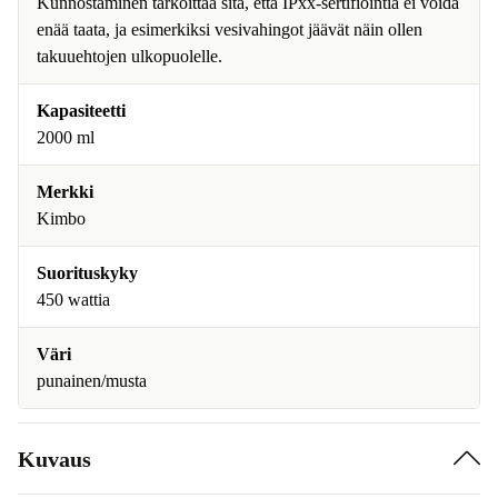
Kunnostaminen tarkoittaa sitä, että IPxx-sertifiointia ei voida
enää taata, ja esimerkiksi vesivahingot jäävät näin ollen
takuuehtojen ulkopuolelle.
Kapasiteetti
2000 ml
Merkki
Kimbo
Suorituskyky
450 wattia
Väri
punainen/musta
Kuvaus