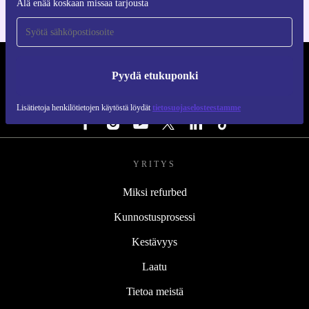
Älä enää koskaan missaa tarjousta
REFURBED SUOMI - RETHINK NEW.
Pyydä etukuponki
SEURAA MEITÄ
Lisätietoja henkilötietojen käytöstä löydät
tietosuojaselosteestamme
YRITYS
Miksi refurbed
Kunnostusprosessi
Kestävyys
Laatu
Tietoa meistä