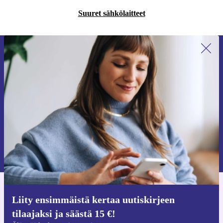
Suuret sähkölaitteet
Liity ensimmäistä kertaa uutiskirjeen
tilaajaksi ja säästä 15 €!
Älä missaa enää yhtäkään tarjousta.
Pyydä etukuponki
Lisätietoja henkilötietojen käytöstä löydät
tietosuojaselosteestamme
.
Hanki refurbed-sovellus
Liity ensimmäistä kertaa uutiskirjeen
iOS:lle ja Androidille
tilaajaksi ja säästä 15 €!