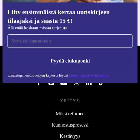
Hanki refurbed-sovellus
Liity ensimmäistä kertaa uutiskirjeen
iOS:lle ja Androidille
tilaajaksi ja säästä 15 €!
Älä enää koskaan missaa tarjousta
REFURBED SUOMI - RETHINK NEW.
Pyydä etukuponki
SEURAA MEITÄ
Lisätietoja henkilötietojen käytöstä löydät
tietosuojaselosteestamme
YRITYS
Miksi refurbed
Kunnostusprosessi
Kestävyys