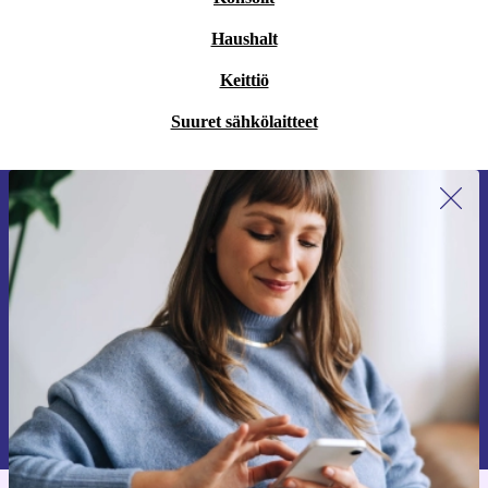
Haushalt
Keittiö
Suuret sähkölaitteet
Liity ensimmäistä kertaa uutiskirjeen
tilaajaksi ja säästä 15 €!
Älä missaa enää yhtäkään tarjousta.
Pyydä etukuponki
Lisätietoja henkilötietojen käytöstä löydät
tietosuojaselosteestamme
.