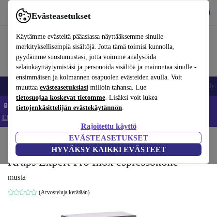
Lataa sovellus
Lataa
Evästeasetukset
Käytä refurbed-palvelua nopeasti ja helposti
Käytämme evästeitä pääasiassa näyttääksemme sinulle
merkityksellisempiä sisältöjä. Jotta tämä toimisi kunnolla,
pyydämme suostumustasi, jotta voimme analysoida
selainkäyttäytymistäsi ja personoida sisältöä ja mainontaa sinulle -
ensimmäisen ja kolmannen osapuolen evästeiden avulla. Voit
Matkapuhelimet ja älypuhelimet
Kannettavat tietokoneet
Tabletit
Älyk
muuttaa
evästeasetuksiasi
milloin tahansa. Lue
tietosuojaa koskevat tietomme
. Lisäksi voit lukea
📱 Säästä 5 % LISÄÄ iPhoneista – Koodi: IPHONEDEAL –
tietojenkäsittelijän evästekäytännön
.
Ehdot ja säännöt
Rajoitettu käyttö
EVÄSTEASETUKSET
Koti
Tuotteet
Keittiö
Juomat
Kahvi
HYVÄKSY KAIKKI EVÄSTEET
Krups Expert Pro Inox espressokone
musta
(Arvosteluja kerätään)