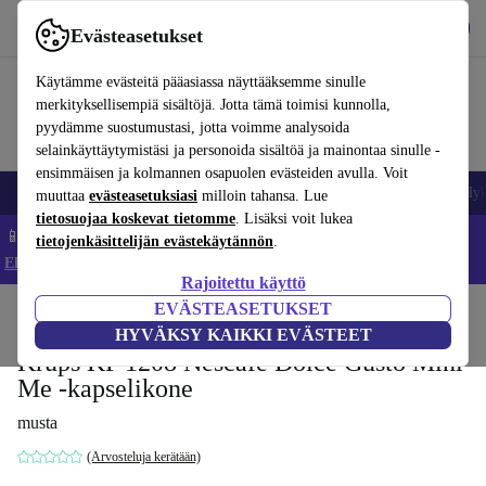
Lataa sovellus
Lataa
Evästeasetukset
Käytä refurbed-palvelua nopeasti ja helposti
Käytämme evästeitä pääasiassa näyttääksemme sinulle
merkityksellisempiä sisältöjä. Jotta tämä toimisi kunnolla,
pyydämme suostumustasi, jotta voimme analysoida
selainkäyttäytymistäsi ja personoida sisältöä ja mainontaa sinulle -
ensimmäisen ja kolmannen osapuolen evästeiden avulla. Voit
Matkapuhelimet ja älypuhelimet
Kannettavat tietokoneet
Tabletit
Älyk
muuttaa
evästeasetuksiasi
milloin tahansa. Lue
tietosuojaa koskevat tietomme
. Lisäksi voit lukea
📱 Säästä 5 % LISÄÄ iPhoneista – Koodi: IPHONEDEAL –
tietojenkäsittelijän evästekäytännön
.
Ehdot ja säännöt
Rajoitettu käyttö
EVÄSTEASETUKSET
Koti
Tuotteet
Keittiö
Juomat
Kahvi
HYVÄKSY KAIKKI EVÄSTEET
Krups KP 1208 Nescafe Dolce Gusto Mini
Me -kapselikone
musta
(Arvosteluja kerätään)