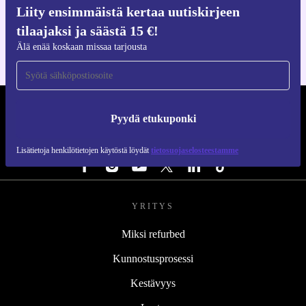
Hanki refurbed-sovellus
Liity ensimmäistä kertaa uutiskirjeen
iOS:lle ja Androidille
tilaajaksi ja säästä 15 €!
Älä enää koskaan missaa tarjousta
REFURBED SUOMI - RETHINK NEW.
Pyydä etukuponki
SEURAA MEITÄ
Lisätietoja henkilötietojen käytöstä löydät
tietosuojaselosteestamme
YRITYS
Miksi refurbed
Kunnostusprosessi
Kestävyys