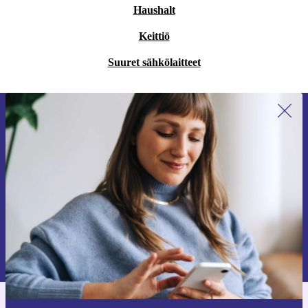
Haushalt
Keittiö
Suuret sähkölaitteet
Liity ensimmäistä kertaa uutiskirjeen
tilaajaksi ja säästä 15 €!
Älä missaa enää yhtäkään tarjousta.
Pyydä etukuponki
Lisätietoja henkilötietojen käytöstä löydät
tietosuojaselosteestamme
.