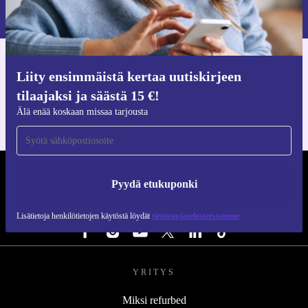
Lisätietoja henkilötietojen käytöstä löydät
tietosuojaselosteestamme
.
Hanki refurbed-sovellus
Liity ensimmäistä kertaa uutiskirjeen
iOS:lle ja Androidille
tilaajaksi ja säästä 15 €!
Älä enää koskaan missaa tarjousta
REFURBED SUOMI - RETHINK NEW.
Pyydä etukuponki
SEURAA MEITÄ
Lisätietoja henkilötietojen käytöstä löydät
tietosuojaselosteestamme
YRITYS
Miksi refurbed