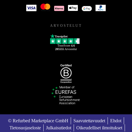
ARVOSTELUT
Trustpilot
TrustScore
4.6
205555
Arvostelut
© Refurbed Marketplace GmbH
Saavutettavuudet
Ehdot
Tietosuojaseloste
Julkaisutiedot
Oikeudelliset ilmoitukset