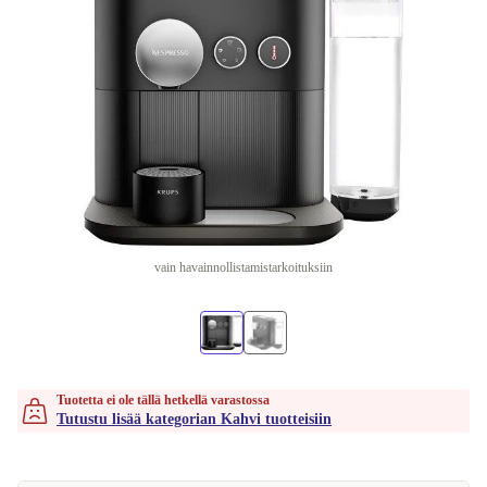
vain havainnollistamistarkoituksiin
Tuotetta ei ole tällä hetkellä varastossa
Tutustu lisää kategorian Kahvi tuotteisiin