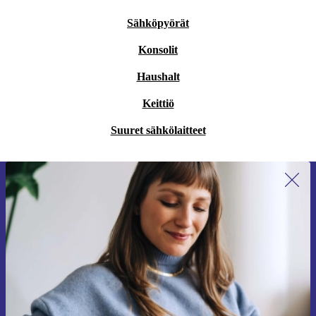
Sähköpyörät
Konsolit
Haushalt
Keittiö
Suuret sähkölaitteet
Liity ensimmäistä kertaa uutiskirjeen
tilaajaksi ja säästä 15 €!
Älä missaa enää yhtäkään tarjousta.
Pyydä etukuponki