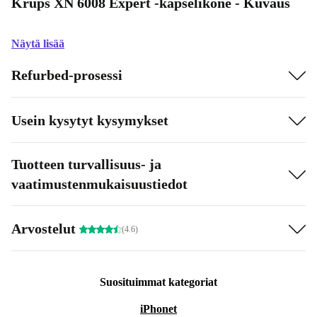
Krups XN 6008 Expert -kapselikone - Kuvaus
Näytä lisää
Refurbed-prosessi
Usein kysytyt kysymykset
Tuotteen turvallisuus- ja
vaatimustenmukaisuustiedot
Arvostelut
(4.6)
Suosituimmat kategoriat
iPhonet