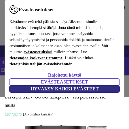
Lataa sovellus
Lataa
Evästeasetukset
Käytä refurbed-palvelua nopeasti ja helposti
Käytämme evästeitä pääasiassa näyttääksemme sinulle
merkityksellisempiä sisältöjä. Jotta tämä toimisi kunnolla,
pyydämme suostumustasi, jotta voimme analysoida
selainkäyttäytymistäsi ja personoida sisältöä ja mainontaa sinulle -
ensimmäisen ja kolmannen osapuolen evästeiden avulla. Voit
Matkapuhelimet ja älypuhelimet
Kannettavat tietokoneet
Tabletit
Älyk
muuttaa
evästeasetuksiasi
milloin tahansa. Lue
tietosuojaa koskevat tietomme
. Lisäksi voit lukea
📱 Säästä 5 % LISÄÄ iPhoneista – Koodi: IPHONEDEAL –
tietojenkäsittelijän evästekäytännön
.
Ehdot ja säännöt
Rajoitettu käyttö
EVÄSTEASETUKSET
Koti
Tuotteet
Keittiö
Juomat
Kahvi
HYVÄKSY KAIKKI EVÄSTEET
Krups XN 6008 Expert -kapselikone
musta
(Arvosteluja kerätään)