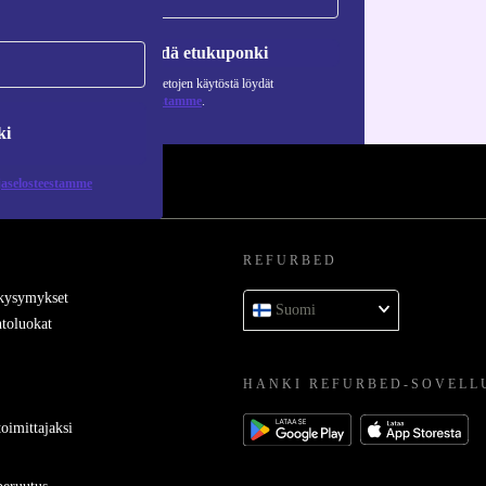
Pyydä etukuponki
Lisätietoja henkilötietojen käytöstä löydät
tietosuojaselosteestamme
.
ki
jaselosteestamme
REFURBED
 kysymykset
Suomi
toluokat
HANKI REFURBED-SOVELL
oimittajaksi