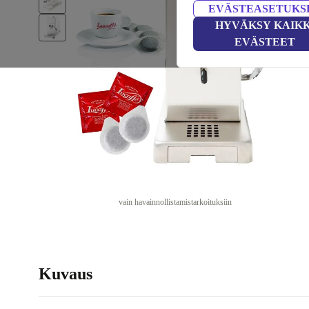
EVÄSTEASETUKS
HYVÄKSY KAIKK
EVÄSTEET
vain havainnollistamistarkoituksiin
Kuvaus