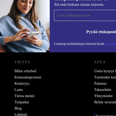
Liity ensimmäistä kertaa uutiskirjeen
Älä enää koskaan missaa tarjousta
tilaajaksi ja säästä 15 €!
Älä missaa enää yhtäkään tarjousta.
Pyydä etukupon
Lisätietoja henkilötietojen käytöstä löydät
tietosuo
REFURBED SUOMI - RETHINK NEW.
YRITYS
APUA
Miksi refurbed
Usein kysytyt
Kunnostusprosessi
Tuotteiden kun
Kestävyys
Palautus
Laatu
Takuuehdot
Tietoa meistä
Yhteystiedot
Työpaikat
Ryhdy tavarant
Blog
Lehdistö