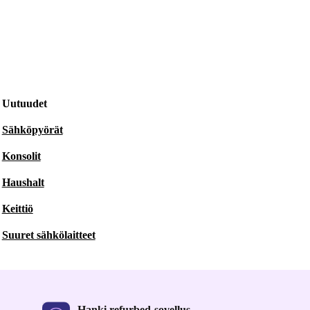
Uutuudet
Sähköpyörät
Konsolit
Haushalt
Keittiö
Suuret sähkölaitteet
Hanki refurbed-sovellus