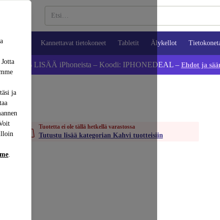
sa
ypuhelimet
Kannettavat tietokoneet
Tabletit
Älykellot
Tietokonet
 Jotta
Säästä 5 % LISÄÄ iPhoneista – Koodi: IPHONEDEAL –
Ehdot ja sää
dämme
äsi ja
taa
mannen
Voit
Tuotetta ei ole tällä hetkellä varastossa
lloin
Tutustu lisää kategorian Kahvi tuotteisiin
mme
.