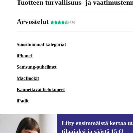
Tuotteen turvallisuus- ja vaatimusten
Arvostelut
(4.6)
Suosituimmat kategoriat
iPhonet
Samsung-puhelimet
MacBookit
Kannettavat tietokoneet
iPadit
Liity ensimmäistä kertaa uu
tilaajaksi ja säästä 15 €!