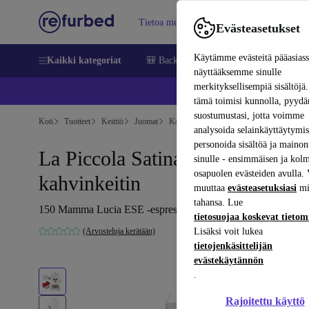
Tietoa meistä
Myy
Apua
Evästeasetukset
Käytämme evästeitä pääasias
Kaikki kategoriat
🎒 Back to school
Matkapuhelimet ja äl
näyttääksemme sinulle
merkityksellisempiä sisältöjä.
📱 
tämä toimisi kunnolla, pyy
suostumustasi, jotta voimme
Koti
Tuotteet
Keittiö
Juomat
Kahvi
analysoida selainkäyttäytymist
personoida sisältöä ja mainon
La Piccola Satinata -
sinulle - ensimmäisen ja kol
osapuolen evästeiden avulla. 
kahvinkeitin
muuttaa
evästeasetuksiasi
mi
tahansa. Lue
150 Mamma Lucia ESE -espressonappia | hopea
tietosuojaa koskevat tieto
(Arvosteluja kerätään)
Lisäksi voit lukea
tietojenkäsittelijän
evästekäytännön
.
Rajoitettu käyttö