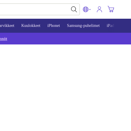
arvikkeet
Kuulokkeet
iPhonet
Samsung-puhelimet
iPadit
Mac
nnöt