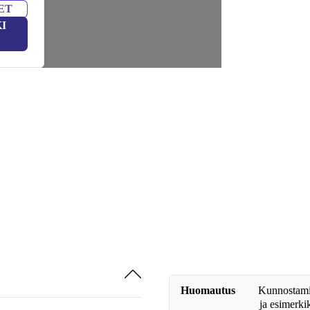
ET
I
Huomautus
Kunnostamine
ja esimerki