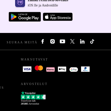
iOS:lle ja Androidille
SEURAA MEITÄ
MAKSUTAVAT
ARVOSTELUT
US
Trustpilot
TrustScore
4.6
205885
Arvostelut