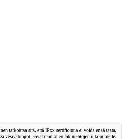
n tarkoittaa sitä, että IPxx-sertifiointia ei voida enää taata,
ksi vesivahingot jäävät näin ollen takuuehtojen ulkopuolelle.