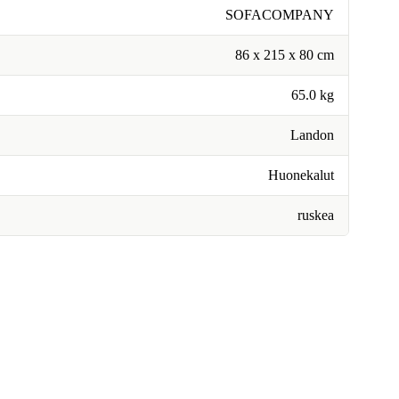
SOFACOMPANY
86 x 215 x 80 cm
65.0 kg
Landon
Huonekalut
ruskea