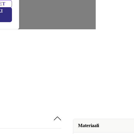
ET
I
Materiaali