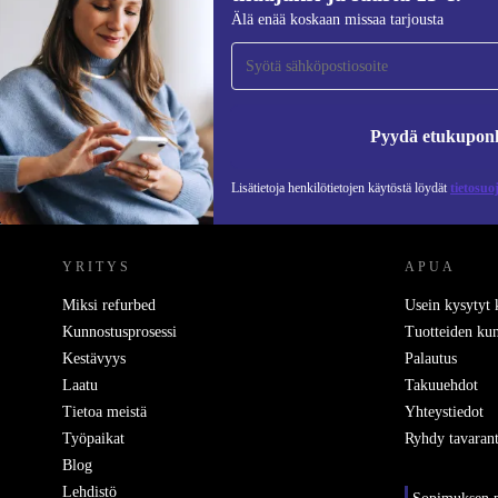
Liity ensimmäistä kertaa uutiskirjeen
Älä enää koskaan missaa tarjousta
tilaajaksi ja säästä 15 €!
Älä missaa enää yhtäkään tarjousta.
Pyydä etukupon
Lisätietoja henkilötietojen käytöstä löydät
tietosuo
REFURBED SUOMI - RETHINK NEW.
YRITYS
APUA
Miksi refurbed
Usein kysytyt
Kunnostusprosessi
Tuotteiden kun
Kestävyys
Palautus
Laatu
Takuuehdot
Tietoa meistä
Yhteystiedot
Työpaikat
Ryhdy tavarant
Blog
Lehdistö