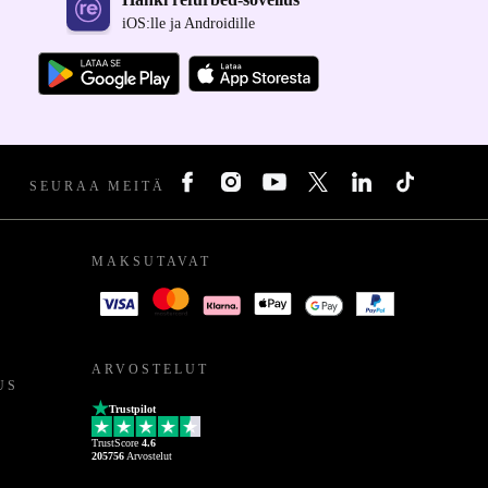
iOS:lle ja Androidille
SEURAA MEITÄ
MAKSUTAVAT
ARVOSTELUT
US
Trustpilot
TrustScore
4.6
205756
Arvostelut