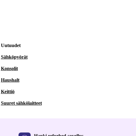
Uutuudet
Sähköpyörät
Konsolit
Haushalt
Keittiö
Suuret sähkölaitteet
Hanki refurbed-sovellus