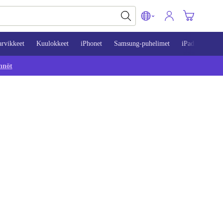
arvikkeet
Kuulokkeet
iPhonet
Samsung-puhelimet
iPadit
Mac
nnöt