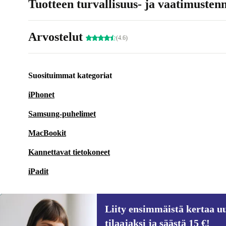
Tuotteen turvallisuus- ja vaatimusten
Arvostelut
(4.6)
Suosituimmat kategoriat
iPhonet
Samsung-puhelimet
MacBookit
Kannettavat tietokoneet
iPadit
Liity ensimmäistä kertaa uu
tilaajaksi ja säästä 15 €!