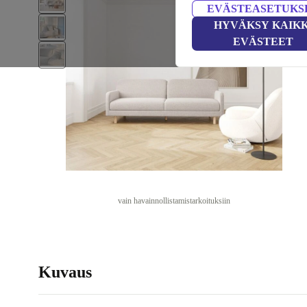
EVÄSTEASETUKS
HYVÄKSY KAIKK
EVÄSTEET
vain havainnollistamistarkoituksiin
Kuvaus