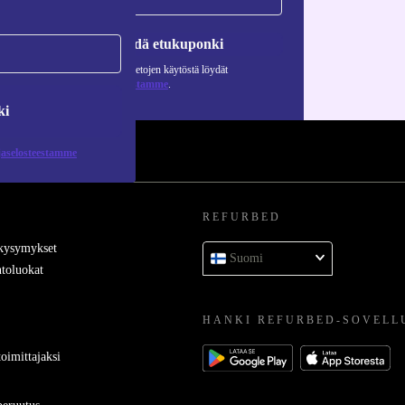
Pyydä etukuponki
Lisätietoja henkilötietojen käytöstä löydät
tietosuojaselosteestamme
.
ki
jaselosteestamme
REFURBED
 kysymykset
Suomi
toluokat
HANKI REFURBED-SOVELL
oimittajaksi