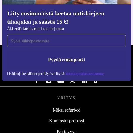
Hanki refurbed-sovellus
Liity ensimmäistä kertaa uutiskirjeen
iOS:lle ja Androidille
tilaajaksi ja säästä 15 €!
Älä enää koskaan missaa tarjousta
REFURBED SUOMI - RETHINK NEW.
Pyydä etukuponki
SEURAA MEITÄ
Lisätietoja henkilötietojen käytöstä löydät
tietosuojaselosteestamme
YRITYS
Miksi refurbed
Kunnostusprosessi
Kestävyys