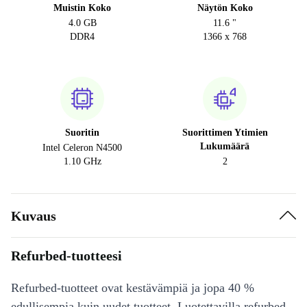
Muistin Koko
Näytön Koko
4.0 GB
11.6 "
DDR4
1366 x 768
Suoritin
Suorittimen Ytimien
Lukumäärä
Intel Celeron N4500
1.10 GHz
2
Kuvaus
Refurbed-tuotteesi
Refurbed-tuotteet ovat kestävämpiä ja jopa 40 %
edullisempia kuin uudet tuotteet. Luotettavilla refurbed-