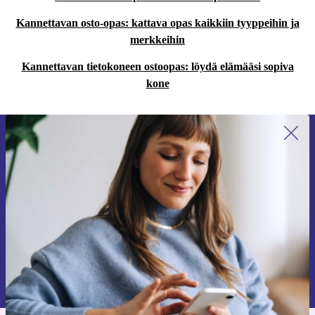
Kannettavan osto-opas: kattava opas kaikkiin tyyppeihin ja
merkkeihin
Kannettavan tietokoneen ostoopas: löydä elämääsi sopiva
kone
Liity ensimmäistä kertaa uutiskirjeen
tilaajaksi ja säästä 15 €!
Älä missaa enää yhtäkään tarjousta.
Pyydä etukuponki
Lisätietoja henkilötietojen käytöstä löydät
tietosuojaselosteestamme
.