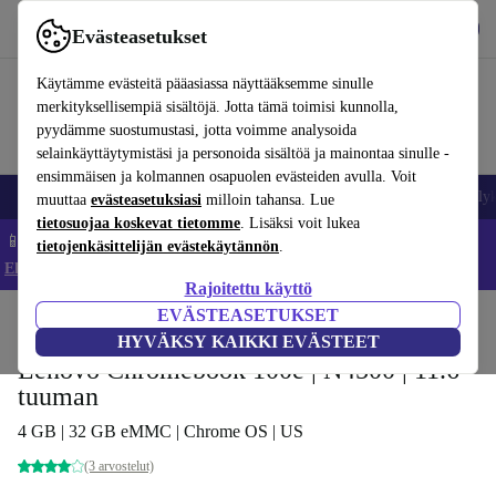
Lataa sovellus
Lataa
Evästeasetukset
Käytä refurbed-palvelua nopeasti ja helposti
Käytämme evästeitä pääasiassa näyttääksemme sinulle
merkityksellisempiä sisältöjä. Jotta tämä toimisi kunnolla,
pyydämme suostumustasi, jotta voimme analysoida
selainkäyttäytymistäsi ja personoida sisältöä ja mainontaa sinulle -
ensimmäisen ja kolmannen osapuolen evästeiden avulla. Voit
Matkapuhelimet ja älypuhelimet
Kannettavat tietokoneet
Tabletit
Älyk
muuttaa
evästeasetuksiasi
milloin tahansa. Lue
tietosuojaa koskevat tietomme
. Lisäksi voit lukea
📱 Säästä 5 % LISÄÄ iPhoneista – Koodi: IPHONEDEAL –
tietojenkäsittelijän evästekäytännön
.
Ehdot ja säännöt
Rajoitettu käyttö
EVÄSTEASETUKSET
Koti
Tuotteet
Kannettavat tietokoneet
Lenovon kannettavat tietokoneet
HYVÄKSY KAIKKI EVÄSTEET
Lenovo Chromebook 100e | N4500 | 11.6-
tuuman
4 GB | 32 GB eMMC | Chrome OS | US
(3 arvostelut)