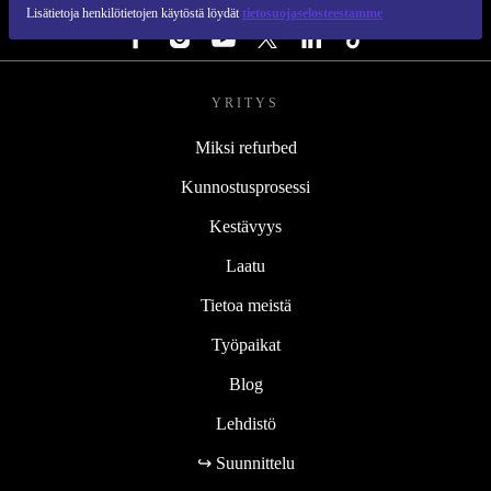
SEURAA MEITÄ
Lisätietoja henkilötietojen käytöstä löydät
tietosuojaselosteestamme
YRITYS
Miksi refurbed
Kunnostusprosessi
Kestävyys
Laatu
Tietoa meistä
Työpaikat
Blog
Lehdistö
↪ Suunnittelu