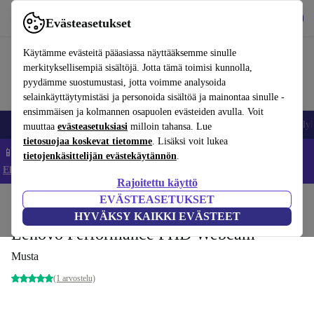
Lataa sovellus
Lataa
Evästeasetukset
Käytä refurbed-palvelua nopeasti ja helposti
Käytämme evästeitä pääasiassa näyttääksemme sinulle
merkityksellisempiä sisältöjä. Jotta tämä toimisi kunnolla,
pyydämme suostumustasi, jotta voimme analysoida
selainkäyttäytymistäsi ja personoida sisältöä ja mainontaa sinulle -
ensimmäisen ja kolmannen osapuolen evästeiden avulla. Voit
Matkapuhelimet ja älypuhelimet
Kannettavat tietokoneet
Tabletit
Älyk
muuttaa
evästeasetuksiasi
milloin tahansa. Lue
tietosuojaa koskevat tietomme
. Lisäksi voit lukea
📱 Säästä 5 % LISÄÄ iPhoneista – Koodi: IPHONEDEAL –
tietojenkäsittelijän evästekäytännön
.
Ehdot ja säännöt
Rajoitettu käyttö
EVÄSTEASETUKSET
Koti
Tuotteet
Kamerat
HYVÄKSY KAIKKI EVÄSTEET
Lenovo Performance FHD Webcam
Musta
(1 arvostelu)