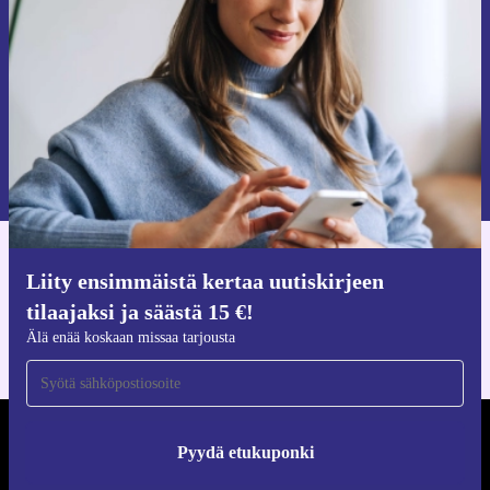
Älä missaa enää yhtäkään tarjousta.
Pyydä etukuponki
Lisätietoja henkilötietojen käytöstä löydät
tietosuojaselosteestamme
.
Hanki refurbed-sovellus
Liity ensimmäistä kertaa uutiskirjeen
iOS:lle ja Androidille
tilaajaksi ja säästä 15 €!
Älä enää koskaan missaa tarjousta
REFURBED SUOMI - RETHINK NEW.
Pyydä etukuponki