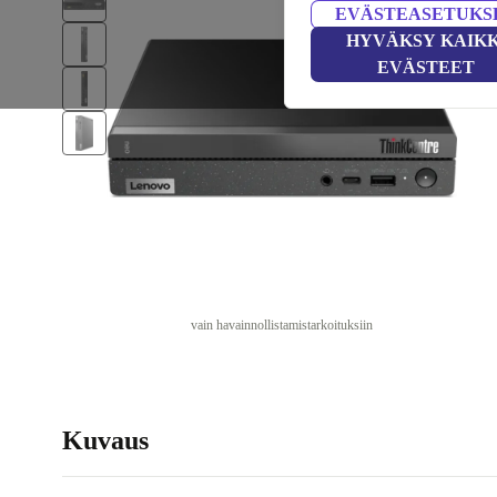
EVÄSTEASETUKS
HYVÄKSY KAIKK
EVÄSTEET
vain havainnollistamistarkoituksiin
Kuvaus