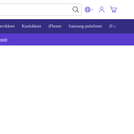
arvikkeet
Kuulokkeet
iPhonet
Samsung-puhelimet
iPadit
Mac
nnöt