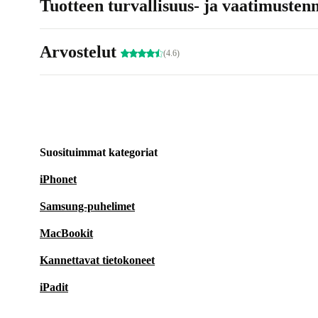
Tuotteen turvallisuus- ja vaatimusten
Arvostelut
(4.6)
Suosituimmat kategoriat
iPhonet
Samsung-puhelimet
MacBookit
Kannettavat tietokoneet
iPadit