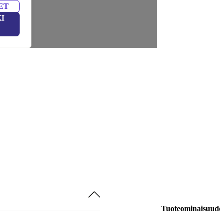
ET
I
Tuoteominaisuud