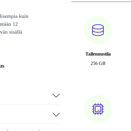
lisempia kuin
intään 12
vän sisällä
Tallennustila
256 GB
us