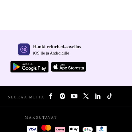
Hanki refurbed-sovellus
iOS:lle ja Androidille
SEURAA MEITÄ
MAKSUTAVAT