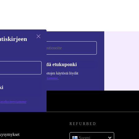
tiskirjeen
Pyydä etukuponki
Lisätietoja henkilötietojen käytöstä löydät
tietosuojaselosteestamme
.
ki
jaselosteestamme
REFURBED
 kysymykset
Suomi