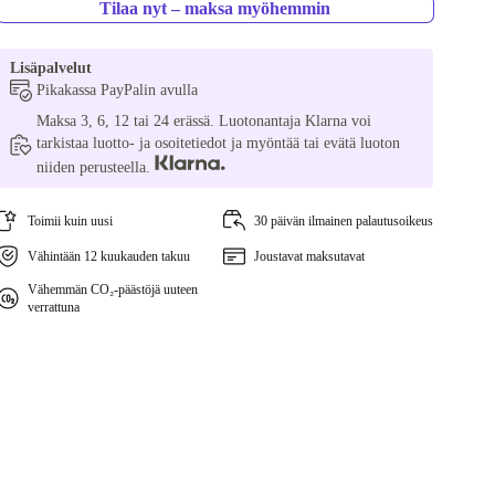
Tilaa nyt – maksa myöhemmin
Lisäpalvelut
Pikakassa PayPalin avulla
Maksa 3, 6, 12 tai 24 erässä. Luotonantaja Klarna voi
tarkistaa luotto- ja osoitetiedot ja myöntää tai evätä luoton
niiden perusteella.
Toimii kuin uusi
30 päivän ilmainen palautusoikeus
Vähintään 12 kuukauden takuu
Joustavat maksutavat
Vähemmän CO₂-päästöjä uuteen
verrattuna