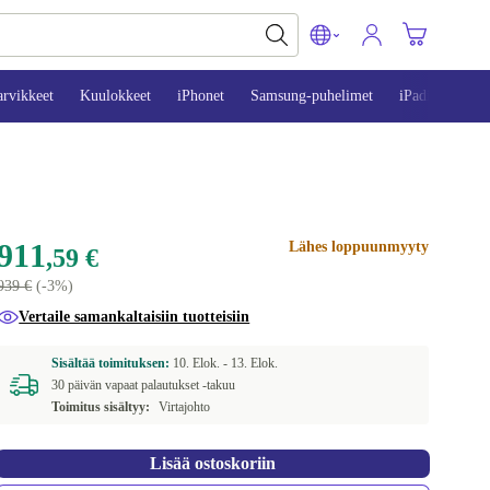
arvikkeet
Kuulokkeet
iPhonet
Samsung-puhelimet
iPadit
Mac
911
Lähes loppuunmyyty
,59 €
939 €
(-3%)
Vertaile samankaltaisiin tuotteisiin
Sisältää toimituksen:
10. Elok. -
13. Elok.
30 päivän vapaat palautukset -takuu
Toimitus sisältyy:
Virtajohto
Lisää ostoskoriin