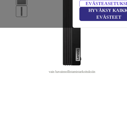
EVÄSTEASETUKS
HYVÄKSY KAIKK
EVÄSTEET
vain havainnollistamistarkoituksiin