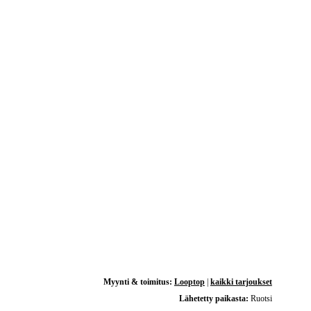
Myynti & toimitus:
Looptop
|
kaikki tarjoukset
Lähetetty paikasta:
Ruotsi