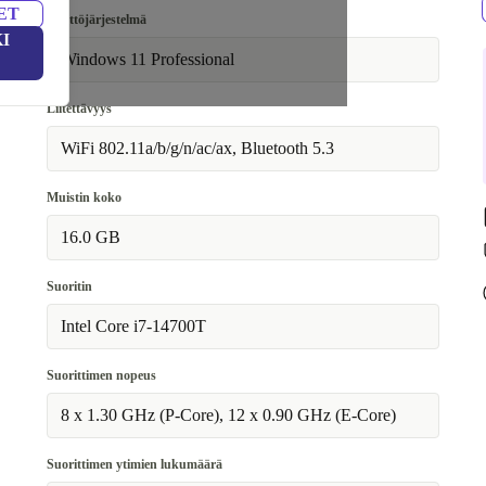
ET
Käyttöjärjestelmä
I
Windows 11 Professional
Liitettävyys
WiFi 802.11a/b/g/n/ac/ax, Bluetooth 5.3
Muistin koko
16.0 GB
Suoritin
Intel Core i7-14700T
Suorittimen nopeus
8 x 1.30 GHz (P-Core), 12 x 0.90 GHz (E-Core)
Suorittimen ytimien lukumäärä