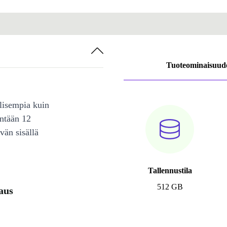
Tuoteominaisuud
lisempia kuin
intään 12
vän sisällä
Tallennustila
512 GB
aus