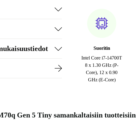
mukaisuustiedot
Suoritin
Intel Core i7-14700T
8 x 1.30 GHz (P-
Core), 12 x 0.90
GHz (E-Core)
70q Gen 5 Tiny samankaltaisiin tuotteisiin