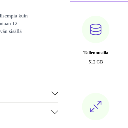
lisempia kuin
intään 12
vän sisällä
Tallennustila
512 GB