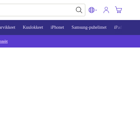
arvikkeet
Kuulokkeet
iPhonet
Samsung-puhelimet
iPadit
Mac
nnöt