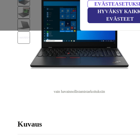
EVÄSTEASETUKS
HYVÄKSY KAIKK
EVÄSTEET
vain havainnollistamistarkoituksiin
Kuvaus