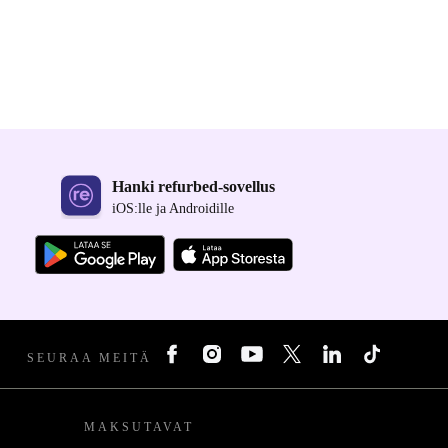
Hanki refurbed-sovellus
iOS:lle ja Androidille
SEURAA MEITÄ
MAKSUTAVAT