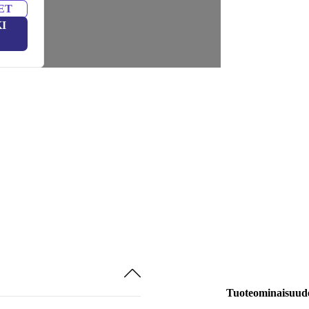
ET
I
Tuoteominaisuud