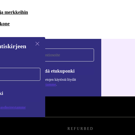
 ja merkkeihin
 kone
tiskirjeen
Pyydä etukuponki
Lisätietoja henkilötietojen käytöstä löydät
tietosuojaselosteestamme
.
ki
jaselosteestamme
REFURBED