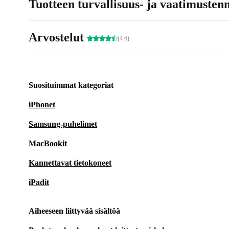
Tuotteen turvallisuus- ja vaatimusten
Arvostelut
(4.6)
Suosituimmat kategoriat
iPhonet
Samsung-puhelimet
MacBookit
Kannettavat tietokoneet
iPadit
Aiheeseen liittyvää sisältöä