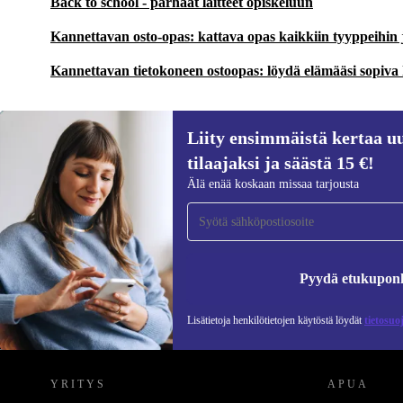
Back to school - parhaat laitteet opiskeluun
Kannettavan osto-opas: kattava opas kaikkiin tyyppeihin
Kannettavan tietokoneen ostoopas: löydä elämääsi sopiva
Liity ensimmäistä kertaa uu
tilaajaksi ja säästä 15 €!
Liity ensimmäistä kertaa uutiskirjeen
Älä enää koskaan missaa tarjousta
tilaajaksi ja säästä 15 €!
Älä missaa enää yhtäkään tarjousta.
Pyydä etukupon
Lisätietoja henkilötietojen käytöstä löydät
tietosuo
REFURBED SUOMI - RETHINK NEW.
YRITYS
APUA