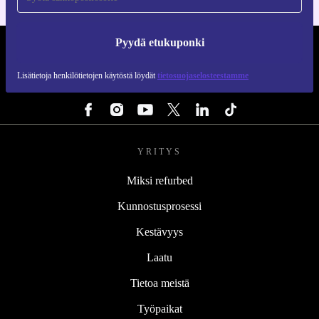
Pyydä etukuponki
REFURBED SUOMI - RETHINK NEW.
Lisätietoja henkilötietojen käytöstä löydät
tietosuojaselosteestamme
SEURAA MEITÄ
YRITYS
Miksi refurbed
Kunnostusprosessi
Kestävyys
Laatu
Tietoa meistä
Työpaikat