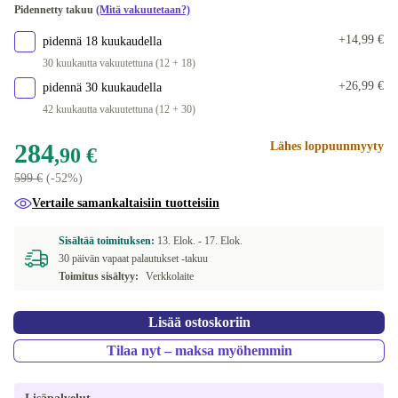
Pidennetty takuu
(Mitä vakuutetaan?)
+14,99 €
pidennä 18 kuukaudella
30 kuukautta vakuutettuna (12 + 18)
+26,99 €
pidennä 30 kuukaudella
42 kuukautta vakuutettuna (12 + 30)
284
Lähes loppuunmyyty
,90 €
599 €
(-52%)
Vertaile samankaltaisiin tuotteisiin
Sisältää toimituksen:
13. Elok. -
17. Elok.
30 päivän vapaat palautukset -takuu
Toimitus sisältyy:
Verkkolaite
Lisää ostoskoriin
Tilaa nyt – maksa myöhemmin