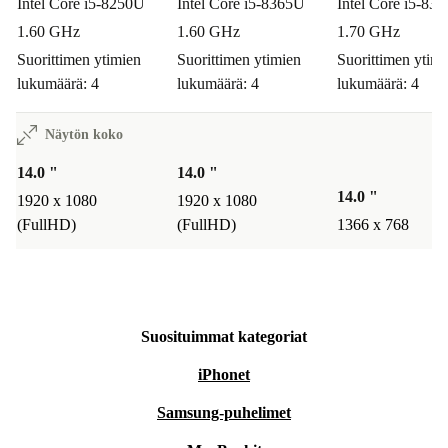
Intel Core i5-8250U
Intel Core i5-8365U
Intel Core i5-83
1.60 GHz
1.60 GHz
1.70 GHz
Suorittimen ytimien
Suorittimen ytimien
Suorittimen ytimi
lukumäärä: 4
lukumäärä: 4
lukumäärä: 4
Näytön koko
14.0 "
14.0 "
14.0 "
1920 x 1080
1920 x 1080
(FullHD)
(FullHD)
1366 x 768
Suosituimmat kategoriat
iPhonet
Samsung-puhelimet