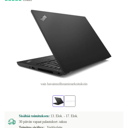
vain havainnollistamistarkoituksiin
Sisältää toimituksen:
13. Elok. -
17. Elok.
30 päivän vapaat palautukset -takuu
Toimitus sisältyy:
Verkkolaite