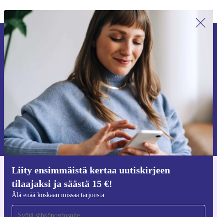
Liity ensimmäistä kertaa uutiskirjeen
tilaajaksi ja säästä 15 €!
Älä missaa enää yhtäkään tarjousta.
Pyydä etukuponki
Lisätietoja henkilötietojen käytöstä löydät
tietosuojaselosteestamme
.
Liity ensimmäistä kertaa uutiskirjeen
Hanki refurbed-sovellus
tilaajaksi ja säästä 15 €!
iOS:lle ja Androidille
Älä enää koskaan missaa tarjousta