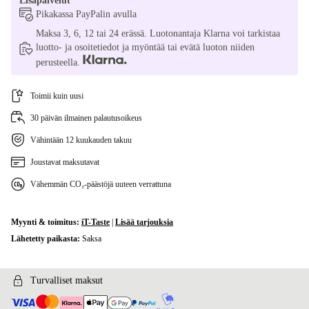
Lisäpalvelut
Pikakassa PayPalin avulla
Maksa 3, 6, 12 tai 24 erässä. Luotonantaja Klarna voi tarkistaa
luotto- ja osoitetiedot ja myöntää tai evätä luoton niiden
perusteella.
Toimii kuin uusi
30 päivän ilmainen palautusoikeus
Vähintään 12 kuukauden takuu
Joustavat maksutavat
Vähemmän CO₂-päästöjä uuteen verrattuna
Myynti & toimitus:
iT-Taste
|
Lisää tarjouksia
Lähetetty paikasta:
Saksa
Turvalliset maksut