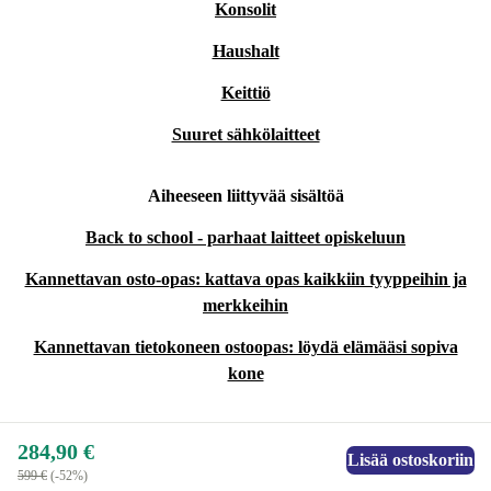
Konsolit
Haushalt
Keittiö
Suuret sähkölaitteet
Aiheeseen liittyvää sisältöä
Back to school - parhaat laitteet opiskeluun
Kannettavan osto-opas: kattava opas kaikkiin tyyppeihin ja
merkkeihin
Kannettavan tietokoneen ostoopas: löydä elämääsi sopiva
kone
284,90 €
Lisää ostoskoriin
599 €
(-52%)