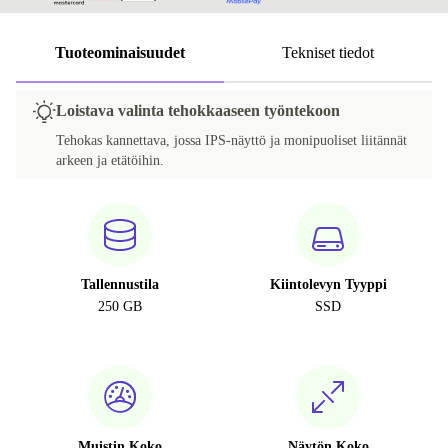
Tuoteominaisuudet
Tekniset tiedot
Loistava valinta tehokkaaseen työntekoon
Tehokas kannettava, jossa IPS-näyttö ja monipuoliset liitännät
arkeen ja etätöihin.
Tallennustila
Kiintolevyn Tyyppi
250 GB
SSD
Muistin Koko
Näytön Koko