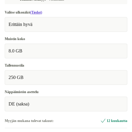
Valitse ulkonäkö
(Tiedot)
Erittäin hyvä
Muistin koko
8.0 GB
Tallennustila
250 GB
Näppäimistön asettelu
DE (saksa)
Myyjän mukana tulevat takuut:
12 kuukautta