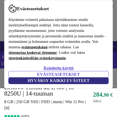
Lataa sovellus
Lataa
Evästeasetukset
Käytä refurbed-palvelua nopeasti ja helposti
Käytämme evästeitä pääasiassa näyttääksemme sinulle
merkityksellisempiä sisältöjä. Jotta tämä toimisi kunnolla,
pyydämme suostumustasi, jotta voimme analysoida
selainkäyttäytymistäsi ja personoida sisältöä ja mainontaa sinulle -
ensimmäisen ja kolmannen osapuolen evästeiden avulla. Voit
Matkapuhelimet ja älypuhelimet
Kannettavat tietokoneet
Tabletit
Älyk
muuttaa
evästeasetuksiasi
milloin tahansa. Lue
tietosuojaa koskevat tietomme
. Lisäksi voit lukea
📱 Säästä 5 % LISÄÄ iPhoneista – Koodi: IPHONEDEAL –
tietojenkäsittelijän evästekäytännön
.
Ehdot ja säännöt
Rajoitettu käyttö
EVÄSTEASETUKSET
Koti
Tuotteet
Kannettavat tietokoneet
Lenovon kannettavat tietokoneet
HYVÄKSY KAIKKI EVÄSTEET
Lenovo ThinkPad L480 | i5-
8250U | 14-tuuman
284
,90 €
599 €
8 GB | 250 GB SSD | FHD | musta | Win 11 Pro |
DE
(4,8/5)