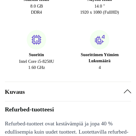
8.0 GB
14.0 "
DDR4
1920 x 1080 (FullHD)
Suoritin
Suorittimen Ytimien
Lukumäärä
Intel Core i5-8250U
1.60 GHz
4
Kuvaus
Refurbed-tuotteesi
Refurbed-tuotteet ovat kestävämpiä ja jopa 40 %
edullisempia kuin uudet tuotteet. Luotettavilla refurbed-