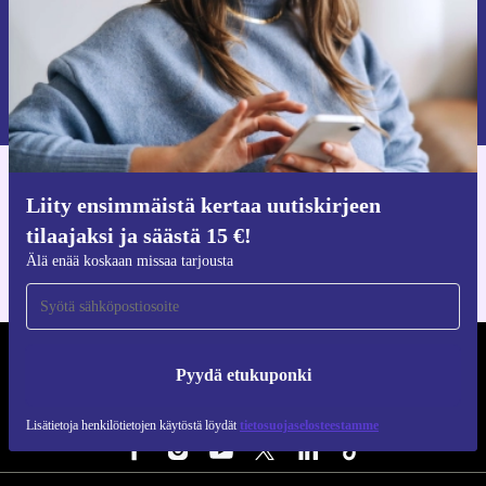
Pyydä etukuponki
Lisätietoja henkilötietojen käytöstä löydät
tietosuojaselosteestamme
.
Hanki refurbed-sovellus
Liity ensimmäistä kertaa uutiskirjeen
iOS:lle ja Androidille
tilaajaksi ja säästä 15 €!
Älä enää koskaan missaa tarjousta
REFURBED SUOMI - RETHINK NEW.
Pyydä etukuponki
SEURAA MEITÄ
Lisätietoja henkilötietojen käytöstä löydät
tietosuojaselosteestamme