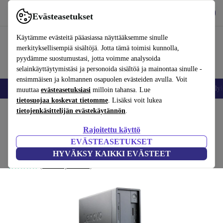
Lataa sovellus
Lataa
Evästeasetukset
Käytä refurbed-palvelua nopeasti ja helposti
Käytämme evästeitä pääasiassa näyttääksemme sinulle
merkityksellisempiä sisältöjä. Jotta tämä toimisi kunnolla,
pyydämme suostumustasi, jotta voimme analysoida
selainkäyttäytymistäsi ja personoida sisältöä ja mainontaa sinulle -
ensimmäisen ja kolmannen osapuolen evästeiden avulla. Voit
Matkapuhelimet ja älypuhelimet
Kannettavat tietokoneet
Tabletit
Älyk
muuttaa
evästeasetuksiasi
milloin tahansa. Lue
tietosuojaa koskevat tietomme
. Lisäksi voit lukea
Koti
tietojenkäsittelijän evästekäytännön
Tuotteet
Pöytätietokoneet
Lenovo-pöytätietokoneet
.
Rajoitettu käyttö
Lenovo Thinkstation P330 SFF Gen 2
EVÄSTEASETUKSET
i7-8700 | 32 GB | 512 GB SSD | Win 11 Pro
HYVÄKSY KAIKKI EVÄSTEET
(Arvosteluja kerätään)