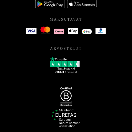
MAKSUTAVAT
ARVOSTELUT
Trustpilot
TrustScore
4.6
206020
Arvostelut