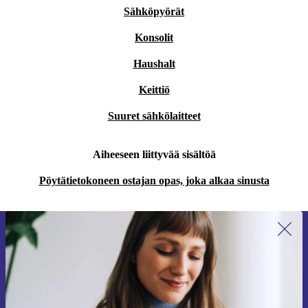
Sähköpyörät
Konsolit
Haushalt
Keittiö
Suuret sähkölaitteet
Aiheeseen liittyvää sisältöä
Pöytätietokoneen ostajan opas, joka alkaa sinusta
Liity ensimmäistä kertaa uutiskirjeen
tilaajaksi ja säästä 15 €!
Älä missaa enää yhtäkään tarjousta.