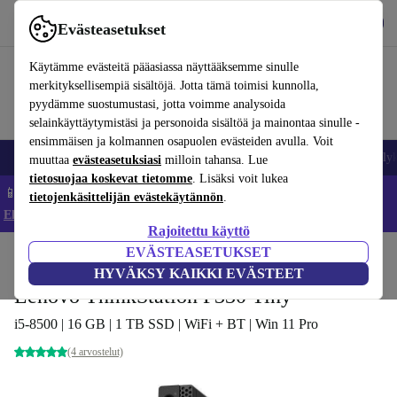
Lataa sovellus
Lataa
Evästeasetukset
Käytä refurbed-palvelua nopeasti ja helposti
Käytämme evästeitä pääasiassa näyttääksemme sinulle
merkityksellisempiä sisältöjä. Jotta tämä toimisi kunnolla,
pyydämme suostumustasi, jotta voimme analysoida
selainkäyttäytymistäsi ja personoida sisältöä ja mainontaa sinulle -
ensimmäisen ja kolmannen osapuolen evästeiden avulla. Voit
Matkapuhelimet ja älypuhelimet
Kannettavat tietokoneet
Tabletit
Älyk
muuttaa
evästeasetuksiasi
milloin tahansa. Lue
tietosuojaa koskevat tietomme
. Lisäksi voit lukea
📱 Säästä 5 % LISÄÄ iPhoneista – Koodi: IPHONEDEAL –
tietojenkäsittelijän evästekäytännön
.
Ehdot ja säännöt
Rajoitettu käyttö
EVÄSTEASETUKSET
Koti
Tuotteet
Pöytätietokoneet
Lenovo-pöytätietokoneet
HYVÄKSY KAIKKI EVÄSTEET
Lenovo ThinkStation P330 Tiny
i5-8500 | 16 GB | 1 TB SSD | WiFi + BT | Win 11 Pro
(4 arvostelut)