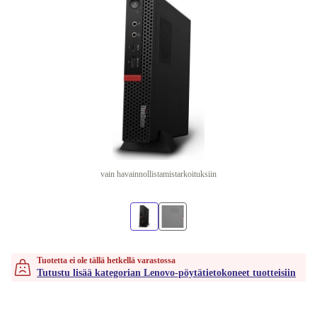
vain havainnollistamistarkoituksiin
Tuotetta ei ole tällä hetkellä varastossa
Tutustu lisää kategorian Lenovo-pöytätietokoneet tuotteisiin