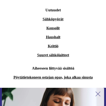
Uutuudet
Sähköpyörät
Konsolit
Haushalt
Keittiö
Suuret sähkölaitteet
Aiheeseen liittyvää sisältöä
Pöytätietokoneen ostajan opas, joka alkaa sinusta
Liity ensimmäistä kertaa uutiskirjeen
tilaajaksi ja säästä 15 €!