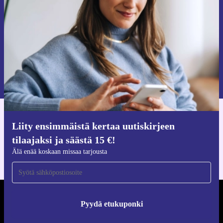
Älä missaa enää yhtäkään tarjousta.
Pyydä etukuponki
Lisätietoja henkilötietojen käytöstä löydät
tietosuojaselosteestamme
.
Hanki refurbed-sovellus
Liity ensimmäistä kertaa uutiskirjeen
iOS:lle ja Androidille
tilaajaksi ja säästä 15 €!
Älä enää koskaan missaa tarjousta
REFURBED SUOMI - RETHINK NEW.
Pyydä etukuponki
SEURAA MEITÄ