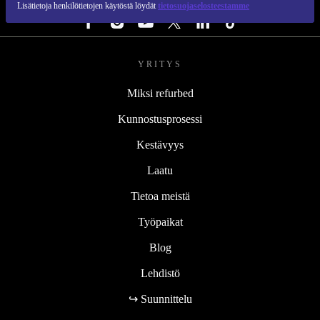
Lisätietoja henkilötietojen käytöstä löydät
tietosuojaselosteestamme
YRITYS
Miksi refurbed
Kunnostusprosessi
Kestävyys
Laatu
Tietoa meistä
Työpaikat
Blog
Lehdistö
↪ Suunnittelu