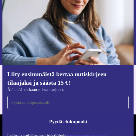
tilaajaksi ja säästä 15 €!
Älä missaa enää yhtäkään tarjousta.
Pyydä etukuponki
Lisätietoja henkilötietojen käytöstä löydät
tietosuojaselosteestamme
.
Liity ensimmäistä kertaa uutiskirjeen
Hanki refurbed-sovellus
tilaajaksi ja säästä 15 €!
iOS:lle ja Androidille
Älä enää koskaan missaa tarjousta
Pyydä etukuponki
REFURBED SUOMI - RETHINK NEW.
Lisätietoja henkilötietojen käytöstä löydät
tietosuojaselosteestamme