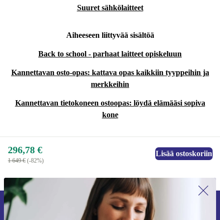
Suuret sähkölaitteet
Aiheeseen liittyvää sisältöä
Back to school - parhaat laitteet opiskeluun
Kannettavan osto-opas: kattava opas kaikkiin tyyppeihin ja
merkkeihin
Kannettavan tietokoneen ostoopas: löydä elämääsi sopiva
kone
296,78 €
Lisää ostoskoriin
1 649 €
(-82%)
Liity ensimmäistä kertaa uutiskirjeen