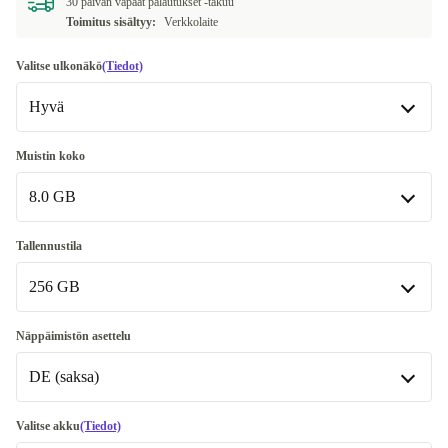
30 päivän vapaat palautukset -takuu
Toimitus sisältyy:
Verkkolaite
Valitse ulkonäkö
(Tiedot)
Hyvä
Hyvä
Muistin koko
8.0 GB
Erittäin hyvä
+13,22 €
Erinomainen
8.0 GB
+33,22 €
Tallennustila
256 GB
16.0 GB
+293,22 €
256 GB
Näppäimistön asettelu
DE (saksa)
512 GB
+33,21 €
1000 GB
DE (saksa)
+113,25 €
Valitse akku
(Tiedot)