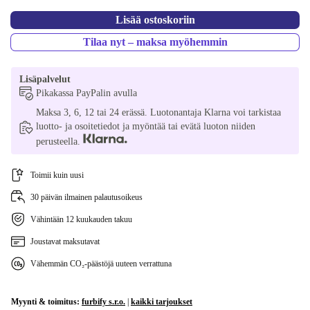
Lisää ostoskoriin
Tilaa nyt – maksa myöhemmin
Lisäpalvelut
Pikakassa PayPalin avulla
Maksa 3, 6, 12 tai 24 erässä. Luotonantaja Klarna voi tarkistaa
luotto- ja osoitetiedot ja myöntää tai evätä luoton niiden
perusteella.
Toimii kuin uusi
30 päivän ilmainen palautusoikeus
Vähintään 12 kuukauden takuu
Joustavat maksutavat
Vähemmän CO₂-päästöjä uuteen verrattuna
Myynti & toimitus:
furbify s.r.o.
|
kaikki tarjoukset