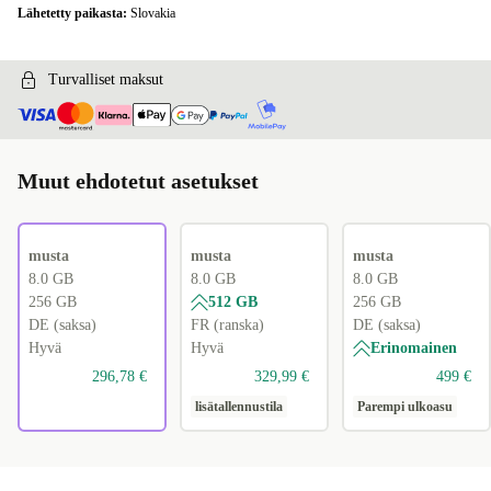
Lähetetty paikasta:
Slovakia
Turvalliset maksut
Muut ehdotetut asetukset
musta
musta
musta
8.0 GB
8.0 GB
8.0 GB
256 GB
512 GB
256 GB
DE (saksa)
FR (ranska)
DE (saksa)
Hyvä
Hyvä
Erinomainen
296,78 €
329,99 €
499 €
lisätallennustila
Parempi ulkoasu