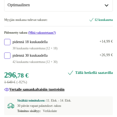
Saatavilla muissa konfiguraatioissa
Saatavilla muissa konfiguraatioissa
Optimaalinen
2000 GB
FR (ranska)
+493,22 €
+18,21 €
Optimaalinen
Myyjän mukana tulevat takuut:
12 kuukautta
ND (pohjoismainen)
+18,21 €
Uusi
+42,47 €
Pidennetty takuu
(Mitä vakuutetaan?)
US (Yhdysvaltain englanti)
+18,21 €
+14,99 €
pidennä 18 kuukaudella
30 kuukautta vakuutettuna (12 + 18)
+26,99 €
pidennä 30 kuukaudella
42 kuukautta vakuutettuna (12 + 30)
296
Tällä hetkellä saatavilla
,78 €
1 649 €
(-82%)
Vertaile samankaltaisiin tuotteisiin
Sisältää toimituksen:
11. Elok. -
14. Elok.
30 päivän vapaat palautukset -takuu
Toimitus sisältyy:
Verkkolaite