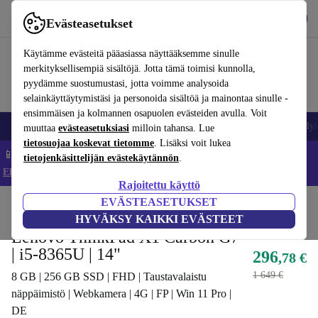
Lataa sovellus
Lataa
Evästeasetukset
Käytä refurbed-palvelua nopeasti ja helposti
Käytämme evästeitä pääasiassa näyttääksemme sinulle
merkityksellisempiä sisältöjä. Jotta tämä toimisi kunnolla,
pyydämme suostumustasi, jotta voimme analysoida
selainkäyttäytymistäsi ja personoida sisältöä ja mainontaa sinulle -
ensimmäisen ja kolmannen osapuolen evästeiden avulla. Voit
Matkapuhelimet ja älypuhelimet
Kannettavat tietokoneet
Tabletit
Älyk
muuttaa
evästeasetuksiasi
milloin tahansa. Lue
tietosuojaa koskevat tietomme
. Lisäksi voit lukea
📱 Säästä 5 % LISÄÄ iPhoneista – Koodi: IPHONEDEAL –
tietojenkäsittelijän evästekäytännön
.
Ehdot ja säännöt
Rajoitettu käyttö
EVÄSTEASETUKSET
Koti
Tuotteet
Kannettavat tietokoneet
Lenovon kannettavat tietokoneet
HYVÄKSY KAIKKI EVÄSTEET
Lenovo ThinkPad X1 Carbon G7
| i5-8365U | 14"
296
,78 €
1 649 €
8 GB | 256 GB SSD | FHD | Taustavalaistu
näppäimistö | Webkamera | 4G | FP | Win 11 Pro |
DE