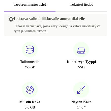
Tuoteominaisuudet
Tekniset tiedot
Loistava valinta liikkuvalle ammattilaiselle
Tehokas kannettava, jossa kevyt design ja vahva suorituskyky
työn ja viihteen tekoon.
Tallennustila
Kiintolevyn Tyyppi
256 GB
SSD
Muistin Koko
Näytön Koko
8.0 GB
14.0 "