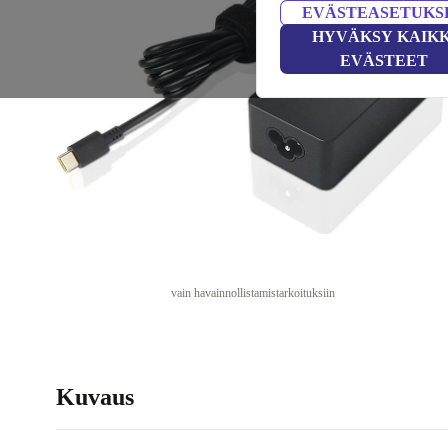
EVÄSTEASETUKS
HYVÄKSY KAIKK
EVÄSTEET
vain havainnollistamistarkoituksiin
Kuvaus