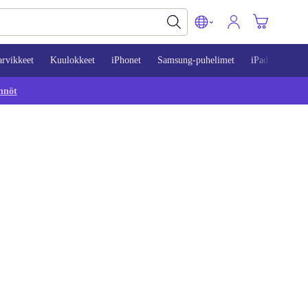
arvikkeet
Kuulokkeet
iPhonet
Samsung-puhelimet
iPadit
Mac
nnöt