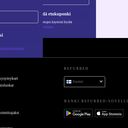
Pyydä etukuponki
Lisätietoja henkilötietojen käytöstä löydät
tietosuojaselosteestamme
.
ki
jaselosteestamme
REFURBED
 kysymykset
Suomi
toluokat
HANKI REFURBED-SOVELL
oimittajaksi