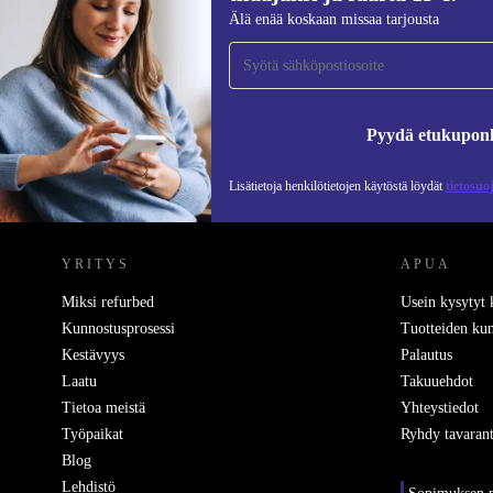
Liity ensimmäistä kertaa uutiskirjeen
Älä enää koskaan missaa tarjousta
tilaajaksi ja säästä 15 €!
Älä missaa enää yhtäkään tarjousta.
Pyydä etukupon
Lisätietoja henkilötietojen käytöstä löydät
tietosuo
REFURBED SUOMI - RETHINK NEW.
YRITYS
APUA
Miksi refurbed
Usein kysytyt
Kunnostusprosessi
Tuotteiden kun
Kestävyys
Palautus
Laatu
Takuuehdot
Tietoa meistä
Yhteystiedot
Työpaikat
Ryhdy tavarant
Blog
Lehdistö