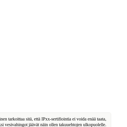
n tarkoittaa sitä, että IPxx-sertifiointia ei voida enää taata,
ksi vesivahingot jäävät näin ollen takuuehtojen ulkopuolelle.