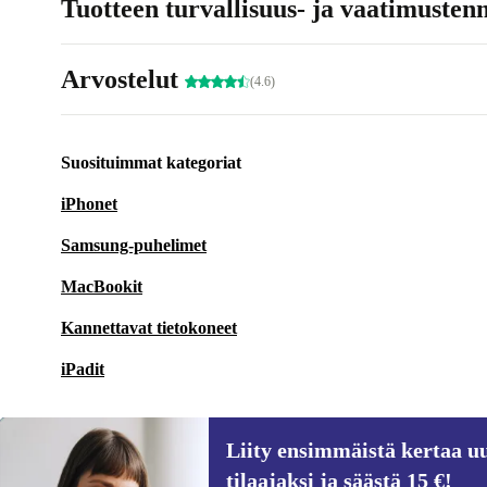
Tuotteen turvallisuus- ja vaatimusten
Arvostelut
(4.6)
Suosituimmat kategoriat
iPhonet
Samsung-puhelimet
MacBookit
Kannettavat tietokoneet
iPadit
Liity ensimmäistä kertaa uu
tilaajaksi ja säästä 15 €!