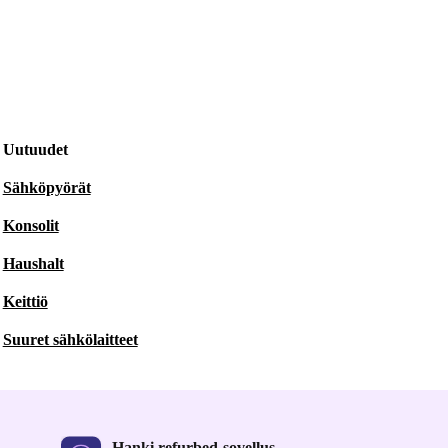
Uutuudet
Sähköpyörät
Konsolit
Haushalt
Keittiö
Suuret sähkölaitteet
Hanki refurbed-sovellus