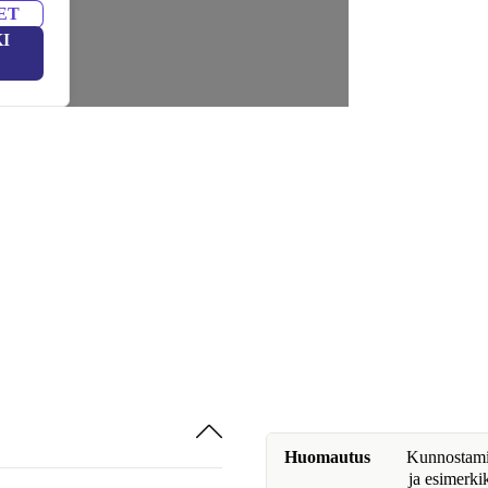
ET
I
Huomautus
Kunnostamine
ja esimerki