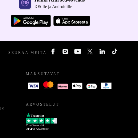
iOS:lle ja Androidille
SEURAA MEITÄ
MAKSUTAVAT
ARVOSTELUT
US
Trustpilot
TrustScore
4.6
205450
Arvostelut