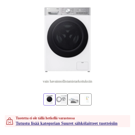
vain havainnollistamistarkoituksiin
Tuotetta ei ole tällä hetkellä varastossa
Tutustu lisää kategorian Suuret sähkölaitteet tuotteisiin