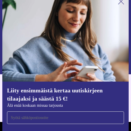
Liity ensimmäistä kertaa uutiskirjeen
tilaajaksi ja säästä 15 €!
Älä missaa enää yhtäkään tarjousta.
Pyydä etukuponki
Lisätietoja henkilötietojen käytöstä löydät
tietosuojaselosteestamme
.
Hanki refurbed-sovellus
Liity ensimmäistä kertaa uutiskirjeen
iOS:lle ja Androidille
tilaajaksi ja säästä 15 €!
Älä enää koskaan missaa tarjousta