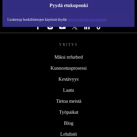
REFURBED SUOMI - RETHINK NEW.
Pyydä etukuponki
SEURAA MEITÄ
Lisätietoja henkilötietojen käytöstä löydät
tietosuojaselosteestamme
YRITYS
Miksi refurbed
Kunnostusprosessi
Kestävyys
Laatu
Tietoa meistä
Työpaikat
Blog
Lehdistö