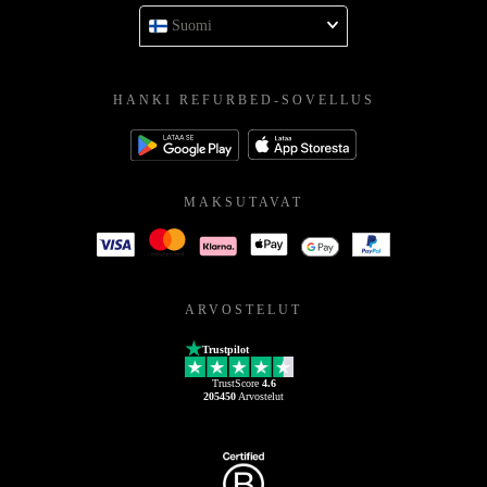
Suomi
HANKI REFURBED-SOVELLUS
MAKSUTAVAT
ARVOSTELUT
Trustpilot
TrustScore
4.6
205450
Arvostelut