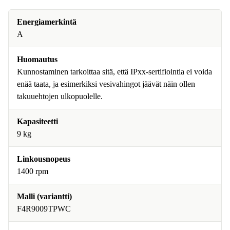
Energiamerkintä
A
Huomautus
Kunnostaminen tarkoittaa sitä, että IPxx-sertifiointia ei voida
enää taata, ja esimerkiksi vesivahingot jäävät näin ollen
takuuehtojen ulkopuolelle.
Kapasiteetti
9 kg
Linkousnopeus
1400 rpm
Malli (variantti)
F4R9009TPWC