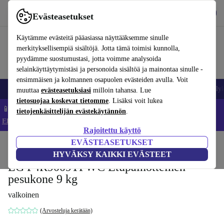
Lataa sovellus
Lataa
Evästeasetukset
Käytä refurbed-palvelua nopeasti ja helposti
Käytämme evästeitä pääasiassa näyttääksemme sinulle
merkityksellisempiä sisältöjä. Jotta tämä toimisi kunnolla,
pyydämme suostumustasi, jotta voimme analysoida
selainkäyttäytymistäsi ja personoida sisältöä ja mainontaa sinulle -
ensimmäisen ja kolmannen osapuolen evästeiden avulla. Voit
Matkapuhelimet ja älypuhelimet
Kannettavat tietokoneet
Tabletit
Älyk
muuttaa
evästeasetuksiasi
milloin tahansa. Lue
tietosuojaa koskevat tietomme
. Lisäksi voit lukea
📱 Säästä 5 % LISÄÄ iPhoneista – Koodi: IPHONEDEAL –
tietojenkäsittelijän evästekäytännön
.
Ehdot ja säännöt
Rajoitettu käyttö
EVÄSTEASETUKSET
Koti
Tuotteet
Koti
Suuret sähkölaitteet
HYVÄKSY KAIKKI EVÄSTEET
LG F4R9009TPWC Etupainotteinen
pesukone 9 kg
valkoinen
(Arvosteluja kerätään)