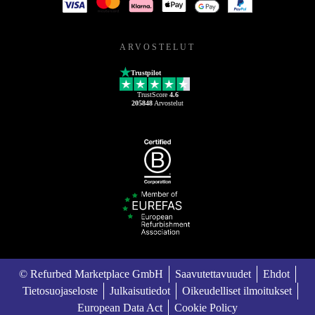
ARVOSTELUT
Trustpilot
TrustScore
4.6
205848
Arvostelut
© Refurbed Marketplace GmbH
Saavutettavuudet
Ehdot
Tietosuojaseloste
Julkaisutiedot
Oikeudelliset ilmoitukset
European Data Act
Cookie Policy