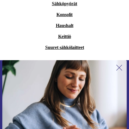
Sähköpyörät
Konsolit
Haushalt
Keittiö
Suuret sähkölaitteet
Liity ensimmäistä kertaa uutiskirjeen
tilaajaksi ja säästä 15 €!
Älä missaa enää yhtäkään tarjousta.
Pyydä etukuponki
Lisätietoja henkilötietojen käytöstä löydät
tietosuojaselosteestamme
.