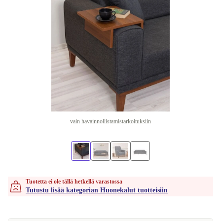
vain havainnollistamistarkoituksiin
Tuotetta ei ole tällä hetkellä varastossa
Tutustu lisää kategorian Huonekalut tuotteisiin