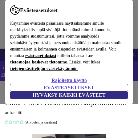
Lataa sovellus
Lataa
Evästeasetukset
Käytä refurbed-palvelua nopeasti ja helposti
Käytämme evästeitä pääasiassa näyttääksemme sinulle
merkityksellisempiä sisältöjä. Jotta tämä toimisi kunnolla,
pyydämme suostumustasi, jotta voimme analysoida
selainkäyttäytymistäsi ja personoida sisältöä ja mainontaa sinulle -
ensimmäisen ja kolmannen osapuolen evästeiden avulla. Voit
Matkapuhelimet ja älypuhelimet
Kannettavat tietokoneet
Tabletit
Älyk
muuttaa
evästeasetuksiasi
milloin tahansa. Lue
tietosuojaa koskevat tietomme
. Lisäksi voit lukea
📱 Säästä 5 % LISÄÄ iPhoneista – Koodi: IPHONEDEAL –
tietojenkäsittelijän evästekäytännön
.
Ehdot ja säännöt
Rajoitettu käyttö
EVÄSTEASETUKSET
Koti
Tuotteet
Koti
Huonekalut
HYVÄKSY KAIKKI EVÄSTEET
Liones 1053 vuodesohva Sarja antrasiitti
antrasiitti
(Arvosteluja kerätään)