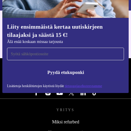
Hanki refurbed-sovellus
Liity ensimmäistä kertaa uutiskirjeen
iOS:lle ja Androidille
tilaajaksi ja säästä 15 €!
Älä enää koskaan missaa tarjousta
REFURBED SUOMI - RETHINK NEW.
Pyydä etukuponki
SEURAA MEITÄ
Lisätietoja henkilötietojen käytöstä löydät
tietosuojaselosteestamme
YRITYS
Miksi refurbed