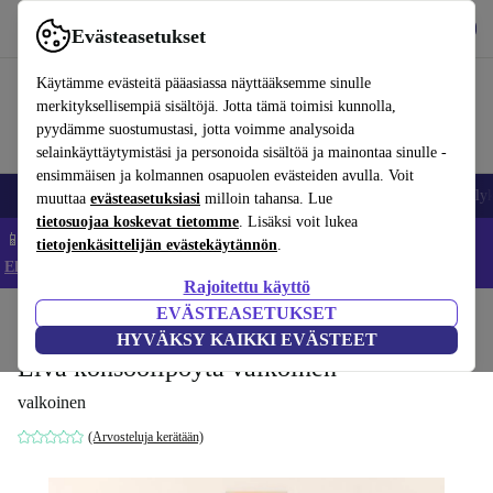
Lataa sovellus
Lataa
Evästeasetukset
Käytä refurbed-palvelua nopeasti ja helposti
Käytämme evästeitä pääasiassa näyttääksemme sinulle
merkityksellisempiä sisältöjä. Jotta tämä toimisi kunnolla,
pyydämme suostumustasi, jotta voimme analysoida
selainkäyttäytymistäsi ja personoida sisältöä ja mainontaa sinulle -
ensimmäisen ja kolmannen osapuolen evästeiden avulla. Voit
Matkapuhelimet ja älypuhelimet
Kannettavat tietokoneet
Tabletit
Älyk
muuttaa
evästeasetuksiasi
milloin tahansa. Lue
tietosuojaa koskevat tietomme
. Lisäksi voit lukea
📱 Säästä 5 % LISÄÄ iPhoneista – Koodi: IPHONEDEAL –
tietojenkäsittelijän evästekäytännön
.
Ehdot ja säännöt
Rajoitettu käyttö
EVÄSTEASETUKSET
Koti
Tuotteet
Koti
Huonekalut
HYVÄKSY KAIKKI EVÄSTEET
Liva konsoolipöytä valkoinen
valkoinen
(Arvosteluja kerätään)