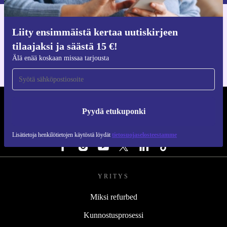
Hanki refurbed-sovellus
Liity ensimmäistä kertaa uutiskirjeen
iOS:lle ja Androidille
tilaajaksi ja säästä 15 €!
Älä enää koskaan missaa tarjousta
REFURBED SUOMI - RETHINK NEW.
Pyydä etukuponki
SEURAA MEITÄ
Lisätietoja henkilötietojen käytöstä löydät
tietosuojaselosteestamme
YRITYS
Miksi refurbed
Kunnostusprosessi