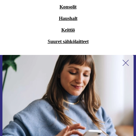
Konsolit
Haushalt
Keittiö
Suuret sähkölaitteet
Liity ensimmäistä kertaa uutiskirjeen
tilaajaksi ja säästä 15 €!
Älä missaa enää yhtäkään tarjousta.
Pyydä etukuponki
Lisätietoja henkilötietojen käytöstä löydät
tietosuojaselosteestamme
.