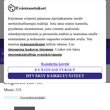
Lataa sovellus
Lataa
Evästeasetukset
Käytä refurbed-palvelua nopeasti ja helposti
Käytämme evästeitä pääasiassa näyttääksemme sinulle
merkityksellisempiä sisältöjä. Jotta tämä toimisi kunnolla,
pyydämme suostumustasi, jotta voimme analysoida
selainkäyttäytymistäsi ja personoida sisältöä ja mainontaa sinulle -
ensimmäisen ja kolmannen osapuolen evästeiden avulla. Voit
Matkapuhelimet ja älypuhelimet
Kannettavat tietokoneet
Tabletit
Älyk
muuttaa
evästeasetuksiasi
milloin tahansa. Lue
tietosuojaa koskevat tietomme
. Lisäksi voit lukea
📱 Säästä 5 % LISÄÄ iPhoneista – Koodi: IPHONEDEAL –
tietojenkäsittelijän evästekäytännön
.
Ehdot ja säännöt
Rajoitettu käyttö
EVÄSTEASETUKSET
Koti
Tuotteet
Tarvikkeet
Tietokonetarvikkeet
Näppäimistöt
HYVÄKSY KAIKKI EVÄSTEET
Logitech K375s
Musta | US
(Arvosteluja kerätään)