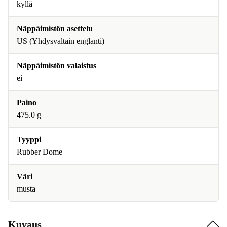
kyllä
Näppäimistön asettelu
US (Yhdysvaltain englanti)
Näppäimistön valaistus
ei
Paino
475.0 g
Tyyppi
Rubber Dome
Väri
musta
Kuvaus