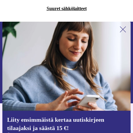
Suuret sähkölaitteet
Liity ensimmäistä kertaa uutiskirjeen
tilaajaksi ja säästä 15 €!
Älä missaa enää yhtäkään tarjousta.
Pyydä etukuponki
Lisätietoja henkilötietojen käytöstä löydät
tietosuojaselosteestamme
.
Hanki refurbed-sovellus
Liity ensimmäistä kertaa uutiskirjeen
iOS:lle ja Androidille
tilaajaksi ja säästä 15 €!