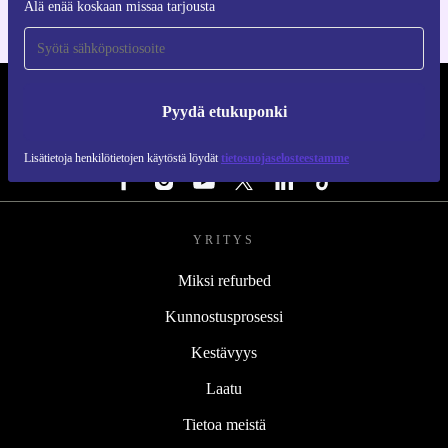
Älä enää koskaan missaa tarjousta
REFURBED SUOMI - RETHINK NEW.
Pyydä etukuponki
SEURAA MEITÄ
Lisätietoja henkilötietojen käytöstä löydät
tietosuojaselosteestamme
YRITYS
Miksi refurbed
Kunnostusprosessi
Kestävyys
Laatu
Tietoa meistä