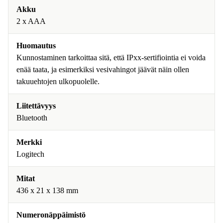
Akku
2 x AAA
Huomautus
Kunnostaminen tarkoittaa sitä, että IPxx-sertifiointia ei voida
enää taata, ja esimerkiksi vesivahingot jäävät näin ollen
takuuehtojen ulkopuolelle.
Liitettävyys
Bluetooth
Merkki
Logitech
Mitat
436 x 21 x 138 mm
Numeronäppäimistö