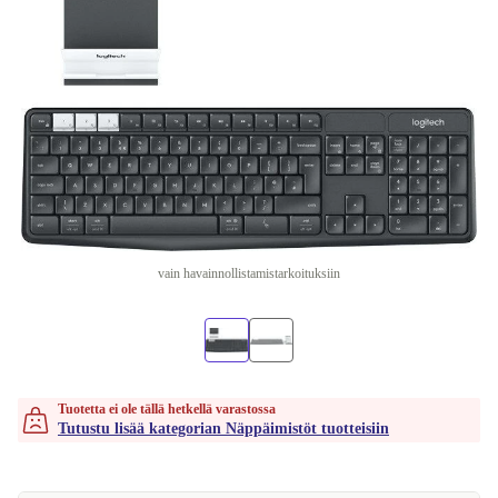
vain havainnollistamistarkoituksiin
Tuotetta ei ole tällä hetkellä varastossa
Tutustu lisää kategorian Näppäimistöt tuotteisiin