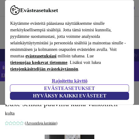
Lataa sovellus
Lataa
Evästeasetukset
Käytä refurbed-palvelua nopeasti ja helposti
Käytämme evästeitä pääasiassa näyttääksemme sinulle
merkityksellisempiä sisältöjä. Jotta tämä toimisi kunnolla,
pyydämme suostumustasi, jotta voimme analysoida
selainkäyttäytymistäsi ja personoida sisältöä ja mainontaa sinulle -
ensimmäisen ja kolmannen osapuolen evästeiden avulla. Voit
Matkapuhelimet ja älypuhelimet
Kannettavat tietokoneet
Tabletit
Älyk
muuttaa
evästeasetuksiasi
milloin tahansa. Lue
tietosuojaa koskevat tietomme
. Lisäksi voit lukea
📱 Säästä 5 % LISÄÄ iPhoneista – Koodi: IPHONEDEAL –
tietojenkäsittelijän evästekäytännön
.
Ehdot ja säännöt
Rajoitettu käyttö
EVÄSTEASETUKSET
Koti
Tuotteet
Koti
Huonekalut
HYVÄKSY KAIKKI EVÄSTEET
Luxe senkki puuviilu kulta valkoinen
kulta
(Arvosteluja kerätään)