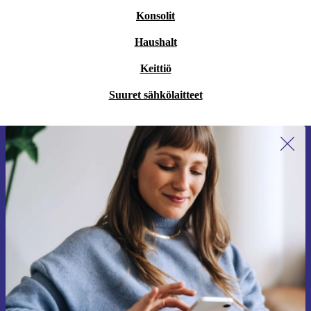
Konsolit
Haushalt
Keittiö
Suuret sähkölaitteet
Liity ensimmäistä kertaa uutiskirjeen
tilaajaksi ja säästä 15 €!
Älä missaa enää yhtäkään tarjousta.
Pyydä etukuponki
Lisätietoja henkilötietojen käytöstä löydät
tietosuojaselosteestamme
.