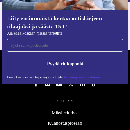
Hanki refurbed-sovellus
Liity ensimmäistä kertaa uutiskirjeen
iOS:lle ja Androidille
tilaajaksi ja säästä 15 €!
Älä enää koskaan missaa tarjousta
REFURBED SUOMI - RETHINK NEW.
Pyydä etukuponki
SEURAA MEITÄ
Lisätietoja henkilötietojen käytöstä löydät
tietosuojaselosteestamme
YRITYS
Miksi refurbed
Kunnostusprosessi