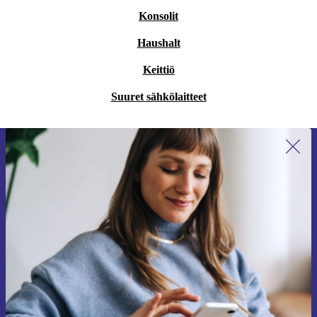
Konsolit
Haushalt
Keittiö
Suuret sähkölaitteet
Liity ensimmäistä kertaa uutiskirjeen
tilaajaksi ja säästä 15 €!
Älä missaa enää yhtäkään tarjousta.
Pyydä etukuponki
Lisätietoja henkilötietojen käytöstä löydät
tietosuojaselosteestamme
.