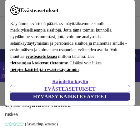
Lataa sovellus
Lataa
Evästeasetukset
Käytä refurbed-palvelua nopeasti ja helposti
Käytämme evästeitä pääasiassa näyttääksemme sinulle
merkityksellisempiä sisältöjä. Jotta tämä toimisi kunnolla,
pyydämme suostumustasi, jotta voimme analysoida
selainkäyttäytymistäsi ja personoida sisältöä ja mainontaa sinulle -
ensimmäisen ja kolmannen osapuolen evästeiden avulla. Voit
Matkapuhelimet ja älypuhelimet
Kannettavat tietokoneet
Tabletit
Älyk
muuttaa
evästeasetuksiasi
milloin tahansa. Lue
tietosuojaa koskevat tietomme
. Lisäksi voit lukea
📱 Säästä 5 % LISÄÄ iPhoneista – Koodi: IPHONEDEAL –
tietojenkäsittelijän evästekäytännön
.
Ehdot ja säännöt
Rajoitettu käyttö
EVÄSTEASETUKSET
Koti
Tuotteet
Koti
Huonekalut
HYVÄKSY KAIKKI EVÄSTEET
Lyke nojatuoli ruskea
ruskea
(Arvosteluja kerätään)