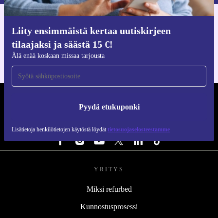
Hanki refurbed-sovellus
Liity ensimmäistä kertaa uutiskirjeen
iOS:lle ja Androidille
tilaajaksi ja säästä 15 €!
Älä enää koskaan missaa tarjousta
REFURBED SUOMI - RETHINK NEW.
Pyydä etukuponki
SEURAA MEITÄ
Lisätietoja henkilötietojen käytöstä löydät
tietosuojaselosteestamme
YRITYS
Miksi refurbed
Kunnostusprosessi