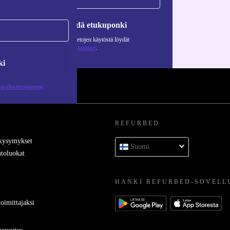
Pyydä etukuponki
Lisätietoja henkilötietojen käytöstä löydät
tietosuojaselosteestamme
.
ki
jaselosteestamme
REFURBED
 kysymykset
Suomi
toluokat
HANKI REFURBED-SOVELL
oimittajaksi