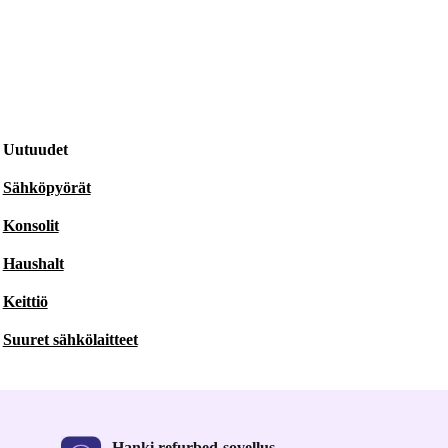
Uutuudet
Sähköpyörät
Konsolit
Haushalt
Keittiö
Suuret sähkölaitteet
Hanki refurbed-sovellus