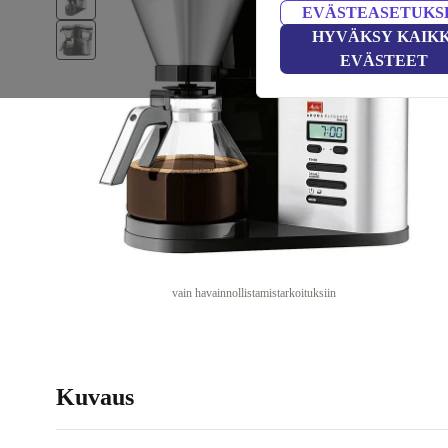
EVÄSTEASETUKS
HYVÄKSY KAIKK
EVÄSTEET
vain havainnollistamistarkoituksiin
Kuvaus