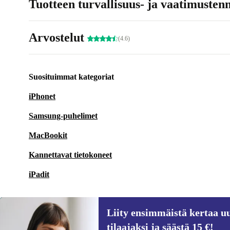
Tuotteen turvallisuus- ja vaatimusten
Arvostelut
(4.6)
Suosituimmat kategoriat
iPhonet
Samsung-puhelimet
MacBookit
Kannettavat tietokoneet
iPadit
Liity ensimmäistä kertaa uu
tilaajaksi ja säästä 15 €!