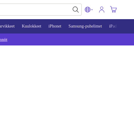
arvikkeet
Kuulokkeet
iPhonet
Samsung-puhelimet
iPadit
Mac
nnöt