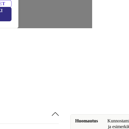
ET
I
Huomautus
Kunnostamine
ja esimerki