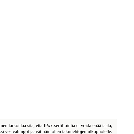
n tarkoittaa sitä, että IPxx-sertifiointia ei voida enää taata,
ksi vesivahingot jäävät näin ollen takuuehtojen ulkopuolelle.