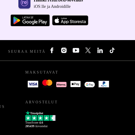
iOS:lle ja Androidille
SEURAA MEITÄ
MAKSUTAVAT
ARVOSTELUT
US
Trustpilot
TrustScore
4.6
205439
Arvostelut