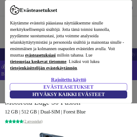
Lataa sovellus
Lataa
Evästeasetukset
Käytä refurbed-palvelua nopeasti ja helposti
Käytämme evästeitä pääasiassa näyttääksemme sinulle
merkityksellisempiä sisältöjä. Jotta tämä toimisi kunnolla,
pyydämme suostumustasi, jotta voimme analysoida
selainkäyttäytymistäsi ja personoida sisältöä ja mainontaa sinulle -
ensimmäisen ja kolmannen osapuolen evästeiden avulla. Voit
Matkapuhelimet ja älypuhelimet
Kannettavat tietokoneet
Tabletit
Älyk
muuttaa
evästeasetuksiasi
milloin tahansa. Lue
tietosuojaa koskevat tietomme
. Lisäksi voit lukea
💰Säästä -5 % LISÄÄ MacBookeista ja iPadeista – Koodi:
tietojenkäsittelijän evästekäytännön
.
BACK5OFF -
Ehdot
Rajoitettu käyttö
EVÄSTEASETUKSET
Koti
Tuotteet
Matkapuhelimet ja älypuhelimet
Motorola-puhelimet
HYVÄKSY KAIKKI EVÄSTEET
Motorola Edge 50 Fusion
12 GB | 512 GB | Dual-SIM | Forest Blue
(2 arvostelut)