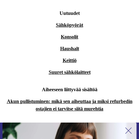
Uutuudet
Sähköpyörät
Konsolit
Haushalt
Keittiö
Suuret sähkölaitteet
Aiheeseen liittyvää sisältöä
Akun pullistuminen: mikä sen aiheuttaa ja miksi refurbedin
ostajien ei tarvitse siitä murehtia
Liity ensimmäistä kertaa uutiskirjeen