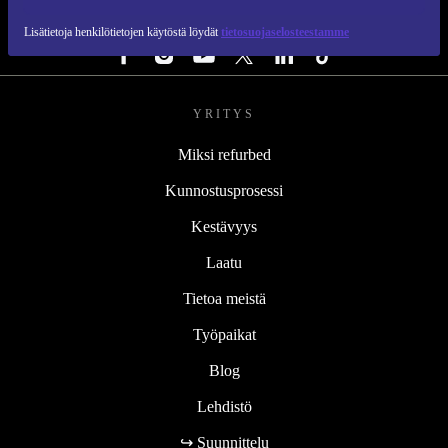
SEURAA MEITÄ
Lisätietoja henkilötietojen käytöstä löydät
tietosuojaselosteestamme
YRITYS
Miksi refurbed
Kunnostusprosessi
Kestävyys
Laatu
Tietoa meistä
Työpaikat
Blog
Lehdistö
↪ Suunnittelu