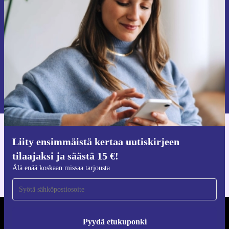
tilaajaksi ja säästä 15 €!
Älä missaa enää yhtäkään tarjousta.
Pyydä etukuponki
Lisätietoja henkilötietojen käytöstä löydät
tietosuojaselosteestamme
.
Hanki refurbed-sovellus
Liity ensimmäistä kertaa uutiskirjeen
iOS:lle ja Androidille
tilaajaksi ja säästä 15 €!
Älä enää koskaan missaa tarjousta
REFURBED SUOMI - RETHINK NEW.
Pyydä etukuponki