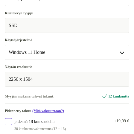
UK (QWERTY)
Kiintolevyn tyyppi
SSD
ND (QWERTY)
+95,01 €
Käyttöjärjestelmä
Windows 11 Home
Windows 11 Home
Näytön resoluutio
Saatavilla muissa konfiguraatioissa
2256 x 1504
Windows 11 Professional
Myyjän mukana tulevat takuut:
12 kuukautta
Pidennetty takuu
(Mitä vakuutetaan?)
+19,99 €
pidennä 18 kuukaudella
30 kuukautta vakuutettuna (12 + 18)