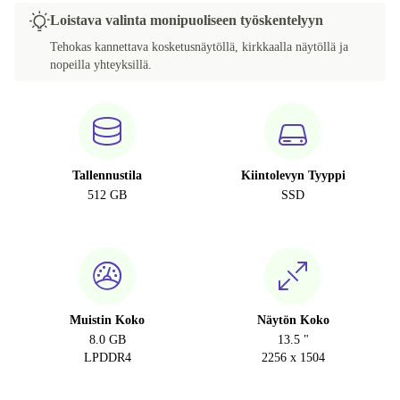
Loistava valinta monipuoliseen työskentelyyn
Tehokas kannettava kosketusnäytöllä, kirkkaalla näytöllä ja
nopeilla yhteyksillä.
Tallennustila
Kiintolevyn Tyyppi
512 GB
SSD
Muistin Koko
Näytön Koko
8.0 GB
13.5 "
LPDDR4
2256 x 1504