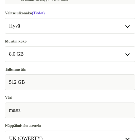
Valitse ulkonäkö
(Tiedot)
Hyvä
Hyvä
Muistin koko
8.0 GB
Erittäin hyvä
+25 €
8.0 GB
Tallennustila
512 GB
16.0 GB
Väri
musta
Näppäimistön asettelu
UK (QWERTY)