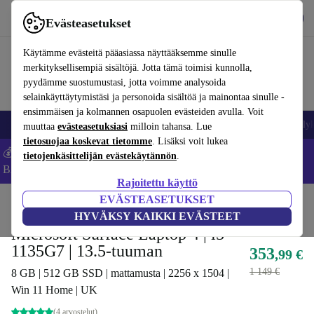
Lataa sovellus
Lataa
Evästeasetukset
Käytä refurbed-palvelua nopeasti ja helposti
Käytämme evästeitä pääasiassa näyttääksemme sinulle
merkityksellisempiä sisältöjä. Jotta tämä toimisi kunnolla,
pyydämme suostumustasi, jotta voimme analysoida
selainkäyttäytymistäsi ja personoida sisältöä ja mainontaa sinulle -
ensimmäisen ja kolmannen osapuolen evästeiden avulla. Voit
Matkapuhelimet ja älypuhelimet
Kannettavat tietokoneet
Tabletit
Älyk
muuttaa
evästeasetuksiasi
milloin tahansa. Lue
tietosuojaa koskevat tietomme
. Lisäksi voit lukea
💰Säästä -5 % LISÄÄ MacBookeista ja iPadeista – Koodi:
tietojenkäsittelijän evästekäytännön
.
BACK5OFF -
Ehdot
Rajoitettu käyttö
EVÄSTEASETUKSET
Koti
Tuotteet
Kannettavat tietokoneet
Microsoft kannettavat tietokoneet
HYVÄKSY KAIKKI EVÄSTEET
Microsoft Surface Laptop 4 | i5-
1135G7 | 13.5-tuuman
353
,99 €
1 149 €
8 GB | 512 GB SSD | mattamusta | 2256 x 1504 |
Win 11 Home | UK
(4 arvostelut)