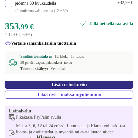
+32,99 €
pidennä 30 kuukaudella
42 kuukautta vakuutettuna (12 + 30)
353
Tällä hetkellä saatavilla
,99 €
1 149 €
(-69%)
Vertaile samankaltaisiin tuotteisiin
Sisältää toimituksen:
13. Elok. -
17. Elok.
30 päivän vapaat palautukset -takuu
Toimitus sisältyy:
Verkkolaite
Lisää ostoskoriin
Tilaa nyt – maksa myöhemmin
Lisäpalvelut
Pikakassa PayPalin avulla
Maksa 3, 6, 12 tai 24 erässä. Luotonantaja Klarna voi tarkistaa
luotto- ja osoitetiedot ja myöntää tai evätä luoton niiden