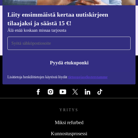
Liity ensimmäistä kertaa uutiskirjeen
Hanki refurbed-sovellus
tilaajaksi ja säästä 15 €!
iOS:lle ja Androidille
Älä enää koskaan missaa tarjousta
Pyydä etukuponki
REFURBED SUOMI - RETHINK NEW.
Lisätietoja henkilötietojen käytöstä löydät
tietosuojaselosteestamme
SEURAA MEITÄ
YRITYS
Miksi refurbed
Kunnostusprosessi