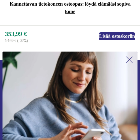
Kannettavan tietokoneen ostoopas: löydä elämääsi sopiva
kone
353,99 €
Lisää ostoskoriin
1 149 €
(-69%)
Liity ensimmäistä kertaa uutiskirjeen
tilaajaksi ja säästä 15 €!
Älä missaa enää yhtäkään tarjousta.
Pyydä etukuponki
Lisätietoja henkilötietojen käytöstä löydät
tietosuojaselosteestamme
.