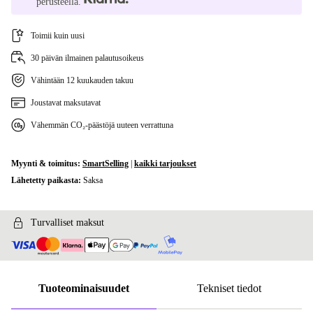
perusteella.
Toimii kuin uusi
30 päivän ilmainen palautusoikeus
Vähintään 12 kuukauden takuu
Joustavat maksutavat
Vähemmän CO₂-päästöjä uuteen verrattuna
Myynti & toimitus:
SmartSelling
|
kaikki tarjoukset
Lähetetty paikasta:
Saksa
Turvalliset maksut
Tuoteominaisuudet
Tekniset tiedot