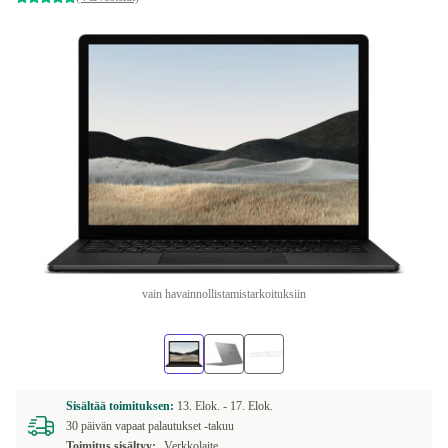
vain havainnollistamistarkoituksiin
Sisältää toimituksen:
13. Elok. -
17. Elok.
30 päivän vapaat palautukset -takuu
Toimitus sisältyy:
Verkkolaite