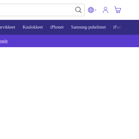
arvikkeet
Kuulokkeet
iPhonet
Samsung-puhelimet
iPadit
Mac
nnöt