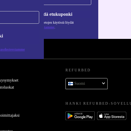
Pyydä etukuponki
Lisätietoja henkilötietojen käytöstä löydät
tietosuojaselosteestamme
.
ki
jaselosteestamme
REFURBED
 kysymykset
Suomi
toluokat
HANKI REFURBED-SOVELL
oimittajaksi