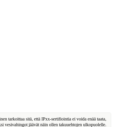
n tarkoittaa sitä, että IPxx-sertifiointia ei voida enää taata,
ksi vesivahingot jäävät näin ollen takuuehtojen ulkopuolelle.