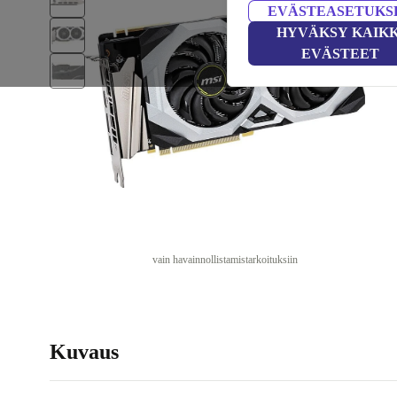
EVÄSTEASETUKS
HYVÄKSY KAIKK
EVÄSTEET
vain havainnollistamistarkoituksiin
Kuvaus