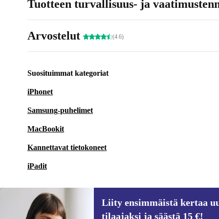
Tuotteen turvallisuus- ja vaatimusten
Arvostelut
(4.6)
Suosituimmat kategoriat
iPhonet
Samsung-puhelimet
MacBookit
Kannettavat tietokoneet
iPadit
Liity ensimmäistä kertaa uu
tilaajaksi ja säästä 15 €!