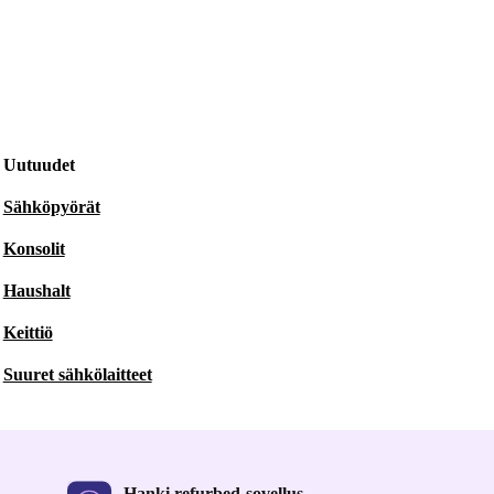
Uutuudet
Sähköpyörät
Konsolit
Haushalt
Keittiö
Suuret sähkölaitteet
Hanki refurbed-sovellus