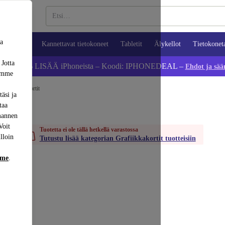
sa
ypuhelimet
Kannettavat tietokoneet
Tabletit
Älykellot
Tietokonet
 Jotta
Säästä 5 % LISÄÄ iPhoneista – Koodi: IPHONEDEAL –
Ehdot ja sää
dämme
Grafiikkakortit
äsi ja
taa
mannen
Voit
Tuotetta ei ole tällä hetkellä varastossa
lloin
Tutustu lisää kategorian Grafiikkakortit tuotteisiin
mme
.