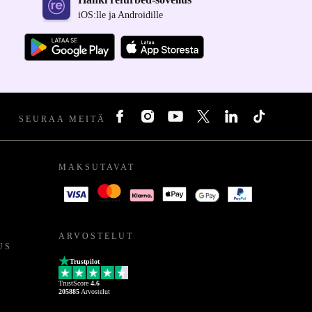
iOS:lle ja Androidille
SEURAA MEITÄ
MAKSUTAVAT
ARVOSTELUT
US
Trustpilot
TrustScore
4.6
205885
Arvostelut