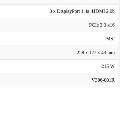
3 x DisplayPort 1.4a, HDMI 2.0b
PCIe 3.0 x16
MSI
258 x 127 x 43 mm
215 W
V386-001R