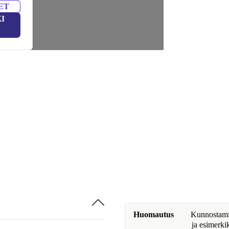
ET
I
Huomautus
Kunnostamine
ja esimerki