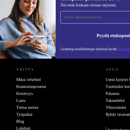
Liity ensimmäistä kertaa uutiskirjeen
Älä enää koskaan missaa tarjousta
tilaajaksi ja säästä 15 €!
Älä missaa enää yhtäkään tarjousta.
Pyydä etukupon
Lisätietoja henkilötietojen käytöstä löydät
tietosuo
REFURBED SUOMI - RETHINK NEW.
YRITYS
APUA
Miksi refurbed
Usein kysytyt
Kunnostusprosessi
Tuotteiden kun
Kestävyys
Palautus
Laatu
Takuuehdot
Tietoa meistä
Yhteystiedot
Työpaikat
Ryhdy tavarant
Blog
Lehdistö