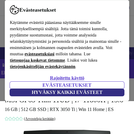
Lataa sovellus
Lataa
Evästeasetukset
Käytä refurbed-palvelua nopeasti ja helposti
Käytämme evästeitä pääasiassa näyttääksemme sinulle
merkityksellisempiä sisältöjä. Jotta tämä toimisi kunnolla,
pyydämme suostumustasi, jotta voimme analysoida
selainkäyttäytymistäsi ja personoida sisältöä ja mainontaa sinulle -
ensimmäisen ja kolmannen osapuolen evästeiden avulla. Voit
Matkapuhelimet ja älypuhelimet
Kannettavat tietokoneet
Tabletit
Älyk
muuttaa
evästeasetuksiasi
milloin tahansa. Lue
tietosuojaa koskevat tietomme
. Lisäksi voit lukea
📱 Säästä 5 % LISÄÄ iPhoneista – Koodi: IPHONEDEAL –
tietojenkäsittelijän evästekäytännön
.
Ehdot ja säännöt
Rajoitettu käyttö
EVÄSTEASETUKSET
Koti
Tuotteet
Kannettavat tietokoneet
HYVÄKSY KAIKKI EVÄSTEET
MSI GF63 Thin 11UD | i7-11800H | 15.6"
16 GB | 512 GB SSD | RTX 3050 Ti | Win 11 Home | ES
(Arvosteluja kerätään)