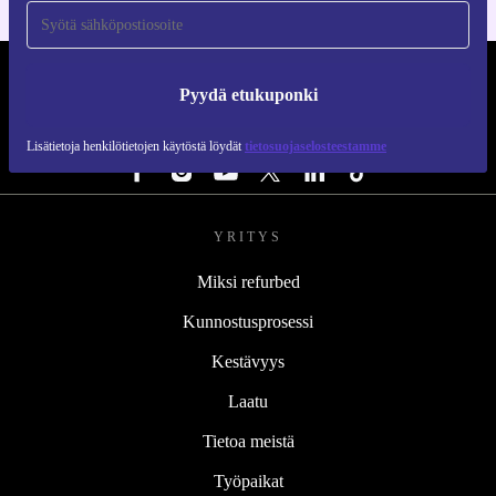
REFURBED SUOMI - RETHINK NEW.
Pyydä etukuponki
SEURAA MEITÄ
Lisätietoja henkilötietojen käytöstä löydät
tietosuojaselosteestamme
YRITYS
Miksi refurbed
Kunnostusprosessi
Kestävyys
Laatu
Tietoa meistä
Työpaikat