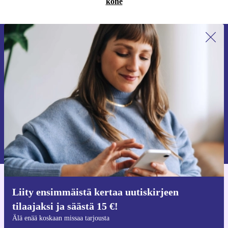
kone
Liity ensimmäistä kertaa uutiskirjeen
tilaajaksi ja säästä 15 €!
Älä missaa enää yhtäkään tarjousta.
Pyydä etukuponki
Lisätietoja henkilötietojen käytöstä löydät
tietosuojaselosteestamme
.
Hanki refurbed-sovellus
Liity ensimmäistä kertaa uutiskirjeen
iOS:lle ja Androidille
tilaajaksi ja säästä 15 €!
Älä enää koskaan missaa tarjousta