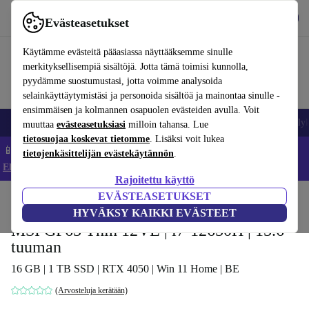
Lataa sovellus
Lataa
Evästeasetukset
Käytä refurbed-palvelua nopeasti ja helposti
Käytämme evästeitä pääasiassa näyttääksemme sinulle
merkityksellisempiä sisältöjä. Jotta tämä toimisi kunnolla,
pyydämme suostumustasi, jotta voimme analysoida
selainkäyttäytymistäsi ja personoida sisältöä ja mainontaa sinulle -
ensimmäisen ja kolmannen osapuolen evästeiden avulla. Voit
Matkapuhelimet ja älypuhelimet
Kannettavat tietokoneet
Tabletit
Älyk
muuttaa
evästeasetuksiasi
milloin tahansa. Lue
tietosuojaa koskevat tietomme
. Lisäksi voit lukea
📱 Säästä 5 % LISÄÄ iPhoneista – Koodi: IPHONEDEAL –
tietojenkäsittelijän evästekäytännön
.
Ehdot ja säännöt
Rajoitettu käyttö
EVÄSTEASETUKSET
Koti
Tuotteet
Kannettavat tietokoneet
HYVÄKSY KAIKKI EVÄSTEET
MSI GF63 Thin 12VE | i7-12650H | 15.6-
tuuman
16 GB | 1 TB SSD | RTX 4050 | Win 11 Home | BE
(Arvosteluja kerätään)