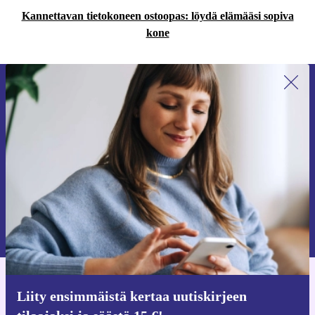
Kannettavan tietokoneen ostoopas: löydä elämääsi sopiva
kone
Liity ensimmäistä kertaa uutiskirjeen
tilaajaksi ja säästä 15 €!
Älä missaa enää yhtäkään tarjousta.
Pyydä etukuponki
Lisätietoja henkilötietojen käytöstä löydät
tietosuojaselosteestamme
.
Hanki refurbed-sovellus
Liity ensimmäistä kertaa uutiskirjeen
iOS:lle ja Androidille