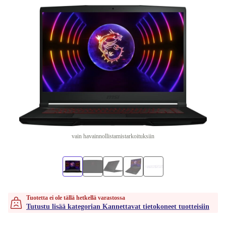
vain havainnollistamistarkoituksiin
Tuotetta ei ole tällä hetkellä varastossa
Tutustu lisää kategorian Kannettavat tietokoneet tuotteisiin