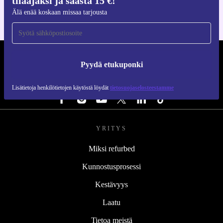
tilaajaksi ja säästä 15 €!
Älä enää koskaan missaa tarjousta
REFURBED SUOMI - RETHINK NEW.
Pyydä etukuponki
SEURAA MEITÄ
Lisätietoja henkilötietojen käytöstä löydät
tietosuojaselosteestamme
YRITYS
Miksi refurbed
Kunnostusprosessi
Kestävyys
Laatu
Tietoa meistä