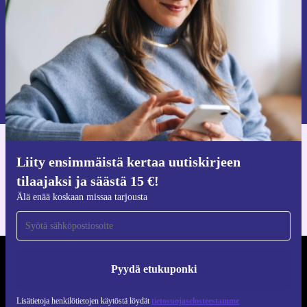
Pyydä etukuponki
Lisätietoja henkilötietojen käytöstä löydät
tietosuojaselosteestamme
.
Hanki refurbed-sovellus
Liity ensimmäistä kertaa uutiskirjeen
iOS:lle ja Androidille
tilaajaksi ja säästä 15 €!
Älä enää koskaan missaa tarjousta
REFURBED SUOMI - RETHINK NEW.
Pyydä etukuponki
SEURAA MEITÄ
Lisätietoja henkilötietojen käytöstä löydät
tietosuojaselosteestamme