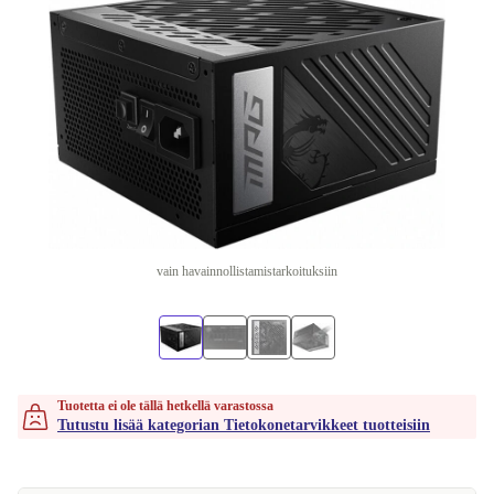
vain havainnollistamistarkoituksiin
Tuotetta ei ole tällä hetkellä varastossa
Tutustu lisää kategorian Tietokonetarvikkeet tuotteisiin