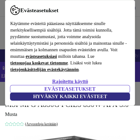
Lataa sovellus
Lataa
Evästeasetukset
Käytä refurbed-palvelua nopeasti ja helposti
Käytämme evästeitä pääasiassa näyttääksemme sinulle
merkityksellisempiä sisältöjä. Jotta tämä toimisi kunnolla,
pyydämme suostumustasi, jotta voimme analysoida
selainkäyttäytymistäsi ja personoida sisältöä ja mainontaa sinulle -
ensimmäisen ja kolmannen osapuolen evästeiden avulla. Voit
Matkapuhelimet ja älypuhelimet
Kannettavat tietokoneet
Tabletit
Älyk
muuttaa
evästeasetuksiasi
milloin tahansa. Lue
tietosuojaa koskevat tietomme
. Lisäksi voit lukea
📱 Säästä 5 % LISÄÄ iPhoneista – Koodi: IPHONEDEAL –
tietojenkäsittelijän evästekäytännön
.
Ehdot ja säännöt
Rajoitettu käyttö
EVÄSTEASETUKSET
Koti
Tuotteet
Tarvikkeet
Tietokonetarvikkeet
HYVÄKSY KAIKKI EVÄSTEET
MSI MPG A850G PCIE5 850W ATX 3.0
Musta
(Arvosteluja kerätään)