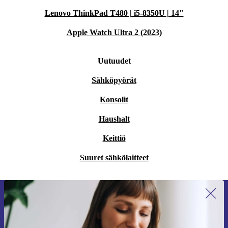
Lenovo ThinkPad T480 | i5-8350U | 14"
Apple Watch Ultra 2 (2023)
Uutuudet
Sähköpyörät
Konsolit
Haushalt
Keittiö
Suuret sähkölaitteet
Liity ensimmäistä kertaa uutiskirjeen
tilaajaksi ja säästä 15 €!
Älä missaa enää yhtäkään tarjousta.