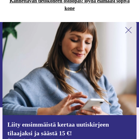
Kannettavan tietokoneen ostoopas: löydä elämääsi sopiva
kone
Liity ensimmäistä kertaa uutiskirjeen
tilaajaksi ja säästä 15 €!
Älä missaa enää yhtäkään tarjousta.
Pyydä etukuponki
Lisätietoja henkilötietojen käytöstä löydät
tietosuojaselosteestamme
.
Hanki refurbed-sovellus
Liity ensimmäistä kertaa uutiskirjeen
iOS:lle ja Androidille
tilaajaksi ja säästä 15 €!