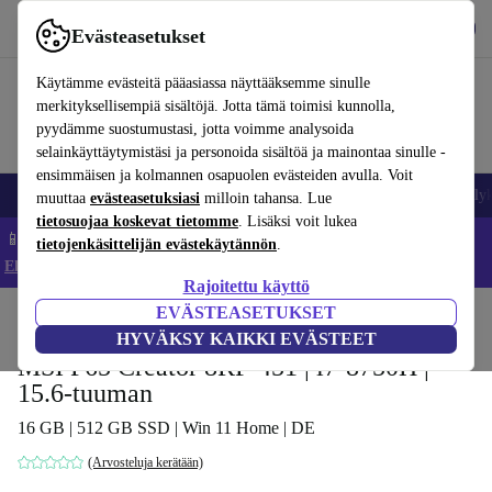
Lataa sovellus
Lataa
Evästeasetukset
Käytä refurbed-palvelua nopeasti ja helposti
Käytämme evästeitä pääasiassa näyttääksemme sinulle
merkityksellisempiä sisältöjä. Jotta tämä toimisi kunnolla,
pyydämme suostumustasi, jotta voimme analysoida
selainkäyttäytymistäsi ja personoida sisältöä ja mainontaa sinulle -
ensimmäisen ja kolmannen osapuolen evästeiden avulla. Voit
Matkapuhelimet ja älypuhelimet
Kannettavat tietokoneet
Tabletit
Älyk
muuttaa
evästeasetuksiasi
milloin tahansa. Lue
tietosuojaa koskevat tietomme
. Lisäksi voit lukea
📱 Säästä 5 % LISÄÄ iPhoneista – Koodi: IPHONEDEAL –
tietojenkäsittelijän evästekäytännön
.
Ehdot ja säännöt
Rajoitettu käyttö
EVÄSTEASETUKSET
Koti
Tuotteet
Kannettavat tietokoneet
HYVÄKSY KAIKKI EVÄSTEET
MSI P65 Creator 8RF-451 | i7-8750H |
15.6-tuuman
16 GB | 512 GB SSD | Win 11 Home | DE
(Arvosteluja kerätään)