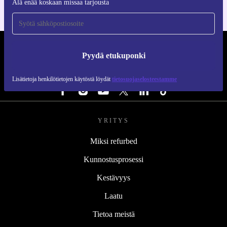
Älä enää koskaan missaa tarjousta
REFURBED SUOMI - RETHINK NEW.
Pyydä etukuponki
SEURAA MEITÄ
Lisätietoja henkilötietojen käytöstä löydät
tietosuojaselosteestamme
YRITYS
Miksi refurbed
Kunnostusprosessi
Kestävyys
Laatu
Tietoa meistä