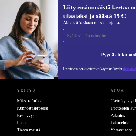
Liity ensimmäistä kertaa uu
tilaajaksi ja säästä 15 €!
Liity ensimmäistä kertaa uutiskirjeen
Älä enää koskaan missaa tarjousta
tilaajaksi ja säästä 15 €!
Älä missaa enää yhtäkään tarjousta.
Pyydä etukupon
Lisätietoja henkilötietojen käytöstä löydät
tietosuo
REFURBED SUOMI - RETHINK NEW.
YRITYS
APUA
Miksi refurbed
Usein kysytyt
Kunnostusprosessi
Tuotteiden kun
Kestävyys
Palautus
Laatu
Takuuehdot
Tietoa meistä
Yhteystiedot