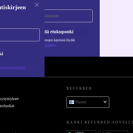
tiskirjeen
Pyydä etukuponki
Lisätietoja henkilötietojen käytöstä löydät
tietosuojaselosteestamme
.
ki
jaselosteestamme
REFURBED
 kysymykset
Suomi
toluokat
HANKI REFURBED-SOVELL