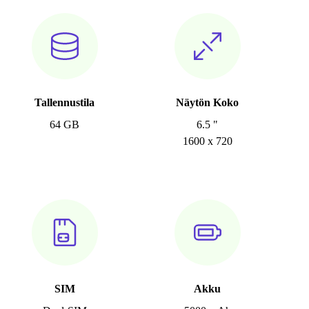
Tallennustila
Näytön Koko
64 GB
6.5 "
1600 x 720
SIM
Akku