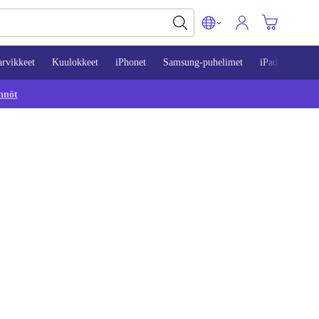
arvikkeet
Kuulokkeet
iPhonet
Samsung-puhelimet
iPadit
Mac
nnöt