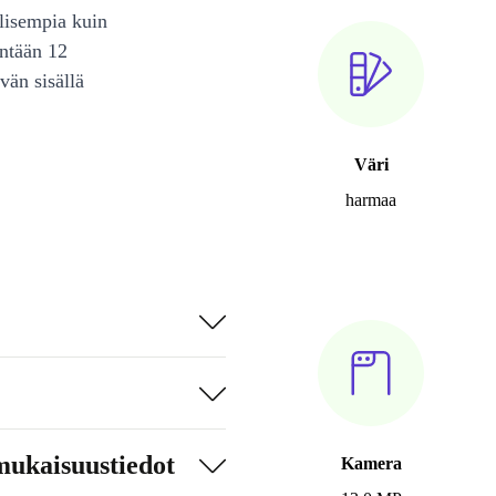
lisempia kuin
intään 12
vän sisällä
Väri
harmaa
mukaisuustiedot
Kamera