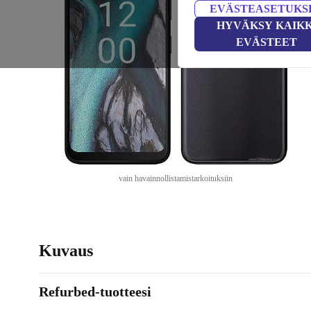
EVÄSTEASETUKS
HYVÄKSY KAIKK
EVÄSTEET
vain havainnollistamistarkoituksiin
Kuvaus
Refurbed-tuotteesi