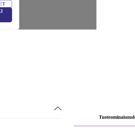
ET
I
Tuoteominaisuud