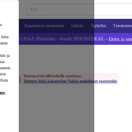
sa
ypuhelimet
Kannettavat tietokoneet
Tabletit
Älykellot
Tietokonet
 Jotta
Säästä 5 % LISÄÄ iPhoneista – Koodi: IPHONEDEAL –
Ehdot ja sää
dämme
äsi ja
taa
mannen
Voit
Tuotetta ei ole tällä hetkellä varastossa
lloin
Tutustu lisää kategorian Nokia-puhelimet tuotteisiin
mme
.