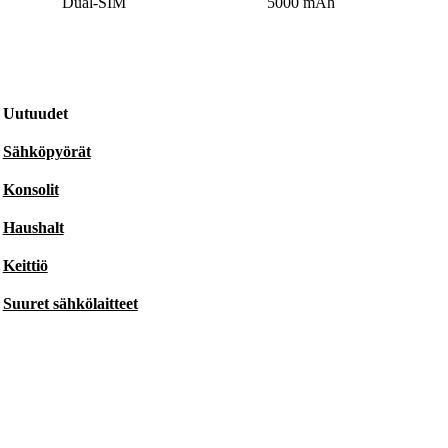
Dual-SIM
5000 mAh
Uutuudet
Sähköpyörät
Konsolit
Haushalt
Keittiö
Suuret sähkölaitteet