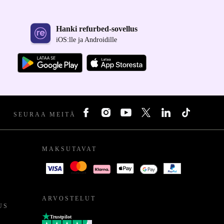
Hanki refurbed-sovellus
iOS:lle ja Androidille
SEURAA MEITÄ
MAKSUTAVAT
ARVOSTELUT
US
Trustpilot