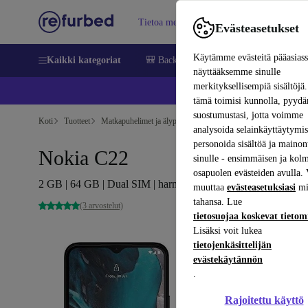
Tietoa meistä
Myy
Apua
Evästeasetukset
Käytämme evästeitä pääasias
Kaikki kategoriat
🎒 Back to school
Matkapuhelimet ja äl
näyttääksemme sinulle
merkityksellisempiä sisältöjä.
📱 
tämä toimisi kunnolla, pyy
suostumustasi, jotta voimme
Koti
Tuotteet
Matkapuhelimet ja älypuhelimet
Nokia-puhelimet
analysoida selainkäyttäytymist
personoida sisältöä ja mainon
Nokia C22
sinulle - ensimmäisen ja kol
osapuolen evästeiden avulla. 
2 GB | 64 GB | Dual SIM | harmaa
muuttaa
evästeasetuksiasi
mi
tahansa. Lue
(3 arvostelut)
tietosuojaa koskevat tieto
Lisäksi voit lukea
tietojenkäsittelijän
evästekäytännön
.
Rajoitettu käyttö