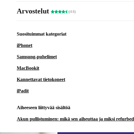
Arvostelut
(4.6)
Suosituimmat kategoriat
iPhonet
Samsung-puhelimet
MacBookit
Kannettavat tietokoneet
iPadit
Aiheeseen liittyvää sisältöä
Akun pullistuminen: mikä sen aiheuttaa ja miksi refurbedin