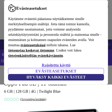
Lataa sovellus
Lataa
Evästeasetukset
Käytä refurbed-palvelua nopeasti ja helposti
Käytämme evästeitä pääasiassa näyttääksemme sinulle
merkityksellisempiä sisältöjä. Jotta tämä toimisi kunnolla,
pyydämme suostumustasi, jotta voimme analysoida
selainkäyttäytymistäsi ja personoida sisältöä ja mainontaa sinulle -
ensimmäisen ja kolmannen osapuolen evästeiden avulla. Voit
Matkapuhelimet ja älypuhelimet
Kannettavat tietokoneet
Tabletit
Älyk
muuttaa
evästeasetuksiasi
milloin tahansa. Lue
tietosuojaa koskevat tietomme
. Lisäksi voit lukea
📱 Säästä 5 % LISÄÄ iPhoneista – Koodi: IPHONEDEAL –
tietojenkäsittelijän evästekäytännön
.
Ehdot ja säännöt
Rajoitettu käyttö
EVÄSTEASETUKSET
Koti
Tuotteet
Tabletit
HYVÄKSY KAIKKI EVÄSTEET
Oppo Pad SE | 11-tuuman
6 GB | 128 GB | 4G | Twilight Blue
(Arvosteluja kerätään)