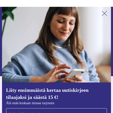
Liity ensimmäistä kertaa uutiskirjeen
tilaajaksi ja säästä 15 €!
Älä missaa enää yhtäkään tarjousta.
Pyydä etukuponki
Lisätietoja henkilötietojen käytöstä löydät
tietosuojaselosteestamme
.
Hanki refurbed-sovellus
Liity ensimmäistä kertaa uutiskirjeen
iOS:lle ja Androidille
tilaajaksi ja säästä 15 €!
Älä enää koskaan missaa tarjousta