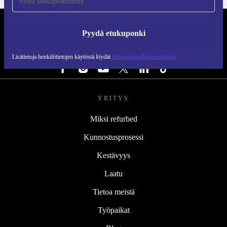
REFURBED SUOMI - RETHINK NEW.
Pyydä etukuponki
SEURAA MEITÄ
Lisätietoja henkilötietojen käytöstä löydät
tietosuojaselosteestamme
YRITYS
Miksi refurbed
Kunnostusprosessi
Kestävyys
Laatu
Tietoa meistä
Työpaikat