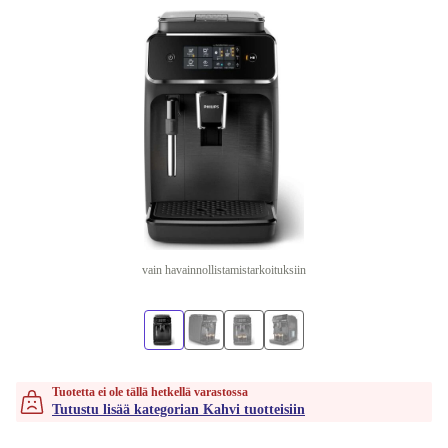
vain havainnollistamistarkoituksiin
Tuotetta ei ole tällä hetkellä varastossa
Tutustu lisää kategorian Kahvi tuotteisiin