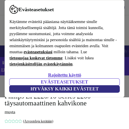
Lataa sovellus
Lataa
Evästeasetukset
Käytä refurbed-palvelua nopeasti ja helposti
Käytämme evästeitä pääasiassa näyttääksemme sinulle
merkityksellisempiä sisältöjä. Jotta tämä toimisi kunnolla,
pyydämme suostumustasi, jotta voimme analysoida
selainkäyttäytymistäsi ja personoida sisältöä ja mainontaa sinulle -
ensimmäisen ja kolmannen osapuolen evästeiden avulla. Voit
Matkapuhelimet ja älypuhelimet
Kannettavat tietokoneet
Tabletit
Älyk
muuttaa
evästeasetuksiasi
milloin tahansa. Lue
tietosuojaa koskevat tietomme
. Lisäksi voit lukea
📱 Säästä 5 % LISÄÄ iPhoneista – Koodi: IPHONEDEAL –
tietojenkäsittelijän evästekäytännön
.
Ehdot ja säännöt
Rajoitettu käyttö
EVÄSTEASETUKSET
Koti
Tuotteet
Keittiö
Juomat
Kahvi
HYVÄKSY KAIKKI EVÄSTEET
Philips EP2220/10 Series 2200 -
täysautomaattinen kahvikone
musta
(Arvosteluja kerätään)