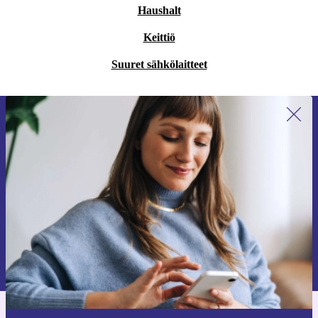
Haushalt
Keittiö
Suuret sähkölaitteet
Liity ensimmäistä kertaa uutiskirjeen
tilaajaksi ja säästä 15 €!
Älä missaa enää yhtäkään tarjousta.
Pyydä etukuponki
Lisätietoja henkilötietojen käytöstä löydät
tietosuojaselosteestamme
.