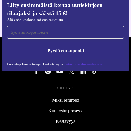
Hanki refurbed-sovellus
Liity ensimmäistä kertaa uutiskirjeen
iOS:lle ja Androidille
tilaajaksi ja säästä 15 €!
Älä enää koskaan missaa tarjousta
REFURBED SUOMI - RETHINK NEW.
Pyydä etukuponki
SEURAA MEITÄ
Lisätietoja henkilötietojen käytöstä löydät
tietosuojaselosteestamme
YRITYS
Miksi refurbed
Kunnostusprosessi
Kestävyys