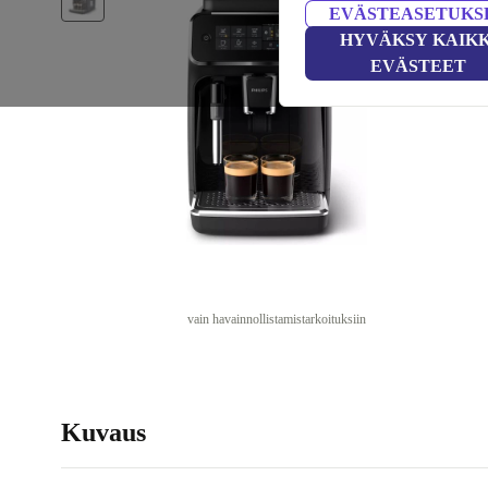
EVÄSTEASETUKS
HYVÄKSY KAIKK
EVÄSTEET
vain havainnollistamistarkoituksiin
Kuvaus