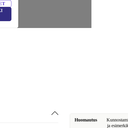
ET
I
Huomautus
Kunnostamine
ja esimerki