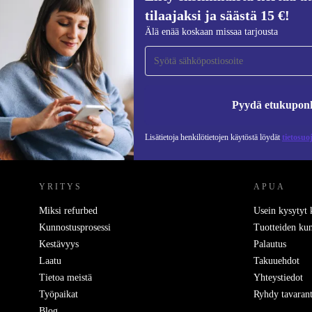
tilaajaksi ja säästä 15 €!
Liity ensimmäistä kertaa uutiskirjeen
Älä enää koskaan missaa tarjousta
tilaajaksi ja säästä 15 €!
Älä missaa enää yhtäkään tarjousta.
Pyydä etukupon
Lisätietoja henkilötietojen käytöstä löydät
tietosuo
REFURBED SUOMI - RETHINK NEW.
YRITYS
APUA
Miksi refurbed
Usein kysytyt
Kunnostusprosessi
Tuotteiden kun
Kestävyys
Palautus
Laatu
Takuuehdot
Tietoa meistä
Yhteystiedot
Työpaikat
Ryhdy tavarant
Blog