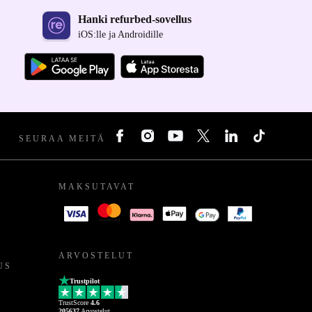
Hanki refurbed-sovellus
iOS:lle ja Androidille
SEURAA MEITÄ
MAKSUTAVAT
ARVOSTELUT
US
Trustpilot
TrustScore
4.6
205637
Arvostelut