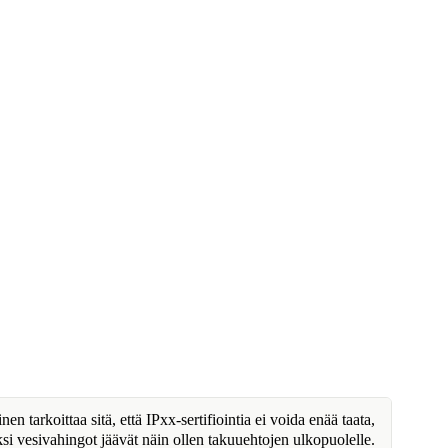
n tarkoittaa sitä, että IPxx-sertifiointia ei voida enää taata,
ksi vesivahingot jäävät näin ollen takuuehtojen ulkopuolelle.