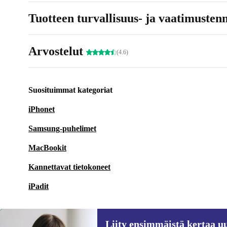
Tuotteen turvallisuus- ja vaatimusten
Arvostelut
(4.6)
Suosituimmat kategoriat
iPhonet
Samsung-puhelimet
MacBookit
Kannettavat tietokoneet
iPadit
Liity ensimmäistä kertaa uu