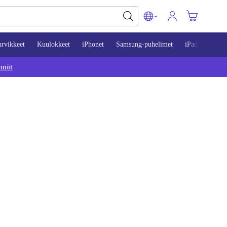
arvikkeet
Kuulokkeet
iPhonet
Samsung-puhelimet
iPadit
Mac
nnöt