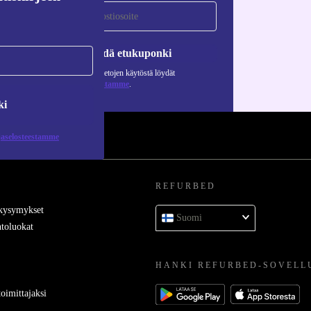
Pyydä etukuponki
Lisätietoja henkilötietojen käytöstä löydät
tietosuojaselosteestamme
.
ki
jaselosteestamme
REFURBED
 kysymykset
Suomi
toluokat
HANKI REFURBED-SOVELL
oimittajaksi