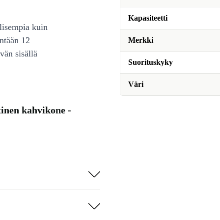
Kapasiteetti
lisempia kuin
intään 12
Merkki
vän sisällä
Suorituskyky
Väri
tinen kahvikone -