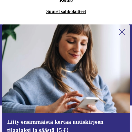
Keittiö
Suuret sähkölaitteet
Liity ensimmäistä kertaa uutiskirjeen
tilaajaksi ja säästä 15 €!
Älä missaa enää yhtäkään tarjousta.
Pyydä etukuponki
Lisätietoja henkilötietojen käytöstä löydät
tietosuojaselosteestamme
.
Hanki refurbed-sovellus
Liity ensimmäistä kertaa uutiskirjeen
iOS:lle ja Androidille
tilaajaksi ja säästä 15 €!