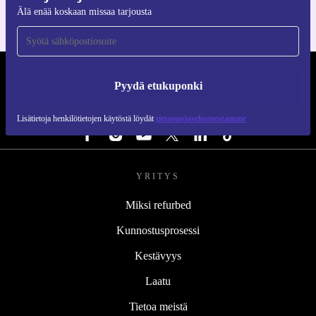
Älä enää koskaan missaa tarjousta
REFURBED SUOMI - RETHINK NEW.
Pyydä etukuponki
SEURAA MEITÄ
Lisätietoja henkilötietojen käytöstä löydät
tietosuojaselosteestamme
YRITYS
Miksi refurbed
Kunnostusprosessi
Kestävyys
Laatu
Tietoa meistä