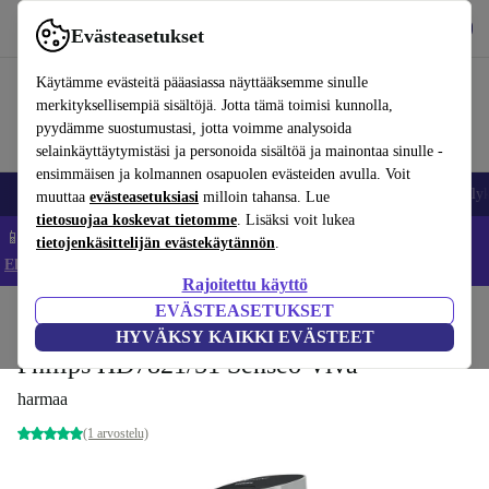
Lataa sovellus
Lataa
Evästeasetukset
Käytä refurbed-palvelua nopeasti ja helposti
Käytämme evästeitä pääasiassa näyttääksemme sinulle
merkityksellisempiä sisältöjä. Jotta tämä toimisi kunnolla,
pyydämme suostumustasi, jotta voimme analysoida
selainkäyttäytymistäsi ja personoida sisältöä ja mainontaa sinulle -
ensimmäisen ja kolmannen osapuolen evästeiden avulla. Voit
Matkapuhelimet ja älypuhelimet
Kannettavat tietokoneet
Tabletit
Älyk
muuttaa
evästeasetuksiasi
milloin tahansa. Lue
tietosuojaa koskevat tietomme
. Lisäksi voit lukea
📱 Säästä 5 % LISÄÄ iPhoneista – Koodi: IPHONEDEAL –
tietojenkäsittelijän evästekäytännön
.
Ehdot ja säännöt
Rajoitettu käyttö
EVÄSTEASETUKSET
Koti
Tuotteet
Keittiö
Juomat
Kahvi
HYVÄKSY KAIKKI EVÄSTEET
Philips HD7821/51 Senseo Viva
harmaa
(1 arvostelu)