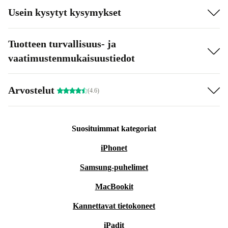
Usein kysytyt kysymykset
Tuotteen turvallisuus- ja
vaatimustenmukaisuustiedot
Arvostelut
(4.6)
Suosituimmat kategoriat
iPhonet
Samsung-puhelimet
MacBookit
Kannettavat tietokoneet
iPadit