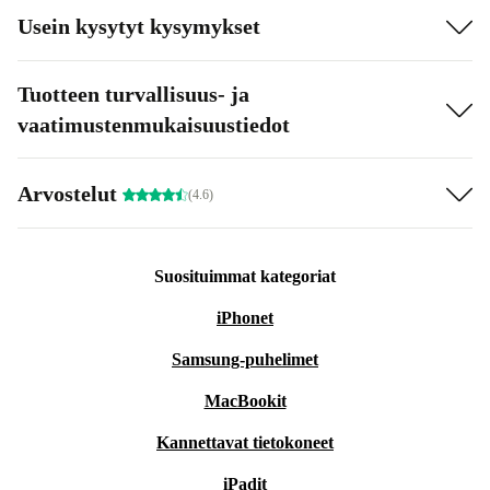
Usein kysytyt kysymykset
Tuotteen turvallisuus- ja
vaatimustenmukaisuustiedot
Arvostelut
(4.6)
Suosituimmat kategoriat
iPhonet
Samsung-puhelimet
MacBookit
Kannettavat tietokoneet
iPadit