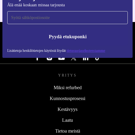
Älä enää koskaan missaa tarjousta
REFURBED SUOMI - RETHINK NEW.
Pyydä etukuponki
SEURAA MEITÄ
Lisätietoja henkilötietojen käytöstä löydät
tietosuojaselosteestamme
YRITYS
Miksi refurbed
Kunnostusprosessi
Kestävyys
Laatu
Tietoa meistä