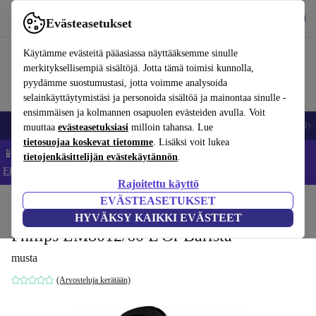
Lataa sovellus
Lataa
Evästeasetukset
Käytä refurbed-palvelua nopeasti ja helposti
Käytämme evästeitä pääasiassa näyttääksemme sinulle
merkityksellisempiä sisältöjä. Jotta tämä toimisi kunnolla,
pyydämme suostumustasi, jotta voimme analysoida
selainkäyttäytymistäsi ja personoida sisältöä ja mainontaa sinulle -
ensimmäisen ja kolmannen osapuolen evästeiden avulla. Voit
Matkapuhelimet ja älypuhelimet
Kannettavat tietokoneet
Tabletit
Älyk
muuttaa
evästeasetuksiasi
milloin tahansa. Lue
tietosuojaa koskevat tietomme
. Lisäksi voit lukea
📱 Säästä 5 % LISÄÄ iPhoneista – Koodi: IPHONEDEAL –
tietojenkäsittelijän evästekäytännön
.
Ehdot ja säännöt
Rajoitettu käyttö
EVÄSTEASETUKSET
Koti
Tuotteet
Keittiö
Juomat
Kahvi
HYVÄKSY KAIKKI EVÄSTEET
Philips LM8012/60 L'Or Barista
musta
(Arvosteluja kerätään)