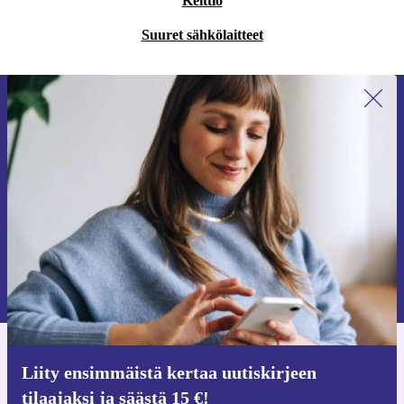
Keittiö
Suuret sähkölaitteet
Liity ensimmäistä kertaa uutiskirjeen
tilaajaksi ja säästä 15 €!
Älä missaa enää yhtäkään tarjousta.
Pyydä etukuponki
Lisätietoja henkilötietojen käytöstä löydät
tietosuojaselosteestamme
.
Hanki refurbed-sovellus
Liity ensimmäistä kertaa uutiskirjeen
iOS:lle ja Androidille
tilaajaksi ja säästä 15 €!