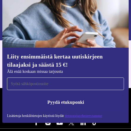
Pyydä etukuponki
Lisätietoja henkilötietojen käytöstä löydät
tietosuojaselosteestamme
.
Hanki refurbed-sovellus
Liity ensimmäistä kertaa uutiskirjeen
iOS:lle ja Androidille
tilaajaksi ja säästä 15 €!
Älä enää koskaan missaa tarjousta
REFURBED SUOMI - RETHINK NEW.
Pyydä etukuponki
SEURAA MEITÄ
Lisätietoja henkilötietojen käytöstä löydät
tietosuojaselosteestamme