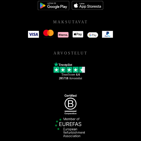
MAKSUTAVAT
ARVOSTELUT
Trustpilot
TrustScore
4.6
205718
Arvostelut