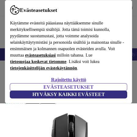
Lataa sovellus
Lataa
Evästeasetukset
Käytä refurbed-palvelua nopeasti ja helposti
Käytämme evästeitä pääasiassa näyttääksemme sinulle
merkityksellisempiä sisältöjä. Jotta tämä toimisi kunnolla,
pyydämme suostumustasi, jotta voimme analysoida
selainkäyttäytymistäsi ja personoida sisältöä ja mainontaa sinulle -
ensimmäisen ja kolmannen osapuolen evästeiden avulla. Voit
Matkapuhelimet ja älypuhelimet
Kannettavat tietokoneet
Tabletit
Älyk
muuttaa
evästeasetuksiasi
milloin tahansa. Lue
tietosuojaa koskevat tietomme
. Lisäksi voit lukea
Koti
tietojenkäsittelijän evästekäytännön
Tuotteet
Tarvikkeet
Tietokonetarvikkeet
.
Hiiret
Rajoitettu käyttö
Rapoo VPRO Gaming VT350
EVÄSTEASETUKSET
Musta
HYVÄKSY KAIKKI EVÄSTEET
(Arvosteluja kerätään)