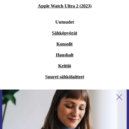
Apple Watch Ultra 2 (2023)
Uutuudet
Sähköpyörät
Konsolit
Haushalt
Keittiö
Suuret sähkölaitteet
Liity ensimmäistä kertaa uutiskirjeen
tilaajaksi ja säästä 15 €!
Älä missaa enää yhtäkään tarjousta.