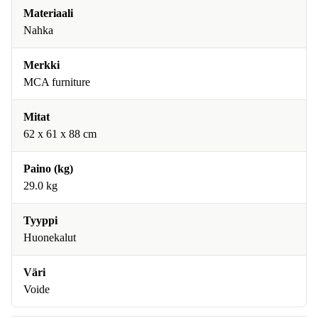
Materiaali
Nahka
Merkki
MCA furniture
Mitat
62 x 61 x 88 cm
Paino (kg)
29.0 kg
Tyyppi
Huonekalut
Väri
Voide