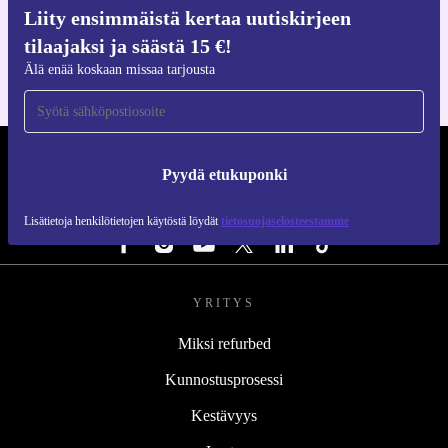
Hanki refurbed-sovellus
Liity ensimmäistä kertaa uutiskirjeen
iOS:lle ja Androidille
tilaajaksi ja säästä 15 €!
Älä enää koskaan missaa tarjousta
REFURBED SUOMI - RETHINK NEW.
Pyydä etukuponki
SEURAA MEITÄ
Lisätietoja henkilötietojen käytöstä löydät
tietosuojaselosteestamme
YRITYS
Miksi refurbed
Kunnostusprosessi
Kestävyys