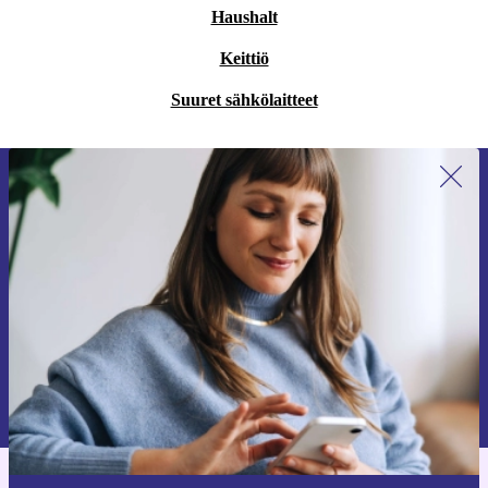
Haushalt
Keittiö
Suuret sähkölaitteet
Liity ensimmäistä kertaa uutiskirjeen
tilaajaksi ja säästä 15 €!
Älä missaa enää yhtäkään tarjousta.
Pyydä etukuponki
Lisätietoja henkilötietojen käytöstä löydät
tietosuojaselosteestamme
.