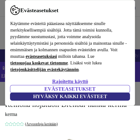
Lataa sovellus
Lataa
Evästeasetukset
Käytä refurbed-palvelua nopeasti ja helposti
Käytämme evästeitä pääasiassa näyttääksemme sinulle
merkityksellisempiä sisältöjä. Jotta tämä toimisi kunnolla,
pyydämme suostumustasi, jotta voimme analysoida
selainkäyttäytymistäsi ja personoida sisältöä ja mainontaa sinulle -
ensimmäisen ja kolmannen osapuolen evästeiden avulla. Voit
Matkapuhelimet ja älypuhelimet
Kannettavat tietokoneet
Tabletit
Älyk
muuttaa
evästeasetuksiasi
milloin tahansa. Lue
tietosuojaa koskevat tietomme
. Lisäksi voit lukea
📱 Säästä 5 % LISÄÄ iPhoneista – Koodi: IPHONEDEAL –
tietojenkäsittelijän evästekäytännön
.
Ehdot ja säännöt
Rajoitettu käyttö
EVÄSTEASETUKSET
Koti
Tuotteet
Koti
Huonekalut
HYVÄKSY KAIKKI EVÄSTEET
Remona nojatuoli Drehbar nahka kerma
kerma
(Arvosteluja kerätään)