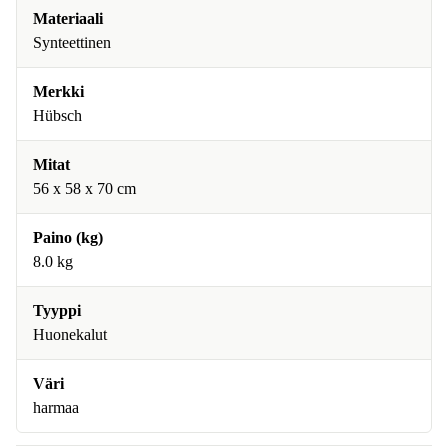
Materiaali
Synteettinen
Merkki
Hübsch
Mitat
56 x 58 x 70 cm
Paino (kg)
8.0 kg
Tyyppi
Huonekalut
Väri
harmaa