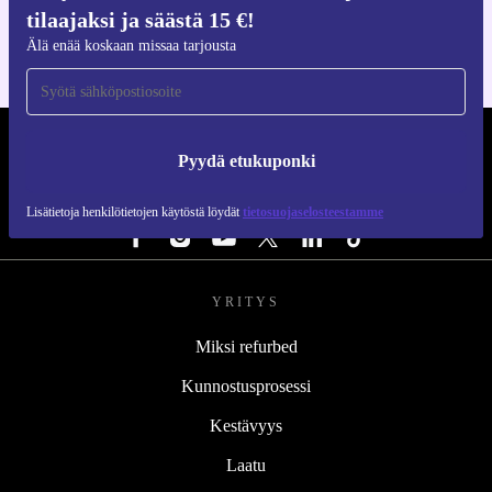
iOS:lle ja Androidille
tilaajaksi ja säästä 15 €!
Älä enää koskaan missaa tarjousta
REFURBED SUOMI - RETHINK NEW.
Pyydä etukuponki
SEURAA MEITÄ
Lisätietoja henkilötietojen käytöstä löydät
tietosuojaselosteestamme
YRITYS
Miksi refurbed
Kunnostusprosessi
Kestävyys
Laatu