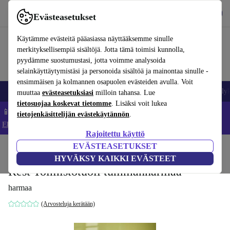
Lataa sovellus
Lataa
Evästeasetukset
Käytä refurbed-palvelua nopeasti ja helposti
Käytämme evästeitä pääasiassa näyttääksemme sinulle
merkityksellisempiä sisältöjä. Jotta tämä toimisi kunnolla,
pyydämme suostumustasi, jotta voimme analysoida
selainkäyttäytymistäsi ja personoida sisältöä ja mainontaa sinulle -
ensimmäisen ja kolmannen osapuolen evästeiden avulla. Voit
Matkapuhelimet ja älypuhelimet
Kannettavat tietokoneet
Tabletit
Älyk
muuttaa
evästeasetuksiasi
milloin tahansa. Lue
tietosuojaa koskevat tietomme
. Lisäksi voit lukea
📱 Säästä 5 % LISÄÄ iPhoneista – Koodi: IPHONEDEAL –
tietojenkäsittelijän evästekäytännön
.
Ehdot ja säännöt
Rajoitettu käyttö
EVÄSTEASETUKSET
Koti
Tuotteet
Koti
Huonekalut
HYVÄKSY KAIKKI EVÄSTEET
Rest Toimistotuoli tummanharmaa
harmaa
(Arvosteluja kerätään)