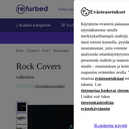
Tietoa meistä
Myy
Apua
Evästeasetukset
Käytämme evästeitä pääasias
Kaikki kategoriat
🎒 Back to school
Matkapuhelimet ja äl
näyttääksemme sinulle
merkityksellisempiä sisältöjä.
📱 
tämä toimisi kunnolla, pyy
suostumustasi, jotta voimme
Koti
Tuotteet
Koti
Huonekalut
analysoida selainkäyttäytymist
personoida sisältöä ja mainon
Rock Covers
sinulle - ensimmäisen ja kol
osapuolen evästeiden avulla. 
valkoinen
muuttaa
evästeasetuksiasi
mi
tahansa. Lue
(Arvosteluja kerätään)
tietosuojaa koskevat tieto
Lisäksi voit lukea
tietojenkäsittelijän
evästekäytännön
.
Rajoitettu käyttö