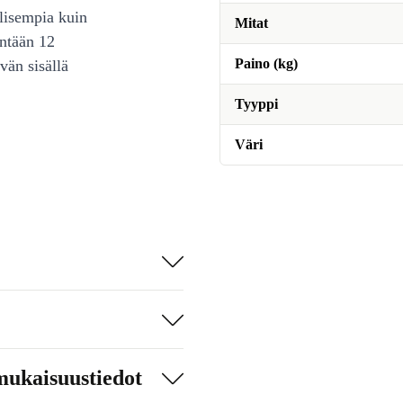
lisempia kuin
Mitat
intään 12
Paino (kg)
vän sisällä
Tyyppi
Väri
mukaisuustiedot