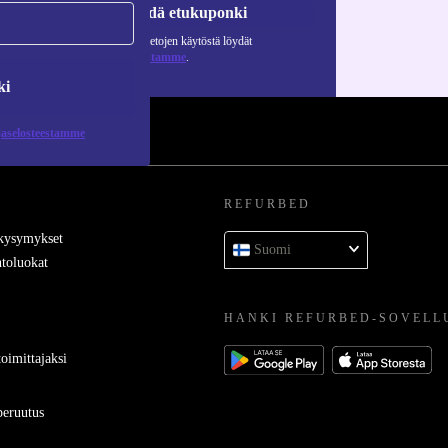
Pyydä etukuponki
Lisätietoja henkilötietojen käytöstä löydät
tietosuojaselosteestamme
.
ki
jaselosteestamme
REFURBED
 kysymykset
Suomi
toluokat
HANKI REFURBED-SOVELL
oimittajaksi
eruutus