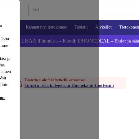
sa
ypuhelimet
Kannettavat tietokoneet
Tabletit
Älykellot
Tietokonet
 Jotta
Säästä 5 % LISÄÄ iPhoneista – Koodi: IPHONEDEAL –
Ehdot ja sää
dämme
äsi ja
taa
mannen
Voit
Tuotetta ei ole tällä hetkellä varastossa
lloin
Tutustu lisää kategorian Huonekalut tuotteisiin
mme
.