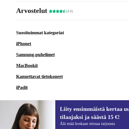
Arvostelut
(4.6)
Suosituimmat kategoriat
iPhonet
Samsung-puhelimet
MacBookit
Kannettavat tietokoneet
iPadit
Liity ensimmäistä kertaa uu
tilaajaksi ja säästä 15 €!
Liity ensimmäistä kertaa uutiskirjeen
Älä enää koskaan missaa tarjousta