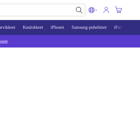
arvikkeet
Kuulokkeet
iPhonet
Samsung-puhelimet
iPadit
Mac
nnöt