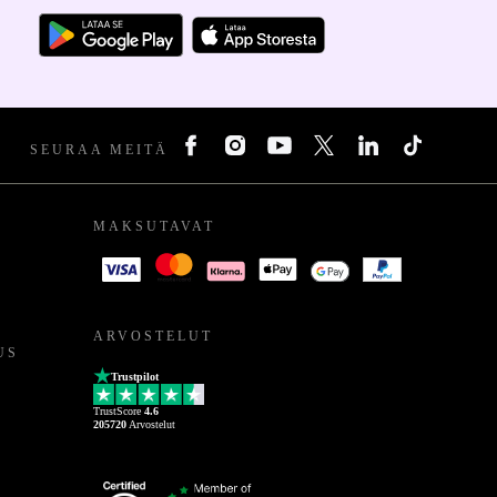
SEURAA MEITÄ
MAKSUTAVAT
ARVOSTELUT
US
Trustpilot
TrustScore
4.6
205720
Arvostelut