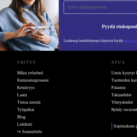
tilaajaksi ja säästä 15 €!
Älä missaa enää yhtäkään tarjousta.
Pyydä etukupon
Lisätietoja henkilötietojen käytöstä löydät
tietosuo
REFURBED SUOMI - RETHINK NEW.
YRITYS
APUA
Miksi refurbed
Usein kysytyt
Kunnostusprosessi
Tuotteiden kun
Kestävyys
Palautus
Laatu
Takuuehdot
Tietoa meistä
Yhteystiedot
Työpaikat
Ryhdy tavarant
Blog
Lehdistö
Sopimuksen p
↪ Suunnittelu