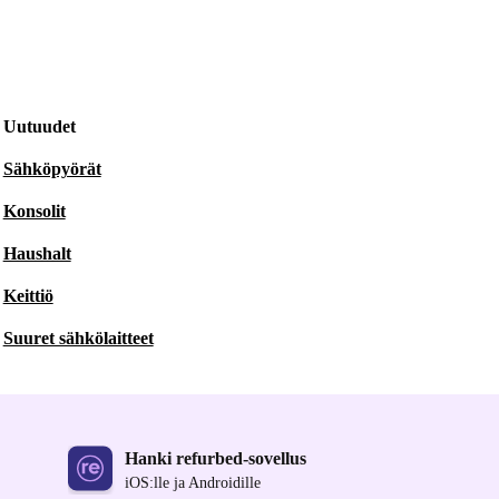
Uutuudet
Sähköpyörät
Konsolit
Haushalt
Keittiö
Suuret sähkölaitteet
Hanki refurbed-sovellus
iOS:lle ja Androidille