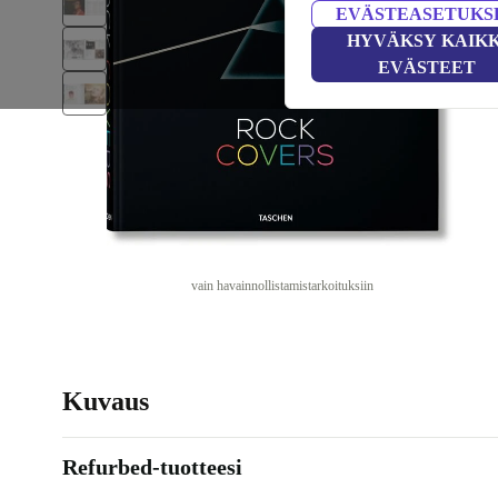
EVÄSTEASETUKS
HYVÄKSY KAIKK
EVÄSTEET
vain havainnollistamistarkoituksiin
Kuvaus
Refurbed-tuotteesi