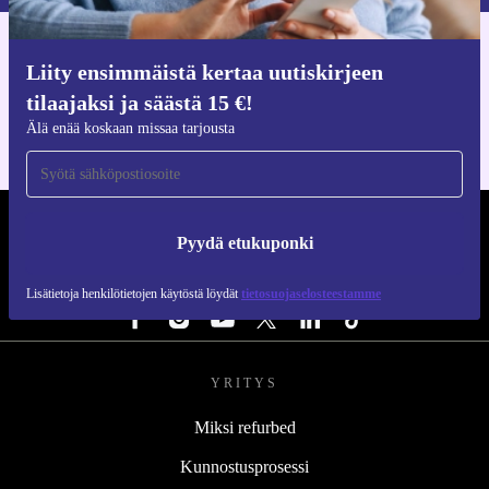
Hanki refurbed-sovellus
Liity ensimmäistä kertaa uutiskirjeen
iOS:lle ja Androidille
tilaajaksi ja säästä 15 €!
Älä enää koskaan missaa tarjousta
REFURBED SUOMI - RETHINK NEW.
Pyydä etukuponki
SEURAA MEITÄ
Lisätietoja henkilötietojen käytöstä löydät
tietosuojaselosteestamme
YRITYS
Miksi refurbed
Kunnostusprosessi