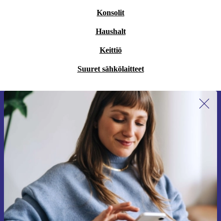
Konsolit
Haushalt
Keittiö
Suuret sähkölaitteet
Liity ensimmäistä kertaa uutiskirjeen
tilaajaksi ja säästä 15 €!
Älä missaa enää yhtäkään tarjousta.
Pyydä etukuponki
Lisätietoja henkilötietojen käytöstä löydät
tietosuojaselosteestamme
.