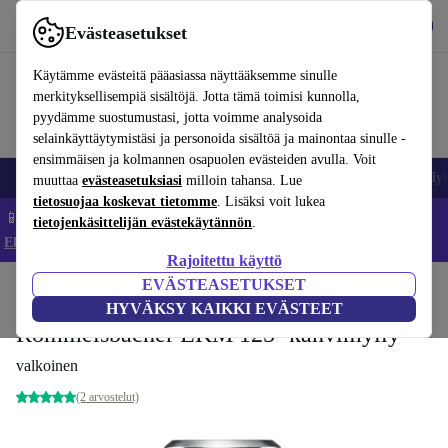
Lataa sovellus
Lataa
Evästeasetukset
Käytä refurbed-palvelua nopeasti ja helposti
Käytämme evästeitä pääasiassa näyttääksemme sinulle
merkityksellisempiä sisältöjä. Jotta tämä toimisi kunnolla,
pyydämme suostumustasi, jotta voimme analysoida
selainkäyttäytymistäsi ja personoida sisältöä ja mainontaa sinulle -
ensimmäisen ja kolmannen osapuolen evästeiden avulla. Voit
Matkapuhelimet ja älypuhelimet
Kannettavat tietokoneet
Tabletit
Älyk
muuttaa
evästeasetuksiasi
milloin tahansa. Lue
tietosuojaa koskevat tietomme
. Lisäksi voit lukea
📱 Säästä 5 % LISÄÄ iPhoneista – Koodi: IPHONEDEAL –
tietojenkäsittelijän evästekäytännön
.
Ehdot ja säännöt
Rajoitettu käyttö
EVÄSTEASETUKSET
Koti
Tuotteet
Keittiö
Juomat
Kahvi
HYVÄKSY KAIKKI EVÄSTEET
Rommelsbacher EKM 125 -kahvimylly
valkoinen
(2 arvostelut)