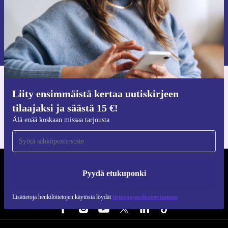
Pyydä etukuponki
Lisätietoja henkilötietojen käytöstä löydät
tietosuojaselosteestamme
.
Hanki refurbed-sovellus
Liity ensimmäistä kertaa uutiskirjeen
iOS:lle ja Androidille
tilaajaksi ja säästä 15 €!
Älä enää koskaan missaa tarjousta
REFURBED SUOMI - RETHINK NEW.
Pyydä etukuponki
SEURAA MEITÄ
Lisätietoja henkilötietojen käytöstä löydät
tietosuojaselosteestamme