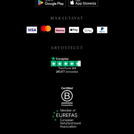
MAKSUTAVAT
ARVOSTELUT
Trustpilot
TrustScore
4.6
205377
Arvostelut