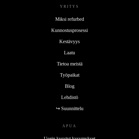
YRITYS
Miksi refurbed
Kunnostusprosessi
Kestävyys
Laatu
Tietoa meistä
Työpaikat
Blog
Lehdistö
↪ Suunnittelu
APUA
Usein kysytyt kysymykset