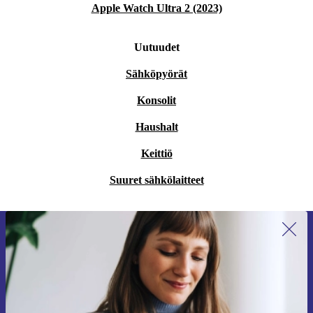
Apple Watch Ultra 2 (2023)
Uutuudet
Sähköpyörät
Konsolit
Haushalt
Keittiö
Suuret sähkölaitteet
Liity ensimmäistä kertaa uutiskirjeen
tilaajaksi ja säästä 15 €!
Älä missaa enää yhtäkään tarjousta.