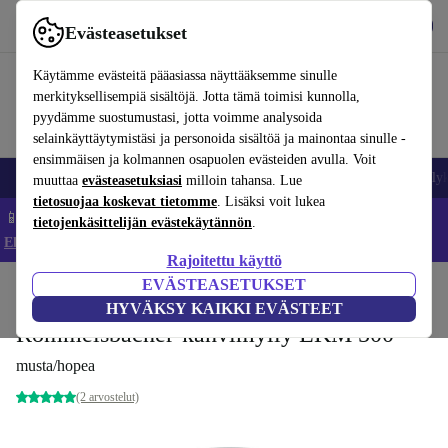
Lataa sovellus
Lataa
Evästeasetukset
Käytä refurbed-palvelua nopeasti ja helposti
Käytämme evästeitä pääasiassa näyttääksemme sinulle
merkityksellisempiä sisältöjä. Jotta tämä toimisi kunnolla,
pyydämme suostumustasi, jotta voimme analysoida
selainkäyttäytymistäsi ja personoida sisältöä ja mainontaa sinulle -
ensimmäisen ja kolmannen osapuolen evästeiden avulla. Voit
Matkapuhelimet ja älypuhelimet
Kannettavat tietokoneet
Tabletit
Älyk
muuttaa
evästeasetuksiasi
milloin tahansa. Lue
tietosuojaa koskevat tietomme
. Lisäksi voit lukea
📱 Säästä 5 % LISÄÄ iPhoneista – Koodi: IPHONEDEAL –
tietojenkäsittelijän evästekäytännön
.
Ehdot ja säännöt
Rajoitettu käyttö
EVÄSTEASETUKSET
Koti
Tuotteet
Keittiö
Juomat
Kahvi
HYVÄKSY KAIKKI EVÄSTEET
Rommelsbacher-kahvimylly EKM 500
musta/hopea
(2 arvostelut)