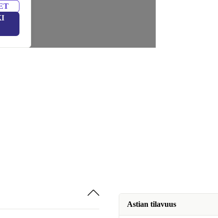
ET
I
Astian tilavuus