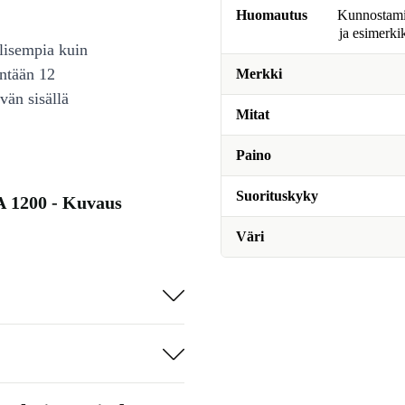
Huomautus
Kunnostamine
ja esimerki
lisempia kuin
intään 12
Merkki
vän sisällä
Mitat
Paino
Suorituskyky
A 1200 - Kuvaus
Väri