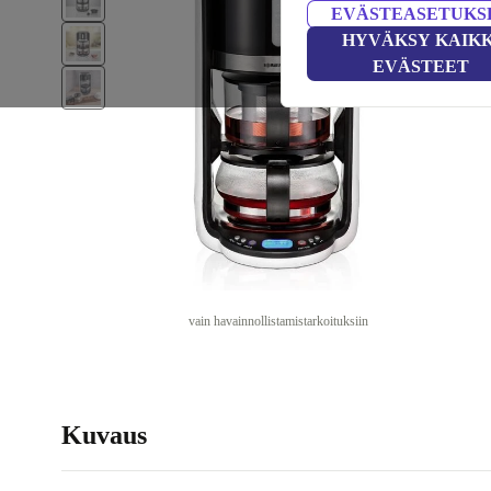
EVÄSTEASETUKS
HYVÄKSY KAIKK
EVÄSTEET
vain havainnollistamistarkoituksiin
Kuvaus