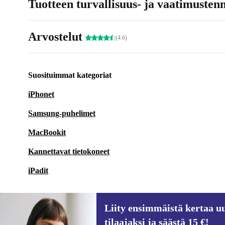
Tuotteen turvallisuus- ja vaatimusten
Arvostelut
(4.6)
Suosituimmat kategoriat
iPhonet
Samsung-puhelimet
MacBookit
Kannettavat tietokoneet
iPadit
Liity ensimmäistä kertaa uu
tilaajaksi ja säästä 15 €!