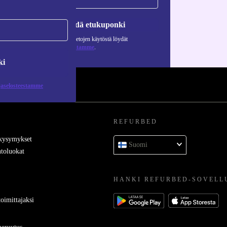
Pyydä etukuponki
Lisätietoja henkilötietojen käytöstä löydät
tietosuojaselosteestamme
.
ki
jaselosteestamme
REFURBED
 kysymykset
Suomi
toluokat
HANKI REFURBED-SOVELL
oimittajaksi