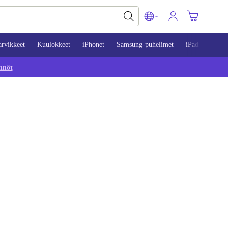
arvikkeet
Kuulokkeet
iPhonet
Samsung-puhelimet
iPadit
Mac
nnöt