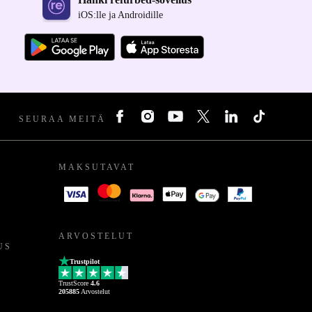
iOS:lle ja Androidille
SEURAA MEITÄ
MAKSUTAVAT
ARVOSTELUT
US
Trustpilot
TrustScore
4.6
205885
Arvostelut