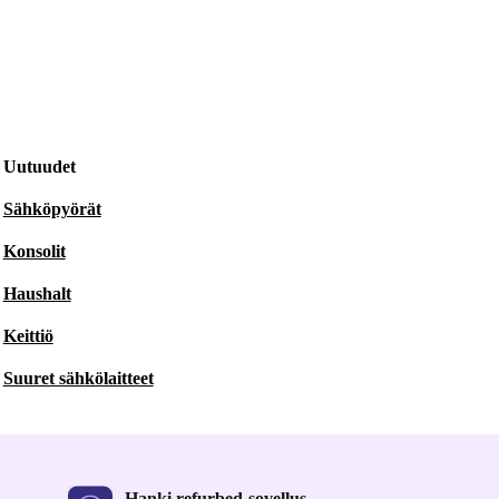
Uutuudet
Sähköpyörät
Konsolit
Haushalt
Keittiö
Suuret sähkölaitteet
Hanki refurbed-sovellus