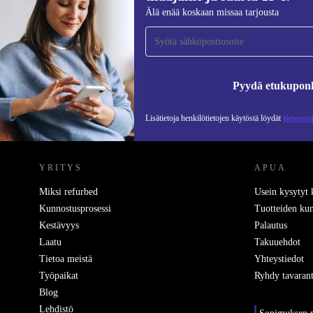
Liity ensimmäistä kertaa uutiskirjeen
Älä enää koskaan missaa tarjousta
tilaajaksi ja säästä 15 €!
Älä missaa enää yhtäkään tarjousta.
Pyydä etukupon
Lisätietoja henkilötietojen käytöstä löydät
tietosuo
REFURBED SUOMI - RETHINK NEW.
YRITYS
APUA
Miksi refurbed
Usein kysytyt
Kunnostusprosessi
Tuotteiden kun
Kestävyys
Palautus
Laatu
Takuuehdot
Tietoa meistä
Yhteystiedot
Työpaikat
Ryhdy tavarant
Blog
Lehdistö