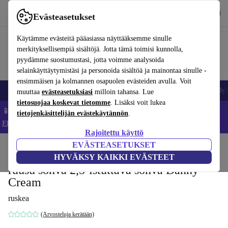
Lataa sovellus
Lataa
Evästeasetukset
Käytä refurbed-palvelua nopeasti ja helposti
Käytämme evästeitä pääasiassa näyttääksemme sinulle
merkityksellisempiä sisältöjä. Jotta tämä toimisi kunnolla,
pyydämme suostumustasi, jotta voimme analysoida
selainkäyttäytymistäsi ja personoida sisältöä ja mainontaa sinulle -
ensimmäisen ja kolmannen osapuolen evästeiden avulla. Voit
Matkapuhelimet ja älypuhelimet
Kannettavat tietokoneet
Tabletit
Älyk
muuttaa
evästeasetuksiasi
milloin tahansa. Lue
tietosuojaa koskevat tietomme
. Lisäksi voit lukea
📱 Säästä 5 % LISÄÄ iPhoneista – Koodi: IPHONEDEAL –
tietojenkäsittelijän evästekäytännön
.
Ehdot ja säännöt
Rajoitettu käyttö
EVÄSTEASETUKSET
Koti
Tuotteet
Koti
Huonekalut
HYVÄKSY KAIKKI EVÄSTEET
ruusu sohva 2,5-istuttava sohva Danny
Cream
ruskea
(Arvosteluja kerätään)