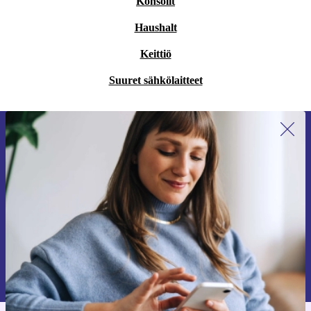
Konsolit
Haushalt
Keittiö
Suuret sähkölaitteet
Liity ensimmäistä kertaa uutiskirjeen
tilaajaksi ja säästä 15 €!
Älä missaa enää yhtäkään tarjousta.
Pyydä etukuponki
Lisätietoja henkilötietojen käytöstä löydät
tietosuojaselosteestamme
.