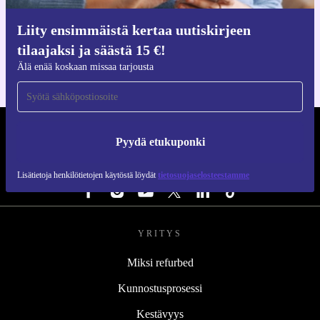
Hanki refurbed-sovellus
Liity ensimmäistä kertaa uutiskirjeen
iOS:lle ja Androidille
tilaajaksi ja säästä 15 €!
Älä enää koskaan missaa tarjousta
REFURBED SUOMI - RETHINK NEW.
Pyydä etukuponki
SEURAA MEITÄ
Lisätietoja henkilötietojen käytöstä löydät
tietosuojaselosteestamme
YRITYS
Miksi refurbed
Kunnostusprosessi
Kestävyys