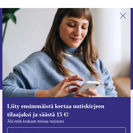
Liity ensimmäistä kertaa uutiskirjeen
tilaajaksi ja säästä 15 €!
Älä missaa enää yhtäkään tarjousta.
Pyydä etukuponki
Lisätietoja henkilötietojen käytöstä löydät
tietosuojaselosteestamme
.
Hanki refurbed-sovellus
Liity ensimmäistä kertaa uutiskirjeen
iOS:lle ja Androidille
tilaajaksi ja säästä 15 €!
Älä enää koskaan missaa tarjousta