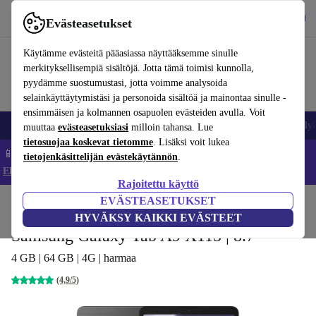
Lataa sovellus
Lataa
Evästeasetukset
Käytä refurbed-palvelua nopeasti ja helposti
Käytämme evästeitä pääasiassa näyttääksemme sinulle
merkityksellisempiä sisältöjä. Jotta tämä toimisi kunnolla,
pyydämme suostumustasi, jotta voimme analysoida
selainkäyttäytymistäsi ja personoida sisältöä ja mainontaa sinulle -
ensimmäisen ja kolmannen osapuolen evästeiden avulla. Voit
Matkapuhelimet ja älypuhelimet
Kannettavat tietokoneet
Tabletit
Älyk
muuttaa
evästeasetuksiasi
milloin tahansa. Lue
tietosuojaa koskevat tietomme
. Lisäksi voit lukea
📱 Säästä 5 % LISÄÄ iPhoneista – Koodi: IPHONEDEAL –
tietojenkäsittelijän evästekäytännön
.
Ehdot ja säännöt
Rajoitettu käyttö
EVÄSTEASETUKSET
Koti
Tuotteet
Tabletit
Samsung-tabletit
HYVÄKSY KAIKKI EVÄSTEET
Samsung Galaxy Tab A9 X115 | 8.7"
4 GB | 64 GB | 4G | harmaa
(4,9/5)