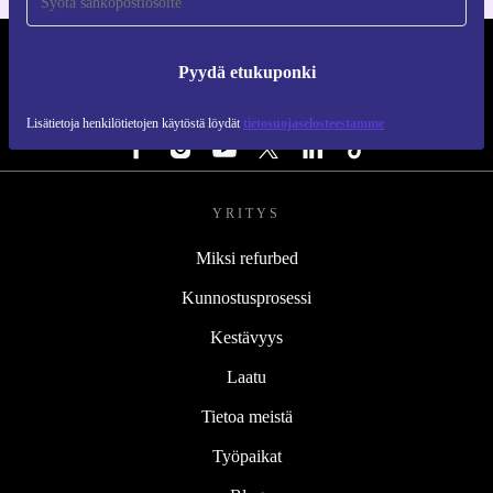
REFURBED SUOMI - RETHINK NEW.
Pyydä etukuponki
SEURAA MEITÄ
Lisätietoja henkilötietojen käytöstä löydät
tietosuojaselosteestamme
YRITYS
Miksi refurbed
Kunnostusprosessi
Kestävyys
Laatu
Tietoa meistä
Työpaikat