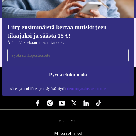
Lisätietoja henkilötietojen käytöstä löydät
tietosuojaselosteestamme
.
Liity ensimmäistä kertaa uutiskirjeen
Hanki refurbed-sovellus
tilaajaksi ja säästä 15 €!
iOS:lle ja Androidille
Älä enää koskaan missaa tarjousta
Pyydä etukuponki
REFURBED SUOMI - RETHINK NEW.
Lisätietoja henkilötietojen käytöstä löydät
tietosuojaselosteestamme
SEURAA MEITÄ
YRITYS
Miksi refurbed