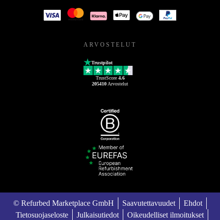
ARVOSTELUT
Trustpilot
TrustScore
4.6
205410
Arvostelut
© Refurbed Marketplace GmbH
Saavutettavuudet
Ehdot
Tietosuojaseloste
Julkaisutiedot
Oikeudelliset ilmoitukset