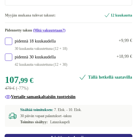
musta
Myyjän mukana tulevat takuut:
12 kuukautta
Saatavilla muissa konfiguraatioissa
Pidennetty takuu
(Mitä vakuutetaan?)
harmaa | 52.0 g, 45.5 x 45.5 x 11 mm, hopea
+62,01 €
+9,99 €
pidennä 18 kuukaudella
30 kuukautta vakuutettuna (12 + 18)
+18,99 €
pidennä 30 kuukaudella
42 kuukautta vakuutettuna (12 + 30)
107
Tällä hetkellä saatavilla
,99 €
479 €
(-77%)
Vertaile samankaltaisiin tuotteisiin
Sisältää toimituksen:
7. Elok. -
10. Elok.
30 päivän vapaat palautukset -takuu
Toimitus sisältyy:
Latauskaapeli