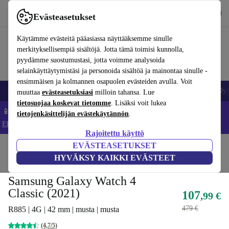
Lataa sovellus
Lataa
Evästeasetukset
Käytä refurbed-palvelua nopeasti ja helposti
Käytämme evästeitä pääasiassa näyttääksemme sinulle
merkityksellisempiä sisältöjä. Jotta tämä toimisi kunnolla,
pyydämme suostumustasi, jotta voimme analysoida
selainkäyttäytymistäsi ja personoida sisältöä ja mainontaa sinulle -
ensimmäisen ja kolmannen osapuolen evästeiden avulla. Voit
Matkapuhelimet ja älypuhelimet
Kannettavat tietokoneet
Tabletit
Älyk
muuttaa
evästeasetuksiasi
milloin tahansa. Lue
tietosuojaa koskevat tietomme
. Lisäksi voit lukea
📱 Säästä 5 % LISÄÄ iPhoneista – Koodi: IPHONEDEAL –
tietojenkäsittelijän evästekäytännön
.
Ehdot ja säännöt
Rajoitettu käyttö
EVÄSTEASETUKSET
Koti
Tuotteet
Älykellot
HYVÄKSY KAIKKI EVÄSTEET
Paras diili
Samsung Galaxy Watch 4
Classic (2021)
107
,99 €
479 €
R885 | 4G | 42 mm | musta | musta
(4,7/5)