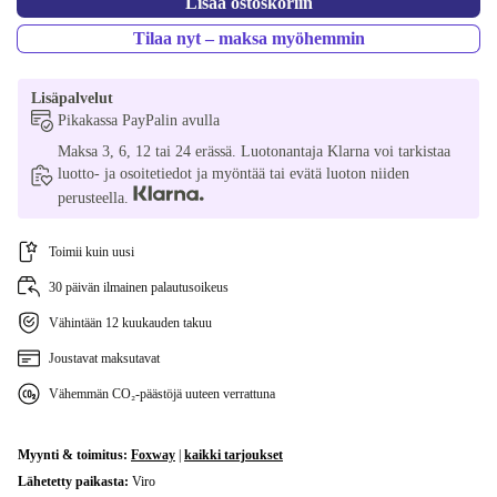
Lisää ostoskoriin
Tilaa nyt – maksa myöhemmin
Lisäpalvelut
Pikakassa PayPalin avulla
Maksa 3, 6, 12 tai 24 erässä. Luotonantaja Klarna voi tarkistaa
luotto- ja osoitetiedot ja myöntää tai evätä luoton niiden
perusteella.
Toimii kuin uusi
30 päivän ilmainen palautusoikeus
Vähintään 12 kuukauden takuu
Joustavat maksutavat
Vähemmän CO₂-päästöjä uuteen verrattuna
Myynti & toimitus:
Foxway
|
kaikki tarjoukset
Lähetetty paikasta:
Viro