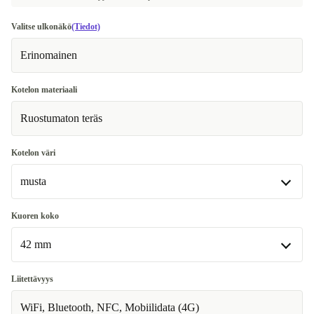
Valitse ulkonäkö
(Tiedot)
Erinomainen
Kotelon materiaali
Ruostumaton teräs
Kotelon väri
musta
musta
Kuoren koko
Saatavilla muissa konfiguraatioissa
42 mm
hopea | 52.0 g, harmaa, 45.5 x 45.5 x 11 mm
+62,01 €
42 mm
Liitettävyys
Saatavilla muissa konfiguraatioissa
WiFi, Bluetooth, NFC, Mobiilidata (4G)