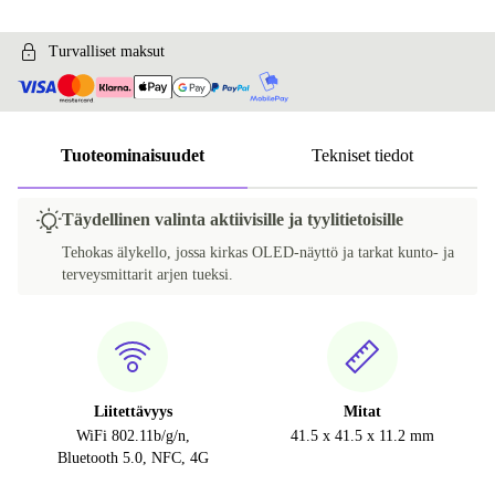
Turvalliset maksut
Tuoteominaisuudet
Tekniset tiedot
Täydellinen valinta aktiivisille ja tyylitietoisille
Tehokas älykello, jossa kirkas OLED-näyttö ja tarkat kunto- ja
terveysmittarit arjen tueksi.
Liitettävyys
Mitat
WiFi 802.11b/g/n,
41.5 x 41.5 x 11.2 mm
Bluetooth 5.0, NFC, 4G