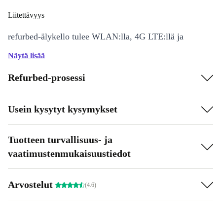
Liitettävyys
refurbed-älykello tulee WLAN:lla, 4G LTE:llä ja
Bluetooth 5.0 -yhteydellä, eikä näin ollen jätä yhteyksiä
Näytä lisää
toivomisen varaan. Vakuuta itsesi ja osta se vielä tänään!
Refurbed-prosessi
Usein kysytyt kysymykset
Tuotteen turvallisuus- ja
vaatimustenmukaisuustiedot
Arvostelut
(4.6)