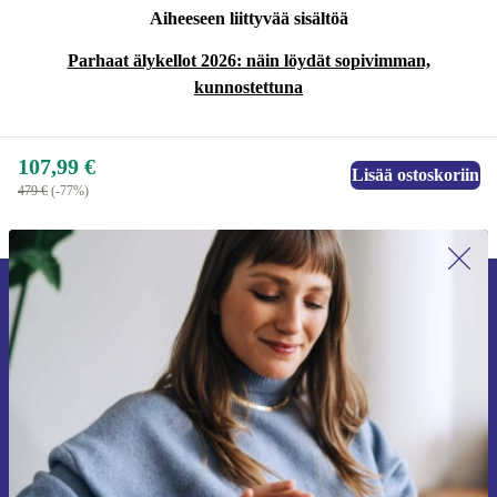
Aiheeseen liittyvää sisältöä
Parhaat älykellot 2026: näin löydät sopivimman,
kunnostettuna
107,99 €
Lisää ostoskoriin
479 €
(-77%)
Liity ensimmäistä kertaa uutiskirjeen
tilaajaksi ja säästä 15 €!
Älä missaa enää yhtäkään tarjousta.
Pyydä etukuponki