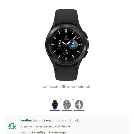
vain havainnollistamistarkoituksiin
Sisältää toimituksen:
7. Elok. -
10. Elok.
30 päivän vapaat palautukset -takuu
Toimitus sisältyy:
Latauskaapeli