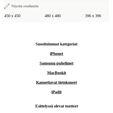
Näytön resoluutio
450 x 450
480 x 480
396 x 396
Suosituimmat kategoriat
iPhonet
Samsung-puhelimet
MacBookit
Kannettavat tietokoneet
iPadit
Esittelyssä olevat tuotteet