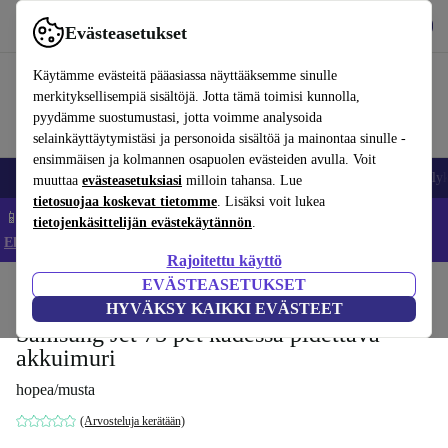
Lataa sovellus
Lataa
Evästeasetukset
Käytä refurbed-palvelua nopeasti ja helposti
Käytämme evästeitä pääasiassa näyttääksemme sinulle
merkityksellisempiä sisältöjä. Jotta tämä toimisi kunnolla,
pyydämme suostumustasi, jotta voimme analysoida
selainkäyttäytymistäsi ja personoida sisältöä ja mainontaa sinulle -
ensimmäisen ja kolmannen osapuolen evästeiden avulla. Voit
Matkapuhelimet ja älypuhelimet
Kannettavat tietokoneet
Tabletit
Älyk
muuttaa
evästeasetuksiasi
milloin tahansa. Lue
tietosuojaa koskevat tietomme
. Lisäksi voit lukea
📱 Säästä 5 % LISÄÄ iPhoneista – Koodi: IPHONEDEAL –
tietojenkäsittelijän evästekäytännön
.
Ehdot ja säännöt
Rajoitettu käyttö
EVÄSTEASETUKSET
Koti
Tuotteet
Koti
Lattianhoito
Akkukäyttöiset kädessä pidettävät imurit
HYVÄKSY KAIKKI EVÄSTEET
Samsung Jet 75 pet kädessä pidettävä
akkuimuri
hopea/musta
(Arvosteluja kerätään)