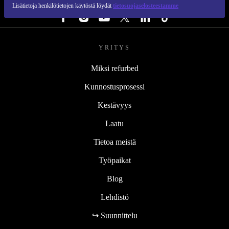
SEURAA MEITÄ
Lisätietoja henkilötietojen käytöstä löydät
tietosuojaselosteestamme
YRITYS
Miksi refurbed
Kunnostusprosessi
Kestävyys
Laatu
Tietoa meistä
Työpaikat
Blog
Lehdistö
↪ Suunnittelu