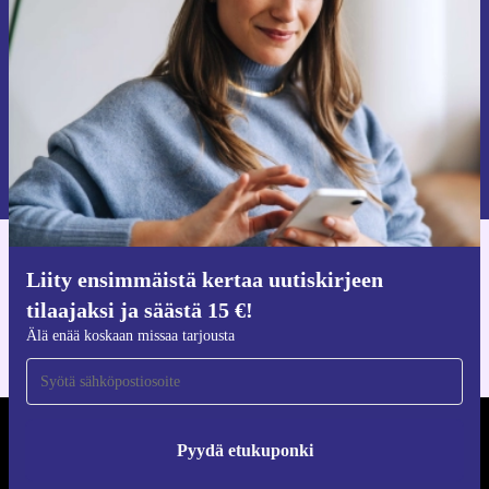
Älä missaa enää yhtäkään tarjousta.
Pyydä etukuponki
Lisätietoja henkilötietojen käytöstä löydät
tietosuojaselosteestamme
.
Hanki refurbed-sovellus
Liity ensimmäistä kertaa uutiskirjeen
iOS:lle ja Androidille
tilaajaksi ja säästä 15 €!
Älä enää koskaan missaa tarjousta
REFURBED SUOMI - RETHINK NEW.
Pyydä etukuponki