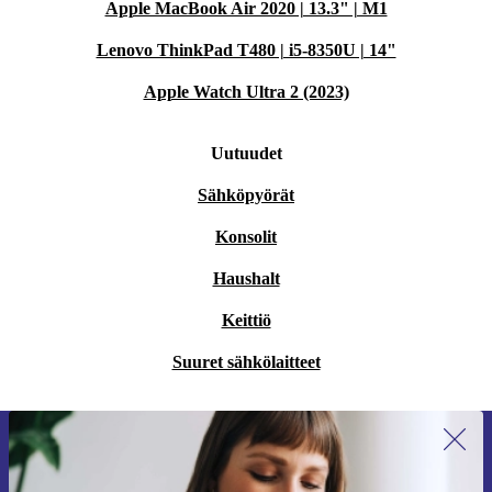
Apple MacBook Air 2020 | 13.3" | M1
Lenovo ThinkPad T480 | i5-8350U | 14"
Apple Watch Ultra 2 (2023)
Uutuudet
Sähköpyörät
Konsolit
Haushalt
Keittiö
Suuret sähkölaitteet
Liity ensimmäistä kertaa uutiskirjeen
tilaajaksi ja säästä 15 €!