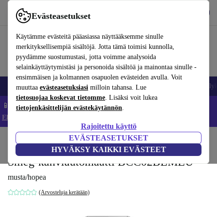
Lataa sovellus
Lataa
Evästeasetukset
Käytä refurbed-palvelua nopeasti ja helposti
Käytämme evästeitä pääasiassa näyttääksemme sinulle
merkityksellisempiä sisältöjä. Jotta tämä toimisi kunnolla,
pyydämme suostumustasi, jotta voimme analysoida
selainkäyttäytymistäsi ja personoida sisältöä ja mainontaa sinulle -
ensimmäisen ja kolmannen osapuolen evästeiden avulla. Voit
Matkapuhelimet ja älypuhelimet
Kannettavat tietokoneet
Tabletit
Älyk
muuttaa
evästeasetuksiasi
milloin tahansa. Lue
tietosuojaa koskevat tietomme
. Lisäksi voit lukea
📱 Säästä 5 % LISÄÄ iPhoneista – Koodi: IPHONEDEAL –
tietojenkäsittelijän evästekäytännön
.
Ehdot ja säännöt
Rajoitettu käyttö
EVÄSTEASETUKSET
Koti
Tuotteet
Keittiö
Juomat
Kahvi
HYVÄKSY KAIKKI EVÄSTEET
Smeg-kahviautomaatti BCC02BLMEU
musta/hopea
(Arvosteluja kerätään)