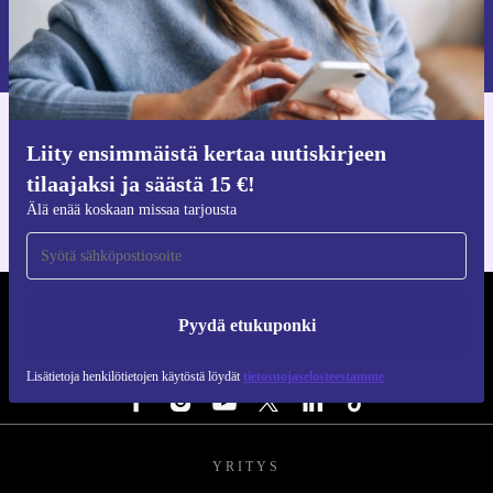
Pyydä etukuponki
Lisätietoja henkilötietojen käytöstä löydät
tietosuojaselosteestamme
.
Hanki refurbed-sovellus
Liity ensimmäistä kertaa uutiskirjeen
iOS:lle ja Androidille
tilaajaksi ja säästä 15 €!
Älä enää koskaan missaa tarjousta
REFURBED SUOMI - RETHINK NEW.
Pyydä etukuponki
SEURAA MEITÄ
Lisätietoja henkilötietojen käytöstä löydät
tietosuojaselosteestamme
YRITYS