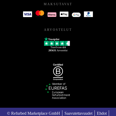
MAKSUTAVAT
ARVOSTELUT
Trustpilot
TrustScore
4.6
205631
Arvostelut
© Refurbed Marketplace GmbH
Saavutettavuudet
Ehdot