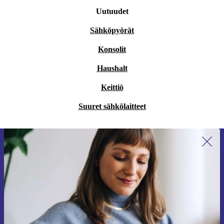
Uutuudet
Sähköpyörät
Konsolit
Haushalt
Keittiö
Suuret sähkölaitteet
Liity ensimmäistä kertaa uutiskirjeen
tilaajaksi ja säästä 15 €!
Älä missaa enää yhtäkään tarjousta.